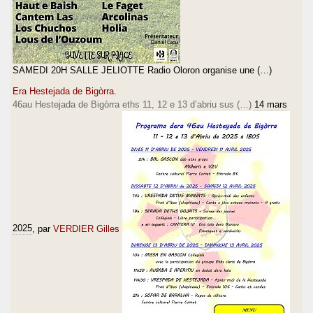
SAMEDI 20H SALLE JELIOTTE Radio Oloron organise une (…)
Era Hestejada de Bigòrra.
46au Hestejada de Bigòrra eths 11, 12 e 13 d’abriu sus (…)
14 mars
2025
, par
VERDIER Gilles