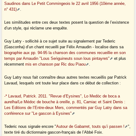
Saudinos dans Le Petit Commingeois le 22 avril 1956 (10ème année,
n° 431)
.
Les similitudes entre ces deux textes posent la question de l’existence
d’un style, qui réclame une enquête.
Guy Latry - sollicité à ce sujet suite au signalement par Tederic
(Gasconha) d’un chant recueilli par Félix Arnaudin - localise dans sa
biographie aux pp. 94-95 la chanson des communes recueillie en son
temps par Arnaudin "Lous Sen̍guineuts soun lous pintayres̍"
et plus
récemment
mis en chanson par Ric dou Piaou
.
Guy Latry nous fait connaître deux autres textes recueillis par Patrick
Lavaud, lesquels ont toute leur place dans ce début de collection :
-* Lavaud, Patrick. 2011. "Revue d’Eysines", Lo Medòc de boca a
aurelha/Le Médoc de bouche à oreille, p. 81, Camiac et Saint Denis :
Les Editions de l’Entre-deux Mers, commentés par Guy Latry dans sa
conférence sur "Le gascon à Eysines"
Tederic nous signale encore "
Autour de Gabarret, touts qu’i passen !
",
texte tiré du dictionnaire gascon-français de l’Abbé Foix.