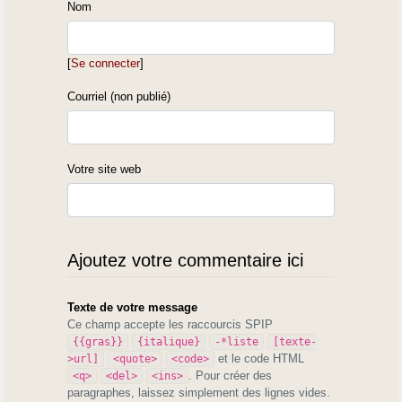
Nom
[
Se connecter
]
Castillon-de-Larboust / Castilhon der Arbost
Courriel (non publié)
Tringoulès de Castilhoun
(Billière)
Hameau de Bernet
Votre site web
Courvelhès de Vernet
Billière
Caguèra de Vilhèra
/ Diarrhée de Billère
Ajoutez votre commentaire ici
Oô
Carcoulhès de Oô
Texte de votre message
(Garin)
Ce champ accepte les raccourcis SPIP
Saint Tritous
{{gras}}
{italique}
-*liste
[texte-
Vrava gent de Sen Tritous
et le code HTML
>url]
<quote>
<code>
. Pour créer des
<q>
<del>
<ins>
Gouaux-de-Larboust
vop = renard
paragraphes, laissez simplement des lignes vides.
Voupatès de Gouaoux