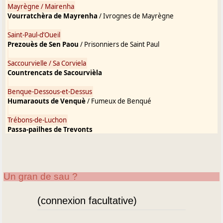
Mayrègne / Mairenha
Vourratchèra de Mayrenha
/ Ivrognes de Mayrègne
Saint-Paul-d’Oueil
Prezouès de Sen Paou
/ Prisonniers de Saint Paul
Saccourvielle / Sa Corviela
Countrencats de Sacourvièla
Benque-Dessous-et-Dessus
Humaraouts de Venquè
/ Fumeux de Benqué
Trébons-de-Luchon
Passa-pailhes de Trevonts
Cazaril-Laspènes
cernalha, cernilha, çarnilha = lézard gris
Sarnalhès de Cadelh
Un gran de sau ?
Saint-Aventin
Ourgulhoudi de Sent Aouantin
/ Orgueilleux de Saint Aventin
(connexion facultative)
Cazeaux-de-Larboust
Vachalès de Cadaou