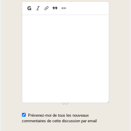
Garin
Poutiniès de Garin
Cathervielle
Garrilhès de Catervièla
Poubeau
Aounèsta gent de Pouvoou
/ Honnêtes gens de Poubeau
Prévenez-moi de tous les nouveaux
commentaires de cette discussion par email