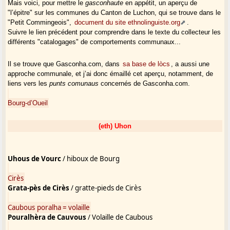
Mais voici, pour mettre le
gasconhaute
en appétit, un aperçu de
"l’épitre" sur les communes du Canton de Luchon, qui se trouve dans le
"Petit Commingeois",
document du site ethnolinguiste.org
.
Suivre le lien précédent pour comprendre dans le texte du collecteur les
différents "catalogages" de comportements communaux...
Il se trouve que Gasconha.com, dans
sa base de lòcs
, a aussi une
approche communale, et j’ai donc émaillé cet aperçu, notamment, de
liens vers les
punts comunaus
concernés de Gasconha.com.
Bourg-d’Oueil
(eth) Uhon
Uhous de Vourc
/ hiboux de Bourg
Cirès
Grata-pès de Cirès
/ gratte-pieds de Cirès
Caubous
poralha = volaille
Pouralhèra de Cauvous
/ Volaille de Caubous