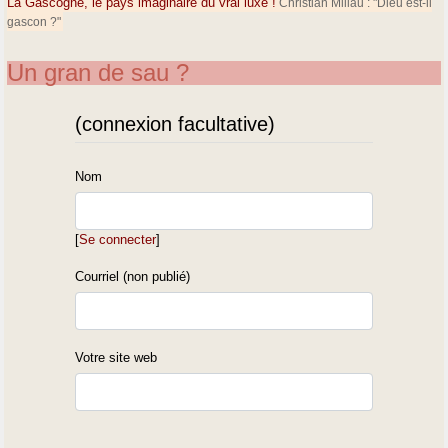
La Gascogne, le pays imaginaire du vrai luxe !
Christian Millau : "Dieu est-il
gascon ?"
Un gran de sau ?
(connexion facultative)
Nom
[
Se connecter
]
Courriel (non publié)
Votre site web