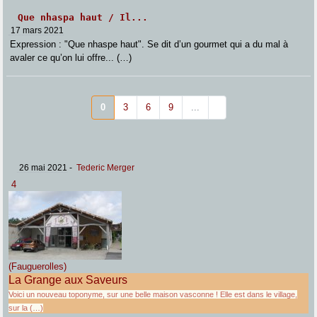
Que nhaspa haut / Il...
17 mars 2021
Expression : "Que nhaspe haut". Se dit d’un gourmet qui a du mal à
avaler ce qu’on lui offre... (…)
0
3
6
9
...
26 mai 2021
-
Tederic Merger
4
(Fauguerolles)
La Grange aux Saveurs
Voici un nouveau toponyme, sur une belle maison vasconne ! Elle est dans le village,
sur la (…)