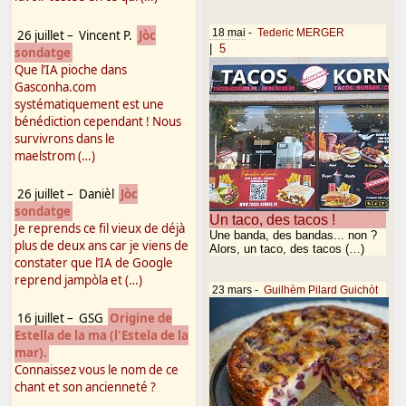
18 mai
-
Tederic MERGER
26 juillet
–
Vincent P.
Jòc
|
5
sondatge
Que l’IA pioche dans
Gasconha.com
systématiquement est une
bénédiction cependant ! Nous
survivrons dans le
maelstrom (…)
26 juillet
–
Danièl
Jòc
sondatge
Un taco, des tacos !
Je reprends ce fil vieux de déjà
Une banda, des bandas... non ?
plus de deux ans car je viens de
Alors, un taco, des tacos (…)
constater que l’IA de Google
reprend jampòla et (…)
23 mars
-
Guilhèm Pilard Guichòt
16 juillet
–
GSG
Origine de
Estella de la ma (l'Estela de la
mar).
Connaissez vous le nom de ce
chant et son ancienneté ?