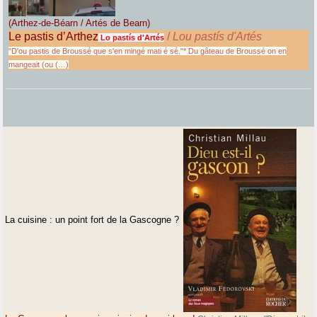
(Arthez-de-Béarn / Artés de Bearn)
Le pastis d’Arthez
/
Lou pastís d'Artés
Lo pastís d'Artés
"D'ou pastis de Broussé que s'en mingé mati é sé."* Du gâteau de Broussé on en
mangeait (ou (…)
La cuisine : un point fort de la Gascogne ?