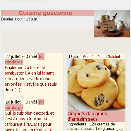
Cuisine gasconne
Dernier ajout : 13 juin.
27 juillet
–
Danièl
Jòc
13 juin
-
Guilhèm Pilard Guichòt
sondatge
Finalement, à force de
tarabuster l’IA en lui faisant
remarquer ses affirmations
erronées, il s’avère que seuls
deux (…)
26 juillet
–
Danièl
Jòc
sondatge
Oui, je suis bien d’accord, et
Coquets dab grans
c’est à nous à fournir du
d’arrasim secs
carburant à l’IA. Mais pour
Ingredients : 120 gramas de
sucre ; 2 ueus ; 120 gramas (…)
l’avoir testée en ce qui (…)