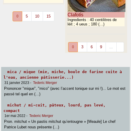
Clafotís
0
5
10
15
Ingredients : 40 centilitres de
lèit ; 4 ueus ; 180 (…)
0
3
6
9
...
mica / mique (mie, miche, boule de farine cuite à
l'eau, ancienne pâtisserie...)
31 janvier 2023
-
Tederic Merger
Prononcer "mique", "mico" (avec l’accent tonique sur mi !)... Le mot est
passé tel quel en (…)
michut / mi-cuit, pâteux, lourd, pas levé,
compact
1er mai 2022
-
Tederic Merger
Pron. mitchut « Un pastis mitchut qu’entougne » [Meaule] Le chef
Patrice Lubet nous présente (…)