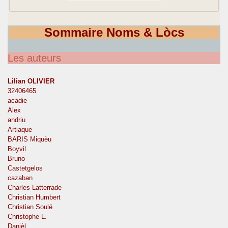
Sommaire Noms & Lòcs
Les auteurs
Lilian OLIVIER
32406465
acadie
Alex
andriu
Artiaque
BARIS Miquèu
Boyvil
Bruno
Castetgelos
cazaban
Charles Latterrade
Christian Humbert
Christian Soulé
Christophe L.
Danièl