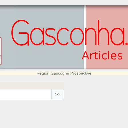
Région Gascogne Prospective
>>