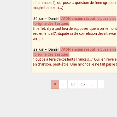
inflammable !), qui pose la question de l’immigration
maghrébine en (…)
30 juin
–
Danièl
L'ADN ancien résout le puzzle de
l'origine des Basques
En effet, il y a tout lieu de supposer que si on remon
seulement à l’Antiquité cette corrélation devait avoir
un (…)
29 juin
–
Danièl
L'ADN ancien résout le puzzle de
l'origine des Basques
"Tout cela fera d’excellents Français..." Oui, en rêve e
en chanson, peut-être. Une hirondelle ne fait pas le 
0
5
10
15
...