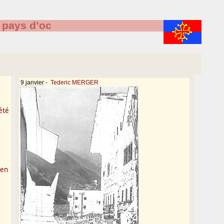
pays d’oc
9 janvier
-
Tederic MERGER
été
 en