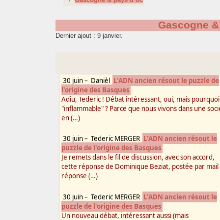
Gascogne & 
Dernier ajout : 9 janvier.
30 juin
–
Danièl
L'ADN ancien résout le puzzle de
l'origine des Basques
Adiu, Tederic ! Débat intéressant, oui, mais pourquoi
"inflammable" ? Parce que nous vivons dans une soci
en (…)
30 juin
–
Tederic MERGER
L'ADN ancien résout le
puzzle de l'origine des Basques
Je remets dans le fil de discussion, avec son accord,
cette réponse de Dominique Beziat, postée par mail
réponse (…)
30 juin
–
Tederic MERGER
L'ADN ancien résout le
puzzle de l'origine des Basques
Un nouveau débat, intéressant aussi (mais