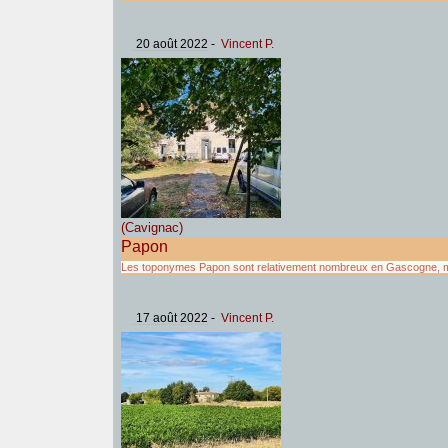
20 août 2022
-
Vincent P.
(Cavignac)
Papon
Les toponymes Papon sont relativement nombreux en Gascogne, 
17 août 2022
-
Vincent P.