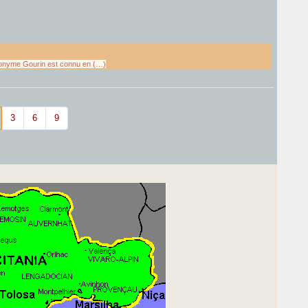
tronyme Gourin est connu en (…)
3
6
9