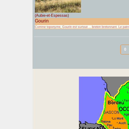
(Aubie-et-Espessas)
Gourin
Comme toponyme, Gourin est surtout ... breton bretonnant. Le pa
0