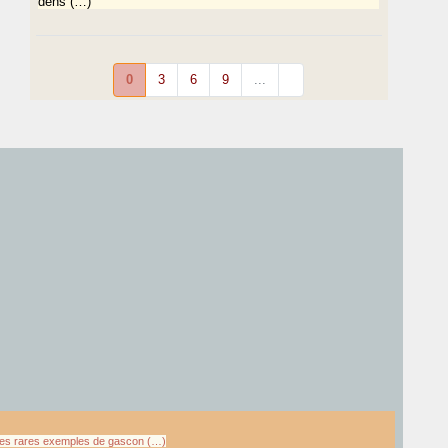
dens (…)
0
3
6
9
...
ues rares exemples de gascon (…)