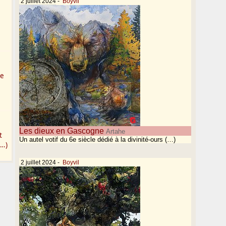
2 juillet 2024
-
Boyvil
te
Les dieux en Gascogne
Artahe
t
Un autel votif du 6e siècle dédié à la divinité-ours (…)
(…)
2 juillet 2024
-
Boyvil