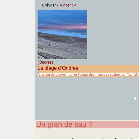
8 février
-
Vincent P.
(Ondres)
La plage d’Ondres
À défaut de pouvoir humer l'odeur des mimosas (gâtée par l'humidi
0
Un gran de sau ?