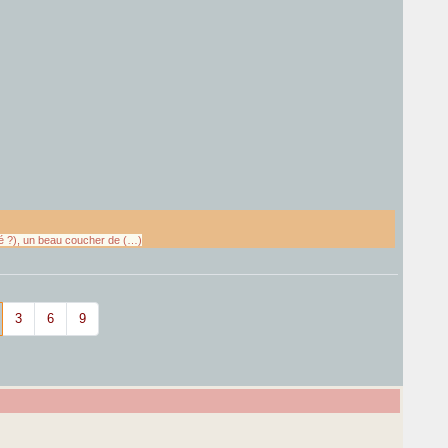
té ?), un beau coucher de (…)
3
6
9