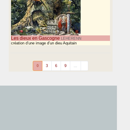
Les dieux en Gascogne
LEHERENN
création d’une image d’un dieu Aquitain
0
3
6
9
...