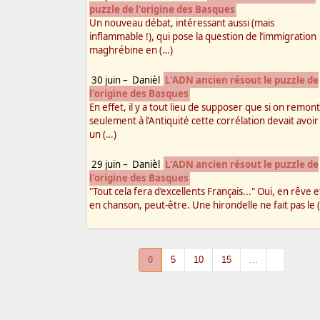
puzzle de l'origine des Basques
Un nouveau débat, intéressant aussi (mais
inflammable !), qui pose la question de l’immigration
maghrébine en (…)
30 juin
–
Danièl
L'ADN ancien résout le puzzle de
l'origine des Basques
En effet, il y a tout lieu de supposer que si on remon
seulement à l’Antiquité cette corrélation devait avoir
un (…)
29 juin
–
Danièl
L'ADN ancien résout le puzzle de
l'origine des Basques
"Tout cela fera d’excellents Français..." Oui, en rêve e
en chanson, peut-être. Une hirondelle ne fait pas le 
0
5
10
15
...