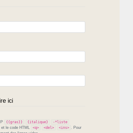
e ici
PIP
{{gras}}
{italique}
-*liste
et le code HTML
. Pour
<q>
<del>
<ins>