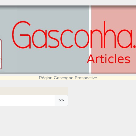
Région Gascogne Prospective
>>