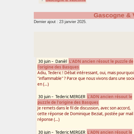
Gascogne & 
Dernier ajout : 23 janvier 2025.
30 juin
–
Danièl
L'ADN ancien résout le puzzle de
l'origine des Basques
Adiu, Tederic ! Débat intéressant, oui, mais pourquoi
"inflammable" ? Parce que nous vivons dans une soci
en (…)
30 juin
–
Tederic MERGER
L'ADN ancien résout le
puzzle de l'origine des Basques
Je remets dans le fil de discussion, avec son accord,
cette réponse de Dominique Beziat, postée par mail
réponse (…)
30 juin
–
Tederic MERGER
L'ADN ancien résout le