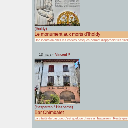
(Iholdy)
Le monument aux morts d’Iholdy
Une incursion chez les voisins basques permet d'apprécier les "infil
13 mars
-
Vincent P.
(Hasparren / Hazparne)
Bar Chimbalet
La vitalité du basque, c'est quelque chose à Hasparren ! Reste que