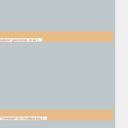
trations" gasconnes, ici en (…)
 "Chimbalet" ne s'explique pas (…)