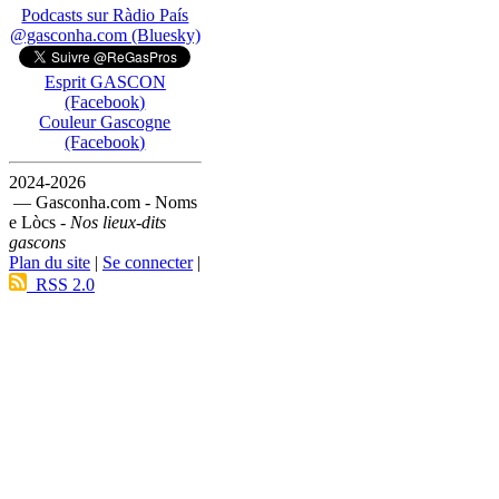
Podcasts sur Ràdio País
@gasconha.com (Bluesky)
Esprit GASCON
(Facebook)
Couleur Gascogne
(Facebook)
2024-2026
— Gasconha.com - Noms
e Lòcs -
Nos lieux-dits
gascons
Plan du site
|
Se connecter
|
RSS 2.0