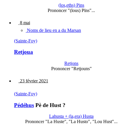
(los,eths) Pins
Prononcer "(lous) Pïns"...
8 mai
Noms de lieu en a du Marsan
(Sainte-Foy)
Retjoua
Retjons
Prononcer "Retjouns"
23 février 2021
(Sainte-Foy)
Pédéhus
Pè de Hust ?
Lahusta + (la,era) Husta
Prononcer "La Huste", "La Husto", "Lou Hust"...