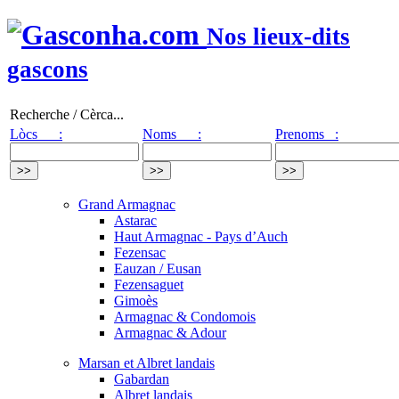
Nos lieux-dits
gascons
Recherche / Cèrca...
Lòcs :
Noms :
Prenoms :
Grand Armagnac
Astarac
Haut Armagnac - Pays d’Auch
Fezensac
Eauzan / Eusan
Fezensaguet
Gimoès
Armagnac & Condomois
Armagnac & Adour
Marsan et Albret landais
Gabardan
Albret landais