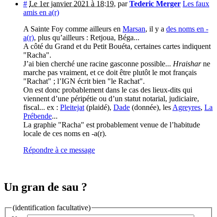
#
Le 1er janvier 2021 à 18:19
,
par
Tederic Merger
Les faux
amis en a(r)
A Sainte Foy comme ailleurs en
Marsan
, il y a
des noms en -
a(r)
, plus qu’ailleurs : Retjoua, Béga...
A côté du Grand et du Petit Bouéta, certaines cartes indiquent
"Racha".
J’ai bien cherché une racine gasconne possible...
Hraishar
ne
marche pas vraiment, et ce doit être plutôt le mot français
"Rachat" ; l’IGN écrit bien "le Rachat".
On est donc probablement dans le cas des lieux-dits qui
viennent d’une péripétie ou d’un statut notarial, judiciaire,
fiscal... ex :
Pleitejat
(plaidé),
Dade
(donnée), les
Agreyres
,
La
Prébende
...
La graphie "Racha" est probablement venue de l’habitude
locale de ces noms en -a(r).
Répondre à ce message
Un gran de sau ?
(identification facultative)