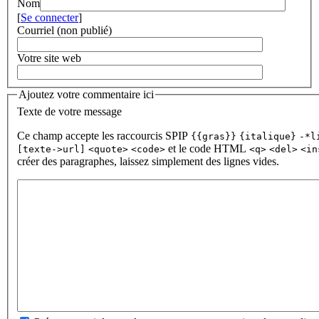
Nom
[
Se connecter
]
Courriel (non publié)
Votre site web
Ajoutez votre commentaire ici
Texte de votre message
Ce champ accepte les raccourcis SPIP
{{gras}}
{italique}
-*l
et le code HTML
[texte->url]
<quote>
<code>
<q>
<del>
<in
créer des paragraphes, laissez simplement des lignes vides.