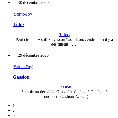
30 décembre 2020
(Sainte-Foy)
Tillos
Tilhòs
Peut-être tilh + suffixe vascon "òs". Donc, endroit où il y a
des tilleuls. (…)
29 décembre 2020
(Sainte-Foy)
Gassion
Gassion
Semble un dérivé de Gassie(s). Gashon ? Gaishon ?
Prononcer "Gashoun"... (…)
1
2
3