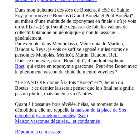
Dans mon traitement des
lòcs
de Bostens, à côté de Sainte
Foy, je retrouve ce Bouétas (Grand Bouéta et Petit Bouéta)*,
au milieu d’une multitude de toponymes en finale a où je vois
un suffixe -a(r) qui semble dépasser de loin les valeurs de
collectif botanique ou géologique qu’on lui associe
généralement.
Par exemple, dans Menjoulassa, Ménicouta, le Martina,
Baudoua, Reya, je vois ce suffixe apposé sur les noms de
personnes Menjolàs, Menicòt, Martin, Baudon, Rei...
Dans ce contexte, pour "Bouéta(s)", il faudrait expliquer
Boet
, qui existe en toponymie gasconne. Peut-être Bonet avec
le phénomène gascon de chute du n entre voyelles ?
*Le FANTOIR donne à la fois "Boeta" et "Chemin du
Boetas" ; ce dernier laisserait penser que le s final ne signifie
pas un pluriel, mais on en a vu d’autres...
Quant à l’ossature-bois révélée, hélas, au moment de la
démolition, elle me rappelle
la maison de la place de Sos
démolie il y a quelques années
.
(Sos)
Maison vasconne déguisée... et condamnée
Répondre à ce message