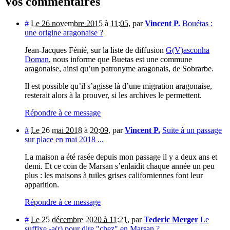
Vos commentaires
#
Le 26 novembre 2015 à 11:05
,
par
Vincent P.
Bouétas :
une origine aragonaise ?
Jean-Jacques Fénié, sur la liste de diffusion
G(V)asconha
Doman
, nous informe que Buetas est une commune
aragonaise, ainsi qu’un patronyme aragonais, de Sobrarbe.
Il est possible qu’il s’agisse là d’une migration aragonaise,
resterait alors à la prouver, si les archives le permettent.
Répondre à ce message
#
Le 26 mai 2018 à 20:09
,
par
Vincent P.
Suite à un passage
sur place en mai 2018 ...
La maison a été rasée depuis mon passage il y a deux ans et
demi. Et ce coin de Marsan s’enlaidit chaque année un peu
plus : les maisons à tuiles grises californiennes font leur
apparition.
Répondre à ce message
#
Le 25 décembre 2020 à 11:21
,
par
Tederic Merger
Le
suffixe -a(r) pour dire "chez" en Marsan ?