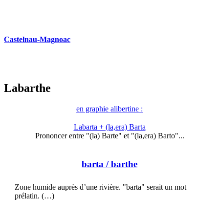
Castelnau-Magnoac
Labarthe
en graphie alibertine :
Labarta + (la,era) Barta
Prononcer entre "(la) Barte" et "(la,era) Barto"...
barta
/ barthe
Zone humide auprès d’une rivière. "barta" serait un mot
prélatin. (…)