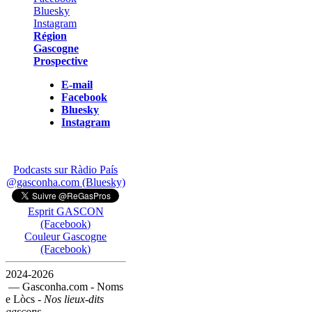
Région
Gascogne
Prospective
E-mail
Facebook
Bluesky
Instagram
Podcasts sur Ràdio País
@gasconha.com (Bluesky)
Esprit GASCON
(Facebook)
Couleur Gascogne
(Facebook)
2024-2026
— Gasconha.com - Noms
e Lòcs -
Nos lieux-dits
gascons