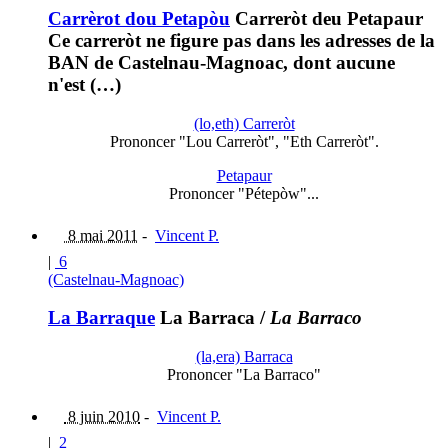
Carrèrot dou Petapòu
Carreròt deu Petapaur
Ce carreròt ne figure pas dans les adresses de la
BAN de Castelnau-Magnoac, dont aucune
n'est (…)
(lo,eth) Carreròt
Prononcer "Lou Carreròt", "Eth Carreròt".
Petapaur
Prononcer "Pétepòw"...
8 mai 2011
-
Vincent P.
|
6
(Castelnau-Magnoac)
La Barraque
La Barraca
/
La Barraco
(la,era) Barraca
Prononcer "La Barraco"
8 juin 2010
-
Vincent P.
|
2