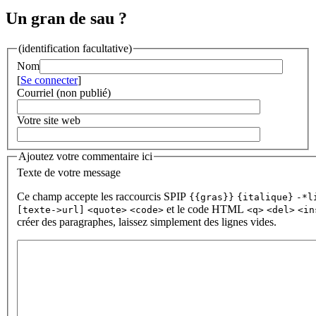
Un gran de sau ?
(identification facultative)
Nom
[
Se connecter
]
Courriel (non publié)
Votre site web
Ajoutez votre commentaire ici
Texte de votre message
Ce champ accepte les raccourcis SPIP
{{gras}}
{italique}
-*l
et le code HTML
[texte->url]
<quote>
<code>
<q>
<del>
<in
créer des paragraphes, laissez simplement des lignes vides.