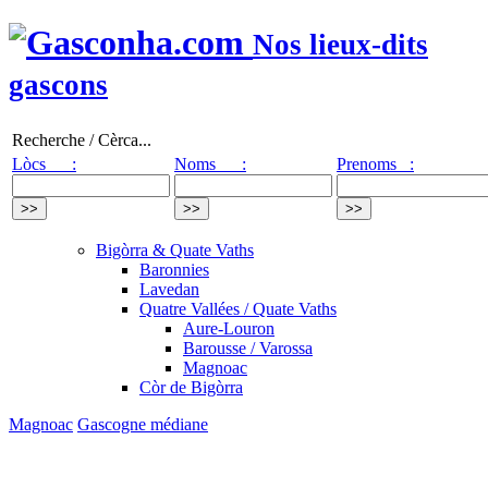
Nos lieux-dits
gascons
Recherche / Cèrca...
Lòcs :
Noms :
Prenoms :
Bigòrra & Quate Vaths
Baronnies
Lavedan
Quatre Vallées / Quate Vaths
Aure-Louron
Barousse / Varossa
Magnoac
Còr de Bigòrra
Magnoac
Gascogne médiane