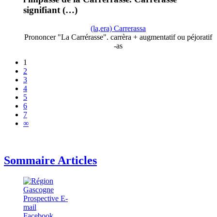
signifiant (…)
(la,era) Carrerassa
Prononcer "La Carrérasse". carrèra + augmentatif ou péjoratif
-as
1
2
3
4
5
6
7
∞
Sommaire Articles