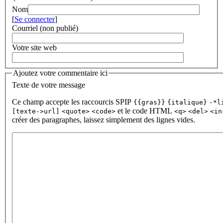
Nom
[
Se connecter
]
Courriel (non publié)
Votre site web
Ajoutez votre commentaire ici
Texte de votre message
Ce champ accepte les raccourcis SPIP
{{gras}}
{italique}
-*l
et le code HTML
[texte->url]
<quote>
<code>
<q>
<del>
<in
créer des paragraphes, laissez simplement des lignes vides.