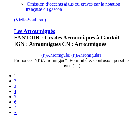
Omission d’accents aigus ou graves par la notation
française du gascon
(Vielle-Soubiran)
Les Arroumiguès
FANTOIR : Crs des Arroumiques à Goutail
IGN : Arroumigues CN : Arroumigués
(l’)Ahromiguèr, (l’)Ahromiguèra
Prononcer "(l’)Ahroumiguè". Fourmilière. Confusion possible
avec (…)
1
2
3
4
5
6
7
∞