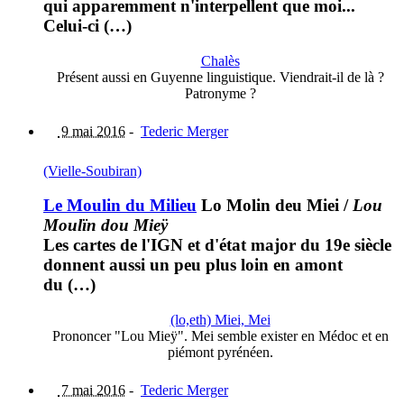
qui apparemment n'interpellent que moi...
Celui-ci (…)
Chalès
Présent aussi en Guyenne linguistique. Viendrait-il de là ?
Patronyme ?
9 mai 2016
-
Tederic Merger
(Vielle-Soubiran)
Le Moulin du Milieu
Lo Molin deu Miei
/
Lou
Moulïn dou Mieÿ
Les cartes de l'IGN et d'état major du 19e siècle
donnent aussi un peu plus loin en amont
du (…)
(lo,eth) Miei, Mei
Prononcer "Lou Mieÿ". Mei semble exister en Médoc et en
piémont pyrénéen.
7 mai 2016
-
Tederic Merger