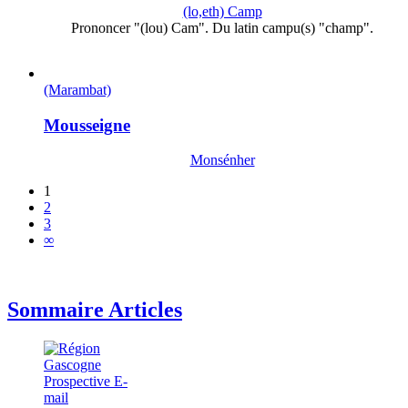
(lo,eth) Camp
Prononcer "(lou) Cam". Du latin campu(s) "champ".
(Marambat)
Mousseigne
Monsénher
1
2
3
∞
Sommaire Articles