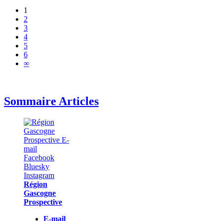
1
2
3
4
5
6
∞
Sommaire Articles
Région
Gascogne
Prospective
E-mail