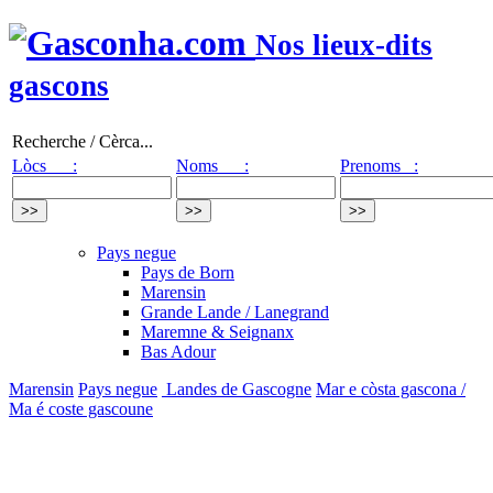
Nos lieux-dits
gascons
Recherche / Cèrca...
Lòcs :
Noms :
Prenoms :
Pays negue
Pays de Born
Marensin
Grande Lande / Lanegrand
Maremne & Seignanx
Bas Adour
Marensin
Pays negue
Landes de Gascogne
Mar e còsta gascona /
Ma é coste gascoune