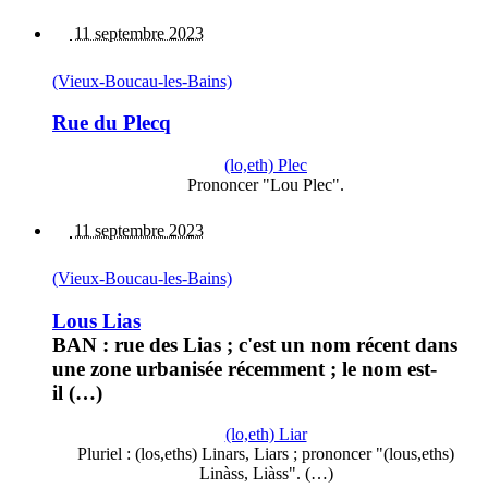
11 septembre 2023
(Vieux-Boucau-les-Bains)
Rue du Plecq
(lo,eth) Plec
Prononcer "Lou Plec".
11 septembre 2023
(Vieux-Boucau-les-Bains)
Lous Lias
BAN : rue des Lias ; c'est un nom récent dans
une zone urbanisée récemment ; le nom est-
il (…)
(lo,eth) Liar
Pluriel : (los,eths) Linars, Liars ; prononcer "(lous,eths)
Linàss, Liàss". (…)