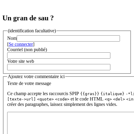
Un gran de sau ?
(identification facultative)
Nom
[
Se connecter
]
Courriel (non publié)
Votre site web
Ajoutez votre commentaire ici
Texte de votre message
Ce champ accepte les raccourcis SPIP
{{gras}}
{italique}
-*l
et le code HTML
[texte->url]
<quote>
<code>
<q>
<del>
<in
créer des paragraphes, laissez simplement des lignes vides.