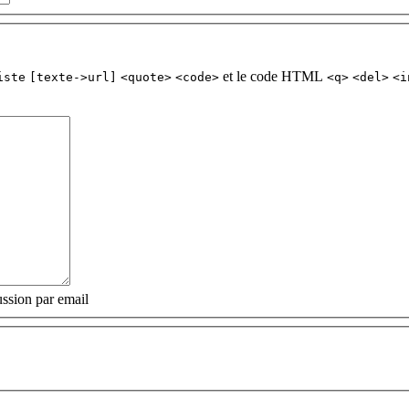
et le code HTML
iste
[texte->url]
<quote>
<code>
<q>
<del>
<i
ssion par email