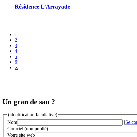
Résidence L’Arrayade
1
2
3
4
5
6
∞
Un gran de sau ?
(identification facultative)
Nom
[
Se co
Courriel (non publié)
Votre site web