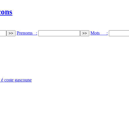
cons
Prenoms :
Mots :
 é coste gascoune