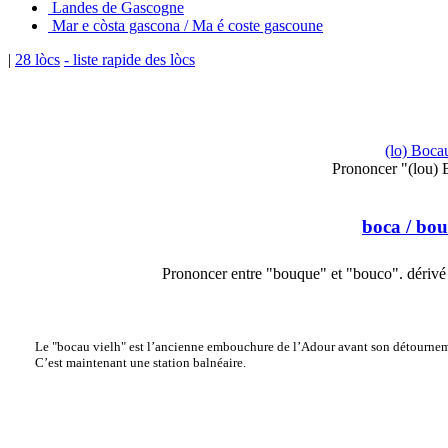
Landes de Gascogne
Mar e còsta gascona / Ma é coste gascoune
|
28 lòcs
- liste rapide des lòcs
(lo) Boca
Prononcer "(lou)
boca
/ bou
Prononcer entre "bouque" et "bouco". dériv
Le "bocau vielh" est l’ancienne embouchure de l’Adour avant son détournem
C’est maintenant une station balnéaire.