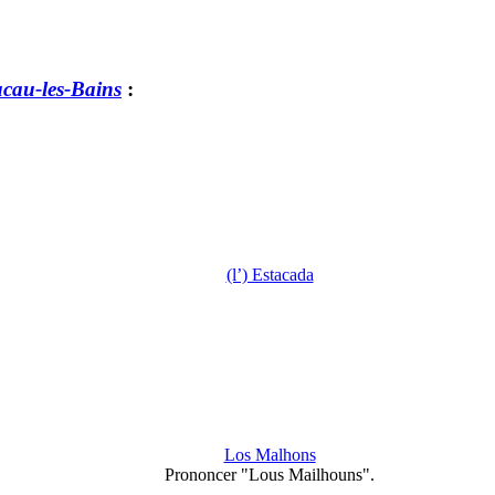
cau-les-Bains
:
(l’) Estacada
Los Malhons
Prononcer "Lous Mailhouns".