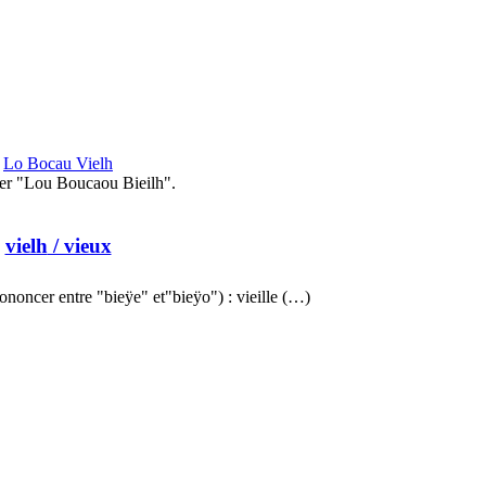
Lo Bocau Vielh
er "Lou Boucaou Bieilh".
vielh
/ vieux
ononcer entre "bieÿe" et"bieÿo") : vieille (…)