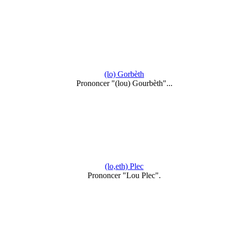
(lo) Gorbèth
Prononcer "(lou) Gourbèth"...
(lo,eth) Plec
Prononcer "Lou Plec".