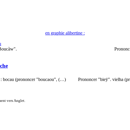
en graphie alibertine :
u
 Boucàw".
Prononc
che
é : bocau (prononcer "boucaou", (…)
Prononcer "bieÿ". vielha (pr
ent vers Anglet.