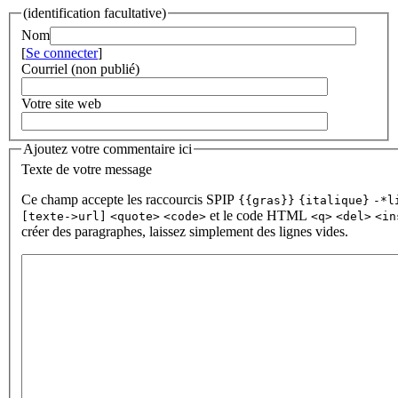
(identification facultative)
Nom
[
Se connecter
]
Courriel (non publié)
Votre site web
Ajoutez votre commentaire ici
Texte de votre message
Ce champ accepte les raccourcis SPIP
{{gras}}
{italique}
-*l
et le code HTML
[texte->url]
<quote>
<code>
<q>
<del>
<in
créer des paragraphes, laissez simplement des lignes vides.