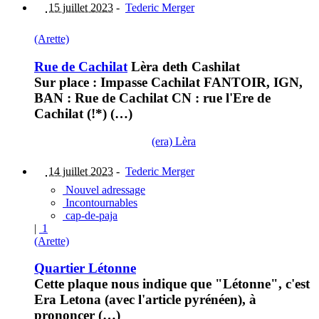
15 juillet 2023
-
Tederic Merger
(Arette)
Rue de Cachilat
Lèra deth Cashilat
Sur place : Impasse Cachilat FANTOIR, IGN,
BAN : Rue de Cachilat CN : rue l'Ere de
Cachilat (!*) (…)
(era) Lèra
14 juillet 2023
-
Tederic Merger
Nouvel adressage
Incontournables
cap-de-paja
|
1
(Arette)
Quartier Létonne
Cette plaque nous indique que "Létonne", c'est
Era Letona (avec l'article pyrénéen), à
prononcer (…)