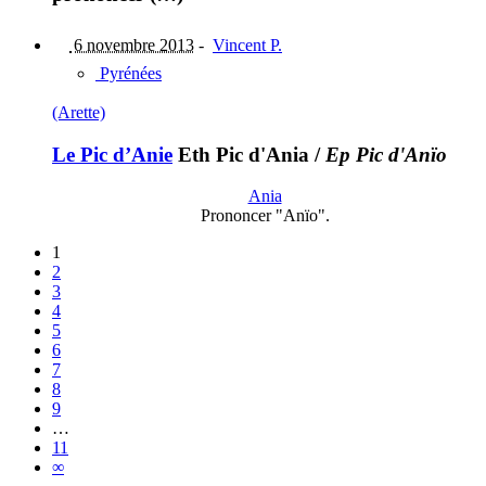
6 novembre 2013
-
Vincent P.
Pyrénées
(Arette)
Le Pic d’Anie
Eth Pic d'Ania
/
Ep Pic d'Anïo
Ania
Prononcer "Anïo".
1
2
3
4
5
6
7
8
9
…
11
∞