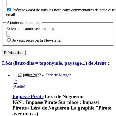
Prévenez-moi de tous les nouveaux commentaires de cette discu
email
Ajouter un document
Extensions autorisées : toutes
Je veux recevoir la Newsletter
Lòcs (lieux-dits = toponymie, paysage...) de
Arette
:
17 juillet 2023
-
Tederic Merger
|
2
(Arette)
Impasse Pirote
Lèra de Nogueron
IGN : Impasse Pirote Sur place : Impasse
Pirotte / Lèra de Nogueron La graphie "Pirote"
avec un (…)