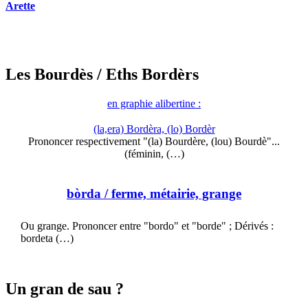
Arette
Les Bourdès
/ Eths Bordèrs
en graphie alibertine :
(la,era) Bordèra, (lo) Bordèr
Prononcer respectivement "(la) Bourdère, (lou) Bourdè"...
(féminin, (…)
bòrda
/ ferme, métairie, grange
Ou grange. Prononcer entre "bordo" et "borde" ; Dérivés :
bordeta (…)
Un gran de sau ?