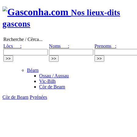
Nos lieux-dits
gascons
Recherche / Cèrca...
Lòcs :
Noms :
Prenoms :
Béarn
Ossau / Aussau
Vic-Bilh
Còr de Bearn
Còr de Bearn
Pyrénées