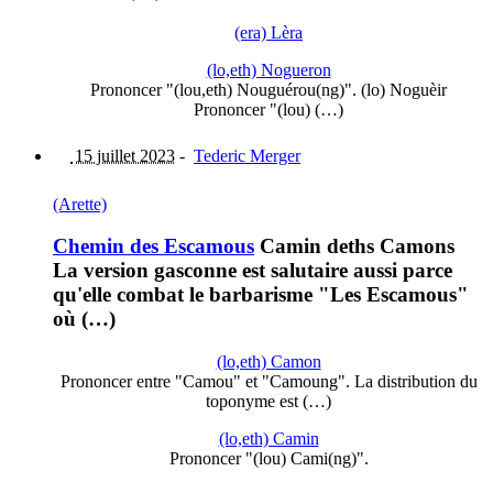
(era) Lèra
(lo,eth) Nogueron
Prononcer "(lou,eth) Nouguérou(ng)". (lo) Noguèir
Prononcer "(lou) (…)
15 juillet 2023
-
Tederic Merger
(Arette)
Chemin des Escamous
Camin deths Camons
La version gasconne est salutaire aussi parce
qu'elle combat le barbarisme "Les Escamous"
où (…)
(lo,eth) Camon
Prononcer entre "Camou" et "Camoung". La distribution du
toponyme est (…)
(lo,eth) Camin
Prononcer "(lou) Cami(ng)".