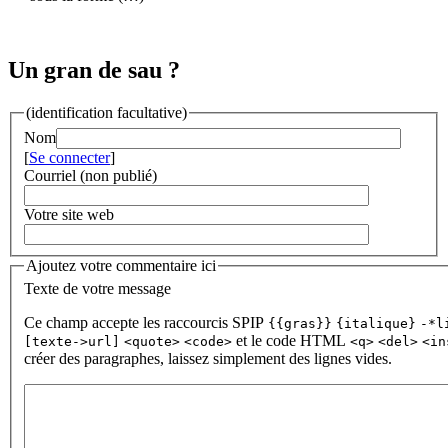
Un gran de sau ?
(identification facultative)
Nom
[
Se connecter
]
Courriel (non publié)
Votre site web
Ajoutez votre commentaire ici
Texte de votre message
Ce champ accepte les raccourcis SPIP
{{gras}}
{italique}
-*l
et le code HTML
[texte->url]
<quote>
<code>
<q>
<del>
<in
créer des paragraphes, laissez simplement des lignes vides.