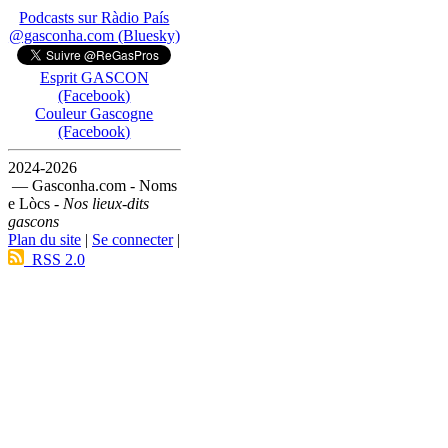
Podcasts sur Ràdio País
@gasconha.com (Bluesky)
Esprit GASCON
(Facebook)
Couleur Gascogne
(Facebook)
2024-2026
— Gasconha.com - Noms
e Lòcs -
Nos lieux-dits
gascons
Plan du site
|
Se connecter
|
RSS 2.0