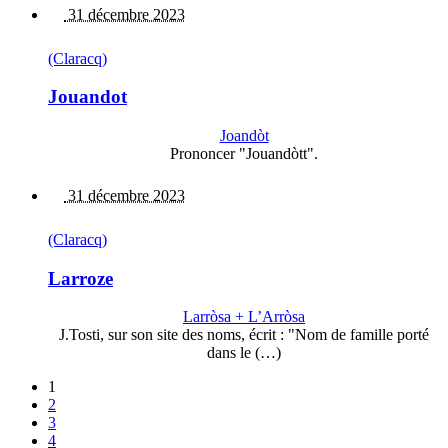
31 décembre 2023
(Claracq)
Jouandot
Joandòt
Prononcer "Jouandòtt".
31 décembre 2023
(Claracq)
Larroze
Larròsa + L’Arròsa
J.Tosti, sur son site des noms, écrit : "Nom de famille porté
dans le (…)
1
2
3
4