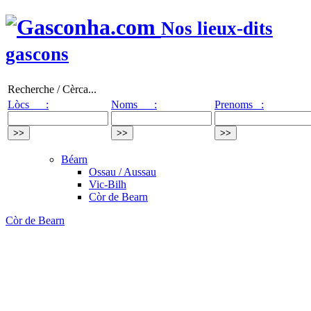
Nos lieux-dits
gascons
Recherche / Cèrca...
Lòcs :
Noms :
Prenoms :
Béarn
Ossau / Aussau
Vic-Bilh
Còr de Bearn
Còr de Bearn