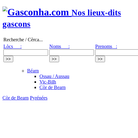
Nos lieux-dits
gascons
Recherche / Cèrca...
Lòcs :
Noms :
Prenoms :
Béarn
Ossau / Aussau
Vic-Bilh
Còr de Bearn
Còr de Bearn
Pyrénées