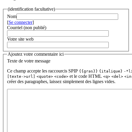
(identification facultative)
Nom
[
Se connecter
]
Courriel (non publié)
Votre site web
Ajoutez votre commentaire ici
Texte de votre message
Ce champ accepte les raccourcis SPIP
{{gras}}
{italique}
-*l
et le code HTML
[texte->url]
<quote>
<code>
<q>
<del>
<in
créer des paragraphes, laissez simplement des lignes vides.