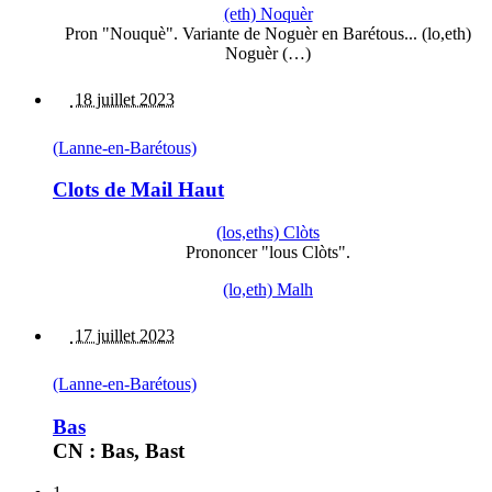
(eth) Noquèr
Pron "Nouquè". Variante de Noguèr en Barétous... (lo,eth)
Noguèr (…)
18 juillet 2023
(Lanne-en-Barétous)
Clots de Mail Haut
(los,eths) Clòts
Prononcer "lous Clòts".
(lo,eth) Malh
17 juillet 2023
(Lanne-en-Barétous)
Bas
CN : Bas, Bast