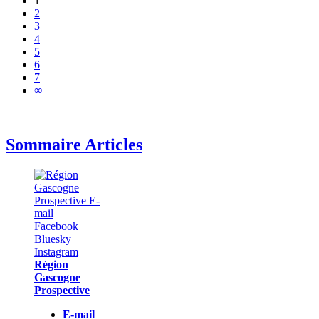
1
2
3
4
5
6
7
∞
Sommaire Articles
Région
Gascogne
Prospective
E-mail