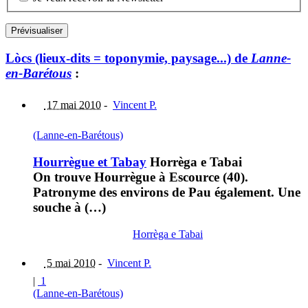
Lòcs (lieux-dits = toponymie, paysage...) de
Lanne-
en-Barétous
:
17 mai 2010
-
Vincent P.
(Lanne-en-Barétous)
Hourrègue et Tabay
Horrèga e Tabai
On trouve Hourrègue à Escource (40).
Patronyme des environs de Pau également. Une
souche à (…)
Horrèga e Tabai
5 mai 2010
-
Vincent P.
|
1
(Lanne-en-Barétous)