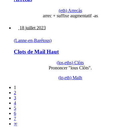
(eth) Arrecàs
arrec + suffixe augmentatif -as
18 juillet 2023
(Lanne-en-Barétous)
Clots de Mail Haut
(los,eths) Clòts
Prononcer "lous Clòts".
(lo,eth) Malh
1
2
3
4
5
6
7
∞