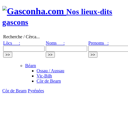
Nos lieux-dits
gascons
Recherche / Cèrca...
Lòcs :
Noms :
Prenoms :
Béarn
Ossau / Aussau
Vic-Bilh
Còr de Bearn
Còr de Bearn
Pyrénées