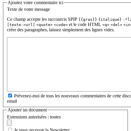
Ajoutez votre commentaire ici
Texte de votre message
Ce champ accepte les raccourcis SPIP
{{gras}}
{italique}
-*l
et le code HTML
[texte->url]
<quote>
<code>
<q>
<del>
<in
créer des paragraphes, laissez simplement des lignes vides.
Prévenez-moi de tous les nouveaux commentaires de cette discu
email
Ajouter un document
Extensions autorisées : toutes
Je veux recevoir la Newsletter