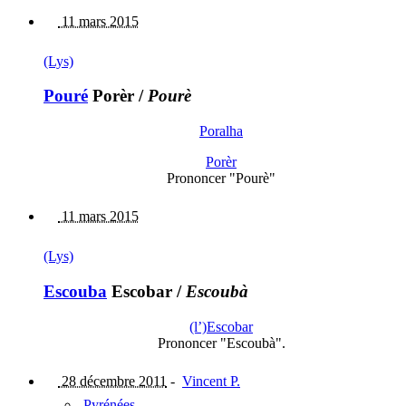
11 mars 2015
(Lys)
Pouré
Porèr
/
Pourè
Poralha
Porèr
Prononcer "Pourè"
11 mars 2015
(Lys)
Escouba
Escobar
/
Escoubà
(l’)Escobar
Prononcer "Escoubà".
28 décembre 2011
-
Vincent P.
Pyrénées