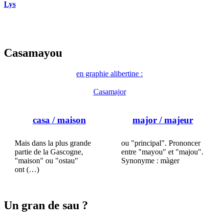
Lys
Casamayou
en graphie alibertine :
Casamajor
casa
/ maison
major
/ majeur
Mais dans la plus grande
ou "principal". Prononcer
partie de la Gascogne,
entre "mayou" et "majou".
"maison" ou "ostau"
Synonyme : màger
ont (…)
Un gran de sau ?