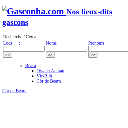
Nos lieux-dits
gascons
Recherche / Cèrca...
Lòcs :
Noms :
Prenoms :
Béarn
Ossau / Aussau
Vic-Bilh
Còr de Bearn
Còr de Bearn