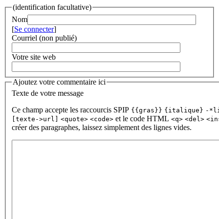
(identification facultative)
Nom
[
Se connecter
]
Courriel (non publié)
Votre site web
Ajoutez votre commentaire ici
Texte de votre message
Ce champ accepte les raccourcis SPIP
{{gras}}
{italique}
-*l
et le code HTML
[texte->url]
<quote>
<code>
<q>
<del>
<in
créer des paragraphes, laissez simplement des lignes vides.