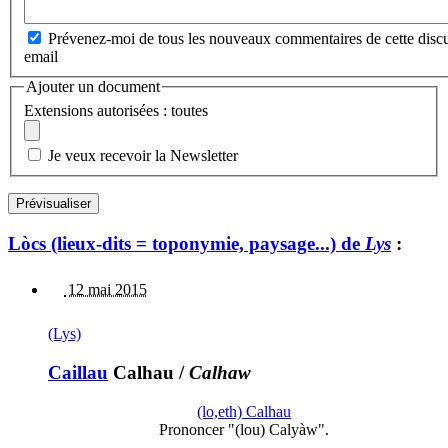
Prévenez-moi de tous les nouveaux commentaires de cette discu
email
Ajouter un document
Extensions autorisées : toutes
Je veux recevoir la Newsletter
Lòcs (lieux-dits = toponymie, paysage...) de
Lys
:
12 mai 2015
(Lys)
Caillau
Calhau
/
Calhaw
(lo,eth) Calhau
Prononcer "(lou) Calyàw".