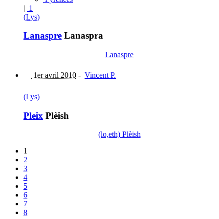
|
1
(Lys)
Lanaspre
Lanaspra
Lanaspre
1er avril 2010
-
Vincent P.
(Lys)
Pleix
Plèish
(lo,eth) Plèish
1
2
3
4
5
6
7
8