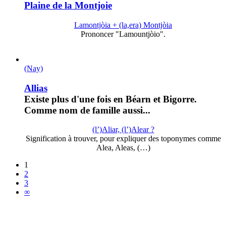
Plaine de la Montjoie
Lamontjòia + (la,era) Montjòia
Prononcer "Lamountjòio".
(Nay)
Allias
Existe plus d'une fois en Béarn et Bigorre.
Comme nom de famille aussi...
(l’)Aliar, (l’)Alear ?
Signification à trouver, pour expliquer des toponymes comme
Alea, Aleas, (…)
1
2
3
∞