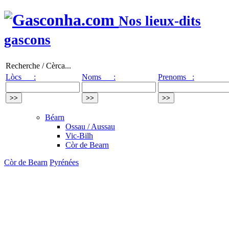
Nos lieux-dits
gascons
Recherche / Cèrca...
Lòcs :
Noms :
Prenoms :
Béarn
Ossau / Aussau
Vic-Bilh
Còr de Bearn
Còr de Bearn
Pyrénées