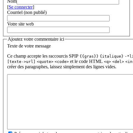
Nom
[
Se connecter
]
Courriel (non publié)
Votre site web
Ajoutez votre commentaire ici
Texte de votre message
Ce champ accepte les raccourcis SPIP
{{gras}}
{italique}
-*l
et le code HTML
[texte->url]
<quote>
<code>
<q>
<del>
<in
créer des paragraphes, laissez simplement des lignes vides.