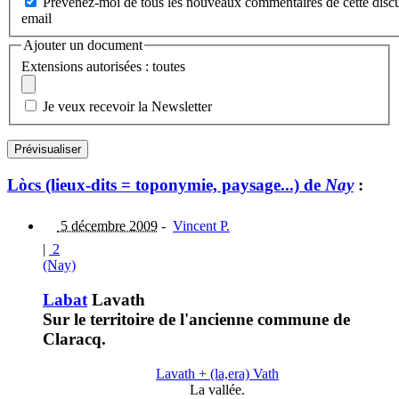
Prévenez-moi de tous les nouveaux commentaires de cette discu
email
Ajouter un document
Extensions autorisées : toutes
Je veux recevoir la Newsletter
Lòcs (lieux-dits = toponymie, paysage...) de
Nay
:
5 décembre 2009
-
Vincent P.
|
2
(Nay)
Labat
Lavath
Sur le territoire de l'ancienne commune de
Claracq.
Lavath + (la,era) Vath
La vallée.