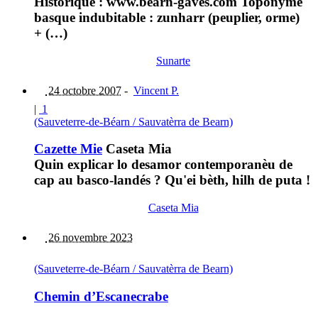
Historique : www.bearn-gaves.com Toponyme
basque indubitable : zunharr (peuplier, orme)
+ (…)
Sunarte
24 octobre 2007
-
Vincent P.
|
1
(Sauveterre-de-Béarn / Sauvatèrra de Bearn)
Cazette Mie
Caseta Mia
Quin explicar lo desamor contemporanèu de
cap au basco-landés ? Qu'ei bèth, hilh de puta !
Caseta Mia
26 novembre 2023
(Sauveterre-de-Béarn / Sauvatèrra de Bearn)
Chemin d’Escanecrabe