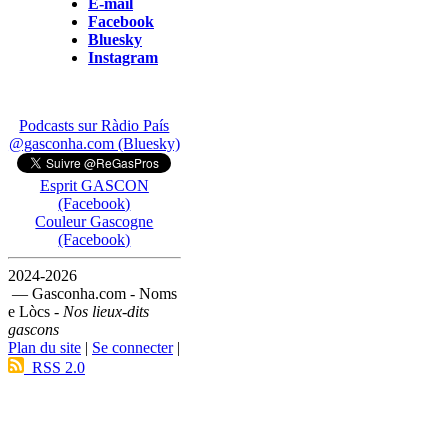
E-mail
Facebook
Bluesky
Instagram
Podcasts sur Ràdio País
@gasconha.com (Bluesky)
Esprit GASCON
(Facebook)
Couleur Gascogne
(Facebook)
2024-2026
— Gasconha.com - Noms
e Lòcs -
Nos lieux-dits
gascons
Plan du site
|
Se connecter
|
RSS 2.0