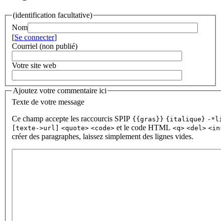
(identification facultative)
Nom
[
Se connecter
]
Courriel (non publié)
Votre site web
Ajoutez votre commentaire ici
Texte de votre message
Ce champ accepte les raccourcis SPIP
{{gras}}
{italique}
-*l
et le code HTML
[texte->url]
<quote>
<code>
<q>
<del>
<in
créer des paragraphes, laissez simplement des lignes vides.