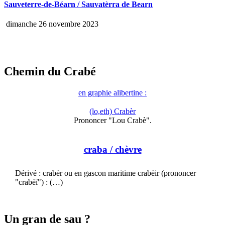
Sauveterre-de-Béarn / Sauvatèrra de Bearn
dimanche 26 novembre 2023
Chemin du Crabé
en graphie alibertine :
(lo,eth) Crabèr
Prononcer "Lou Crabè".
craba
/ chèvre
Dérivé : crabèr ou en gascon maritime crabèir (prononcer
"crabèï") : (…)
Un gran de sau ?