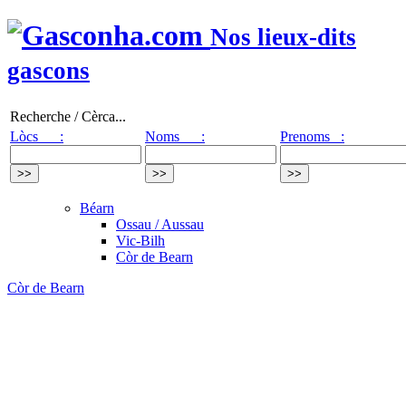
Nos lieux-dits
gascons
Recherche / Cèrca...
Lòcs :
Noms :
Prenoms :
Béarn
Ossau / Aussau
Vic-Bilh
Còr de Bearn
Còr de Bearn