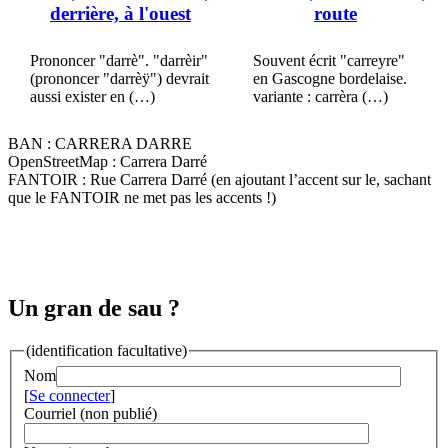
derrière, à l'ouest
route
Prononcer "darrè". "darrèir"
Souvent écrit "carreyre"
(prononcer "darrèÿ") devrait
en Gascogne bordelaise.
aussi exister en (…)
variante : carrèra (…)
BAN : CARRERA DARRE
OpenStreetMap : Carrera Darré
FANTOIR : Rue Carrera Darré (en ajoutant l’accent sur le, sachant
que le FANTOIR ne met pas les accents !)
Un gran de sau ?
(identification facultative)
Nom
[
Se connecter
]
Courriel (non publié)