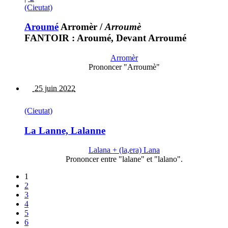
(Cieutat)
Aroumé
Arromèr
/
Arroumè
FANTOIR : Aroumé, Devant Arroumé
Arromèr
Prononcer "Arroumè"
25 juin 2022
(Cieutat)
La Lanne, Lalanne
Lalana + (la,era) Lana
Prononcer entre "lalane" et "lalano".
1
2
3
4
5
6