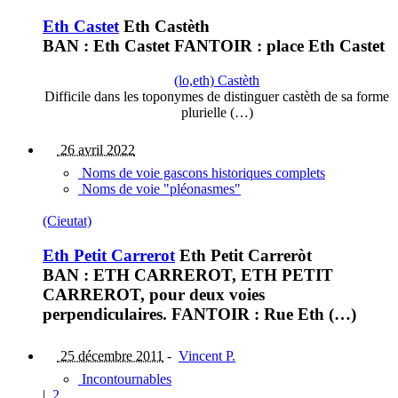
Eth Castet
Eth Castèth
BAN : Eth Castet FANTOIR : place Eth Castet
(lo,eth) Castèth
Difficile dans les toponymes de distinguer castèth de sa forme
plurielle (…)
26 avril 2022
Noms de voie gascons historiques complets
Noms de voie "pléonasmes"
(Cieutat)
Eth Petit Carrerot
Eth Petit Carreròt
BAN : ETH CARREROT, ETH PETIT
CARREROT, pour deux voies
perpendiculaires. FANTOIR : Rue Eth (…)
25 décembre 2011
-
Vincent P.
Incontournables
|
2