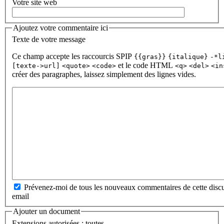
Votre site web
Ajoutez votre commentaire ici
Texte de votre message
Ce champ accepte les raccourcis SPIP
{{gras}}
{italique}
-*l
et le code HTML
[texte->url]
<quote>
<code>
<q>
<del>
<in
créer des paragraphes, laissez simplement des lignes vides.
Prévenez-moi de tous les nouveaux commentaires de cette discu
email
Ajouter un document
Extensions autorisées : toutes