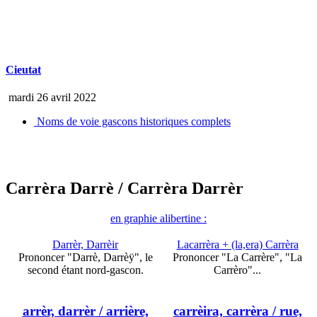
Cieutat
mardi 26 avril 2022
Noms de voie gascons historiques complets
Carrèra Darrè
/ Carrèra Darrèr
en graphie alibertine :
Darrèr, Darrèir
Lacarrèra + (la,era) Carrèra
Prononcer "Darrè, Darrèÿ", le
Prononcer "La Carrère", "La
second étant nord-gascon.
Carrèro"...
arrèr, darrèr
/ arrière,
carrèira, carrèra
/ rue,