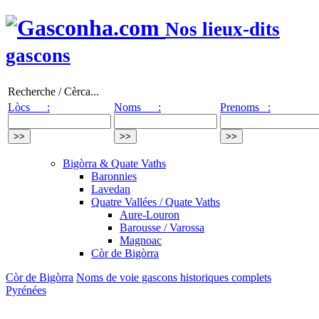
Nos lieux-dits
gascons
Recherche / Cèrca...
Lòcs :
Noms :
Prenoms :
Bigòrra & Quate Vaths
Baronnies
Lavedan
Quatre Vallées / Quate Vaths
Aure-Louron
Barousse / Varossa
Magnoac
Còr de Bigòrra
Còr de Bigòrra
Noms de voie gascons historiques complets
Pyrénées