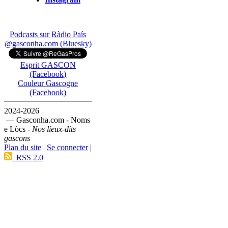
Podcasts sur Ràdio País
@gasconha.com (Bluesky)
Esprit GASCON
(Facebook)
Couleur Gascogne
(Facebook)
2024-2026
— Gasconha.com - Noms
e Lòcs -
Nos lieux-dits
gascons
Plan du site
|
Se connecter
|
RSS 2.0