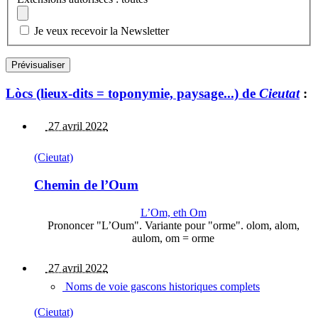
Je veux recevoir la Newsletter
Lòcs (lieux-dits = toponymie, paysage...) de
Cieutat
:
27 avril 2022
(Cieutat)
Chemin de l’Oum
L’Om, eth Om
Prononcer "L’Oum". Variante pour "orme". olom, alom,
aulom, om = orme
27 avril 2022
Noms de voie gascons historiques complets
(Cieutat)