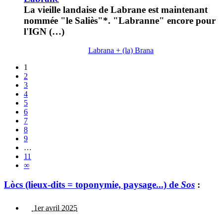
La vieille landaise de Labrane est maintenant
nommée "le Saliès"*. "Labranne" encore pour
l'IGN (…)
Labrana + (la) Brana
1
2
3
4
5
6
7
8
9
…
11
∞
Lòcs (lieux-dits = toponymie, paysage...) de
Sos
:
1er avril 2025