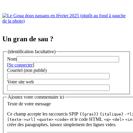
Un gran de sau ?
(identification facultative)
Nom
[
Se connecter
]
Courriel (non publié)
Votre site web
Ajoutez votre commentaire ici
Texte de votre message
Ce champ accepte les raccourcis SPIP
{{gras}}
{italique}
-*l
et le code HTML
[texte->url]
<quote>
<code>
<q>
<del>
<in
créer des paragraphes, laissez simplement des lignes vides.