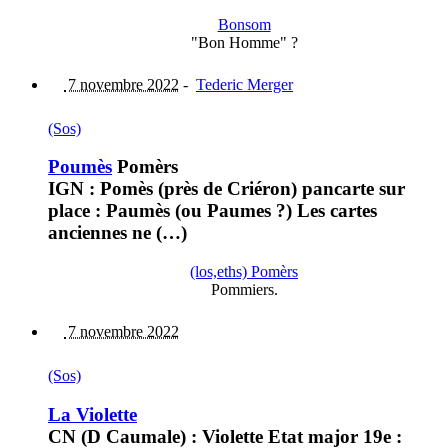
Bonsom
"Bon Homme" ?
7 novembre 2022
-
Tederic Merger
(Sos)
Poumès
Pomèrs
IGN : Pomès (près de Criéron) pancarte sur
place : Paumès (ou Paumes ?) Les cartes
anciennes ne (…)
(los,eths) Pomèrs
Pommiers.
7 novembre 2022
(Sos)
La Violette
CN (D Caumale) : Violette Etat major 19e :