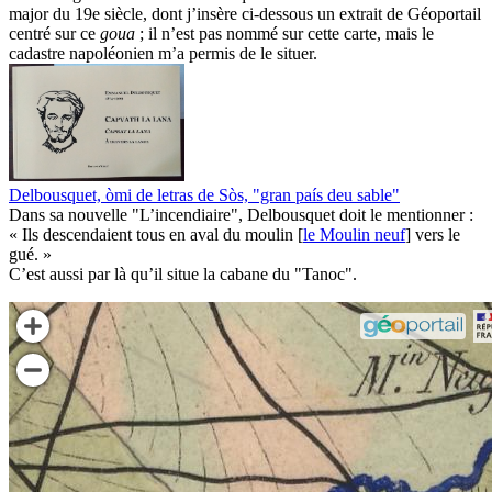
major du 19e siècle, dont j’insère ci-dessous un extrait de Géoportail
centré sur ce
goua
; il n’est pas nommé sur cette carte, mais le
cadastre napoléonien m’a permis de le situer.
Delbousquet, òmi de letras de Sòs, "gran país deu sable"
Dans sa nouvelle "L’incendiaire", Delbousquet doit le mentionner :
« Ils descendaient tous en aval du moulin [
le Moulin neuf
] vers le
gué. »
C’est aussi par là qu’il situe la cabane du "Tanoc".