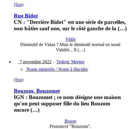
(Sos)
Rue Bidot
CN : "Derrière Bidot" est une série de parcelles,
non bâties sauf une, sur le côté gauche de la (…)
Vidòt
Diminutif de Vidau ? Mais le diminutif normal en serait
Vidalòt... Il (…)
7 novembre 2022
-
Tederic Merger
Noms misteriós / Noms à élucider
(Sos)
Bouzom, Bouzomet
IGN : Bouzomet ; ce nom désigne une maison
qu'on peut supposer fille du lieu Bouzom
encore (…)
Boson
Prononcer "Bouzoun".