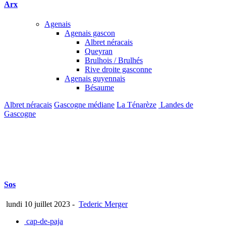
Arx
Agenais
Agenais gascon
Albret néracais
Queyran
Brulhois / Brulhés
Rive droite gasconne
Agenais guyennais
Bésaume
Albret néracais
Gascogne médiane
La Ténarèze
Landes de
Gascogne
Sos
lundi 10 juillet 2023
-
Tederic Merger
cap-de-paja