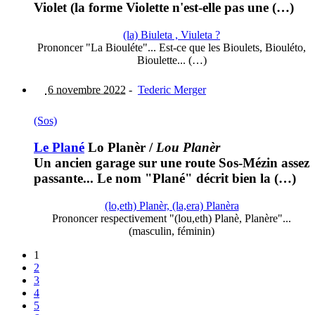
Violet (la forme Violette n'est-elle pas une (…)
(la) Biuleta , Viuleta ?
Prononcer "La Biouléte"... Est-ce que les Bioulets, Biouléto,
Bioulette... (…)
6 novembre 2022
-
Tederic Merger
(Sos)
Le Plané
Lo Planèr
/
Lou Planèr
Un ancien garage sur une route Sos-Mézin assez
passante... Le nom "Plané" décrit bien la (…)
(lo,eth) Planèr, (la,era) Planèra
Prononcer respectivement "(lou,eth) Planè, Planère"...
(masculin, féminin)
1
2
3
4
5