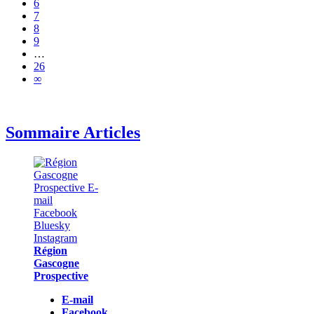
6
7
8
9
…
26
∞
Sommaire Articles
Région
Gascogne
Prospective
E-mail
Facebook