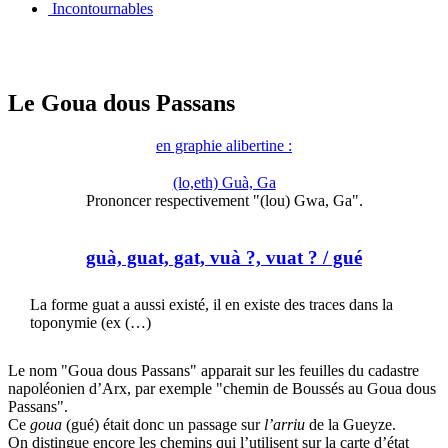
Incontournables
Le Goua dous Passans
en graphie alibertine :
(lo,eth) Guà, Ga
Prononcer respectivement "(lou) Gwa, Ga".
guà, guat, gat, vuà ?, vuat ?
/ gué
La forme guat a aussi existé, il en existe des traces dans la
toponymie (ex (…)
Le nom "Goua dous Passans" apparait sur les feuilles du cadastre
napoléonien d’Arx, par exemple "chemin de Boussés au Goua dous
Passans".
Ce
goua
(gué) était donc un passage sur
l’arriu
de la Gueyze.
On distingue encore les chemins qui l’utilisent sur la carte d’état