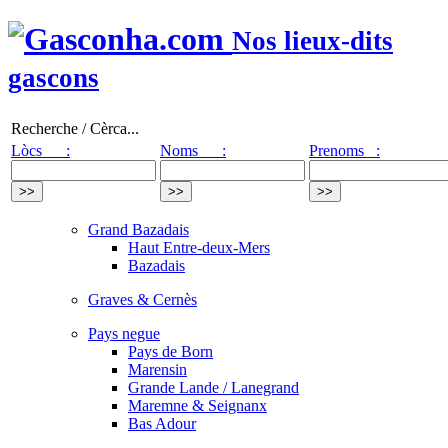
Nos lieux-dits
gascons
Recherche / Cèrca...
Lòcs :
Noms :
Prenoms :
Grand Bazadais
Haut Entre-deux-Mers
Bazadais
Graves & Cernès
Pays negue
Pays de Born
Marensin
Grande Lande / Lanegrand
Maremne & Seignanx
Bas Adour