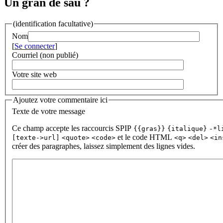
Un gran de sau ?
(identification facultative)
Nom
[
Se connecter
]
Courriel (non publié)
Votre site web
Ajoutez votre commentaire ici
Texte de votre message
Ce champ accepte les raccourcis SPIP
{{gras}}
{italique}
-*l
et le code HTML
[texte->url]
<quote>
<code>
<q>
<del>
<in
créer des paragraphes, laissez simplement des lignes vides.