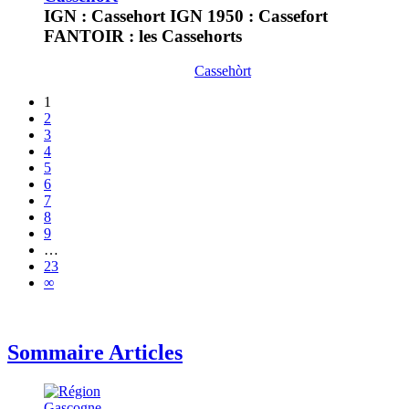
IGN : Cassehort IGN 1950 : Cassefort
FANTOIR : les Cassehorts
Cassehòrt
1
2
3
4
5
6
7
8
9
…
23
∞
Sommaire Articles