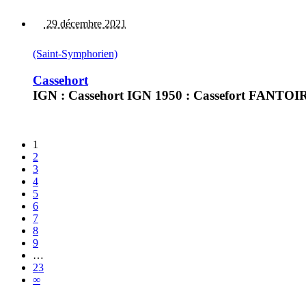
29 décembre 2021
(Saint-Symphorien)
Cassehort
IGN : Cassehort IGN 1950 : Cassefort FANTOIR 
1
2
3
4
5
6
7
8
9
…
23
∞