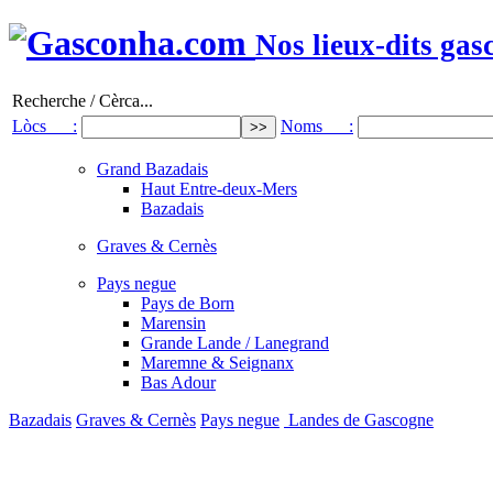
Nos lieux-dits gas
Recherche / Cèrca...
Lòcs :
Noms :
Grand Bazadais
Haut Entre-deux-Mers
Bazadais
Graves & Cernès
Pays negue
Pays de Born
Marensin
Grande Lande / Lanegrand
Maremne & Seignanx
Bas Adour
Bazadais
Graves & Cernès
Pays negue
Landes de Gascogne