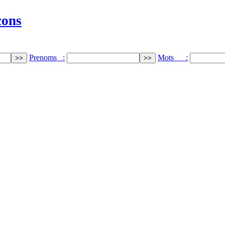
cons
Prenoms :
Mots :