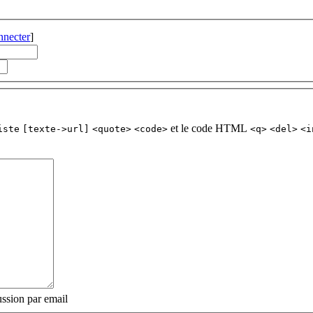
nnecter
]
et le code HTML
iste
[texte->url]
<quote>
<code>
<q>
<del>
<i
ssion par email