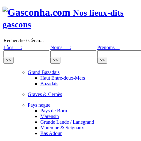
Nos lieux-dits
gascons
Recherche / Cèrca...
Lòcs :
Noms :
Prenoms :
Grand Bazadais
Haut Entre-deux-Mers
Bazadais
Graves & Cernès
Pays negue
Pays de Born
Marensin
Grande Lande / Lanegrand
Maremne & Seignanx
Bas Adour