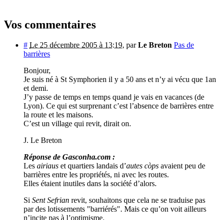
Vos commentaires
#
Le 25 décembre 2005 à 13:19
,
par
Le Breton
Pas de
barrières
Bonjour,
Je suis né à St Symphorien il y a 50 ans et n’y ai vécu que 1an
et demi.
J’y passe de temps en temps quand je vais en vacances (de
Lyon). Ce qui est surprenant c’est l’absence de barrières entre
la route et les maisons.
C’est un village qui revit, dirait on.
J. Le Breton
Réponse de Gasconha.com :
Les
airiaus
et quartiers landais d’
autes còps
avaient peu de
barrières entre les propriétés, ni avec les routes.
Elles étaient inutiles dans la société d’alors.
Si
Sent Sefrian
revit, souhaitons que cela ne se traduise pas
par des lotissements "barriérés". Mais ce qu’on voit ailleurs
n’incite pas à l’optimisme.