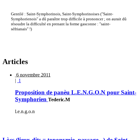
Gentilé : Saint-Symphorinois, Saint-Symphorinoises ("Saint-
Symphorienois" a dû paraître trop difficile à prononcer ; on aurait dû
résoudre la difficulté en prenant la forme gasconne : "saint-
séfrianais" !)
Articles
6 novembre 2011
|
1
Proposition de panèu L.E.N.G.O.N pour Saint-
Symphorien
Tederic.M
l.e.n.g.o.n
Lòcs (lieux-dits = toponymie, paysage...) de
Saint-