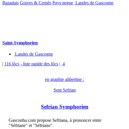
Bazadais
Graves & Cernès
Pays negue
Landes de Gascogne
Saint-Symphorien
Landes de Gascogne
|
116 lòcs
- liste rapide des lòcs
|
4
en graphie alibertine :
Sent Sefrian
Sefrian Symphorien
Gasconha.com propose Sefriana, à prononcer entre
"Séfriane" et "Séfriano".