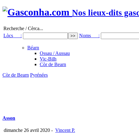
Nos lieux-dits gas
Recherche / Cèrca...
Lòcs :
Noms :
Béarn
Ossau / Aussau
Vic-Bilh
Còr de Bearn
Còr de Bearn
Pyrénées
Asson
dimanche 26 avril 2020
-
Vincent P.