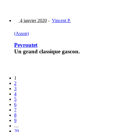
4 janvier 2020
-
Vincent P.
(Asson)
Peyroutet
Un grand classique gascon.
1
2
3
4
5
6
7
8
9
…
20