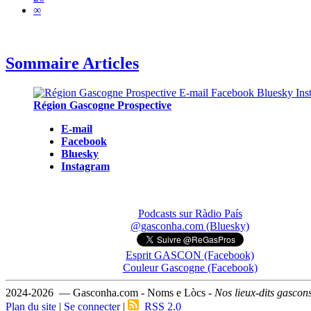
∞
Sommaire Articles
Région Gascogne Prospective
E-mail
Facebook
Bluesky
Instagram
Podcasts sur Ràdio País
@gasconha.com (Bluesky)
Esprit GASCON (Facebook)
Couleur Gascogne (Facebook)
2024-2026 — Gasconha.com - Noms e Lòcs -
Nos lieux-dits gascon
Plan du site
|
Se connecter
|
RSS 2.0