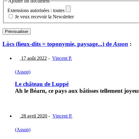
Ajouter un document
Extensions autorisées : toutes
Je veux recevoir la Newsletter
Lòcs (lieux-dits = toponymie, paysage...) de
Asson
:
17 août 2022
-
Vincent P.
(Asson)
Le château de Luppé
Ah le Béarn, ce pays aux bâtisses tellement joyeuse
28 avril 2020
-
Vincent P.
(Asson)