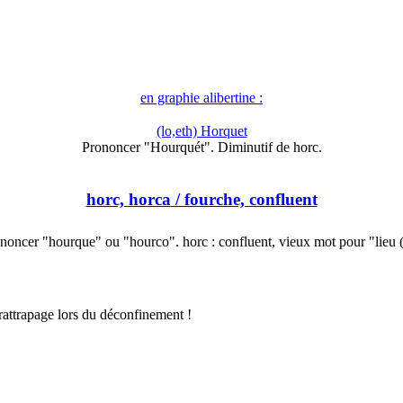
en graphie alibertine :
(lo,eth) Horquet
Prononcer "Hourquét". Diminutif de horc.
horc, horca
/ fourche, confluent
noncer "hourque" ou "hourco". horc : confluent, vieux mot pour "lieu
rattrapage lors du déconfinement !