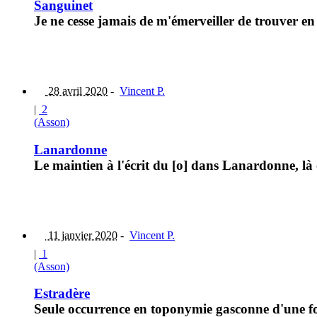
Sanguinet
Je ne cesse jamais de m'émerveiller de trouver e
28 avril 2020
-
Vincent P.
|
2
(Asson)
Lanardonne
Le maintien à l'écrit du [o] dans Lanardonne, là
11 janvier 2020
-
Vincent P.
|
1
(Asson)
Estradère
Seule occurrence en toponymie gasconne d'une for