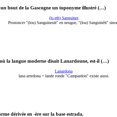
n un bout de la Gascogne un toponyme illustré (…)
(lo,eth) Sanguinet
Prononcer "(lou) Sanguineutt" en neugue, "(lou) Sanguinétt" sino
 où la langue moderne disait Lanardoune, est-il (…)
Lanardona
lana arredona = lande ronde "Campardon" existe aussi.
me dérivée en -ère sur la base estrada.