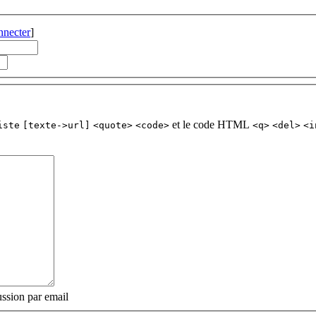
nnecter
]
et le code HTML
iste
[texte->url]
<quote>
<code>
<q>
<del>
<i
ssion par email