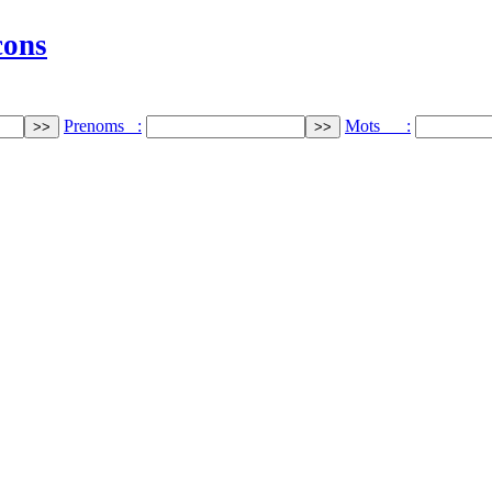
cons
Prenoms :
Mots :