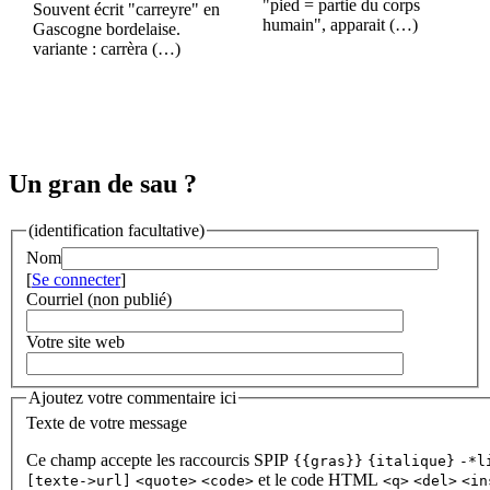
"pied = partie du corps
Souvent écrit "carreyre" en
humain", apparait (…)
Gascogne bordelaise.
variante : carrèra (…)
Un gran de sau ?
(identification facultative)
Nom
[
Se connecter
]
Courriel (non publié)
Votre site web
Ajoutez votre commentaire ici
Texte de votre message
Ce champ accepte les raccourcis SPIP
{{gras}}
{italique}
-*l
et le code HTML
[texte->url]
<quote>
<code>
<q>
<del>
<in