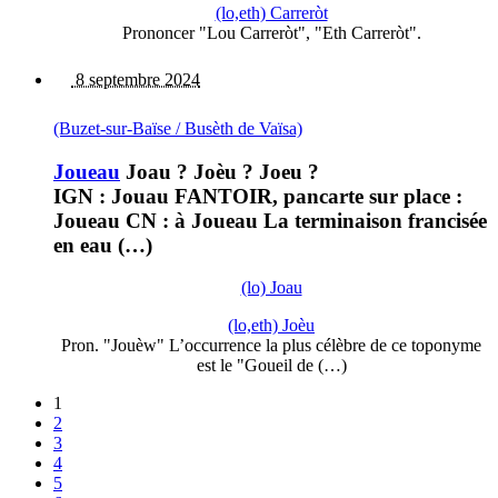
(lo,eth) Carreròt
Prononcer "Lou Carreròt", "Eth Carreròt".
8 septembre 2024
(Buzet-sur-Baïse / Busèth de Vaïsa)
Joueau
Joau ? Joèu ? Joeu ?
IGN : Jouau FANTOIR, pancarte sur place :
Joueau CN : à Joueau La terminaison francisée
en eau (…)
(lo) Joau
(lo,eth) Joèu
Pron. "Jouèw" L’occurrence la plus célèbre de ce toponyme
est le "Goueil de (…)
1
2
3
4
5