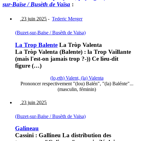
sur-Baïse / Busèth de Vaïsa
:
23 juin 2025
-
Tederic Merger
(Buzet-sur-Baïse / Busèth de Vaïsa)
La Trop Balente
La Tròp Valenta
La Tròp Valenta (Balente) : la Trop Vaillante
(mais l'est-on jamais trop ?-)) Ce lieu-dit
figure (…)
(lo,eth) Valent, (la) Valenta
Prononcer respectivement "(lou) Balén", "(la) Balénte"...
(masculin, féminin)
23 juin 2025
(Buzet-sur-Baïse / Busèth de Vaïsa)
Galineau
Cassini : Gallineu La distribution des