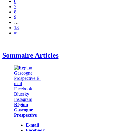
6
7
8
9
…
18
∞
Sommaire Articles
Région
Gascogne
Prospective
E-mail
Facebook