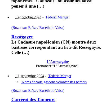
toponymes "Galineau" ou assimilés laisse
penser à une (…)
1er octobre 2024
-
Tederic Merger
(Buzet-sur-Baïse / Busèth de Vaïsa)
Rességayre
Le Cadastre napoléonien (CN) montre deux
bastisses correspondant au lieu-dit Ressegayre.
Celle (…)
L’Arressegaire
Prononcer "L’Arrességaÿre".
11 septembre 2024
-
Tederic Merger
Noms de voie gascons volontaristes partiels
(Buzet-sur-Baïse / Busèth de Vaïsa)
Carrérot des Tanneurs