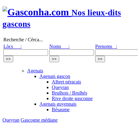
Nos lieux-dits
gascons
Recherche / Cèrca...
Lòcs :
Noms :
Prenoms :
Agenais
Agenais gascon
Albret néracais
Queyran
Brulhois / Brulhés
Rive droite gasconne
Agenais guyennais
Bésaume
Queyran
Gascogne médiane