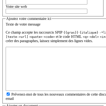
Votre site web
Ajoutez votre commentaire ici
Texte de votre message
Ce champ accepte les raccourcis SPIP
{{gras}}
{italique}
-*l
et le code HTML
[texte->url]
<quote>
<code>
<q>
<del>
<in
créer des paragraphes, laissez simplement des lignes vides.
Prévenez-moi de tous les nouveaux commentaires de cette discu
email
Ajouter un document