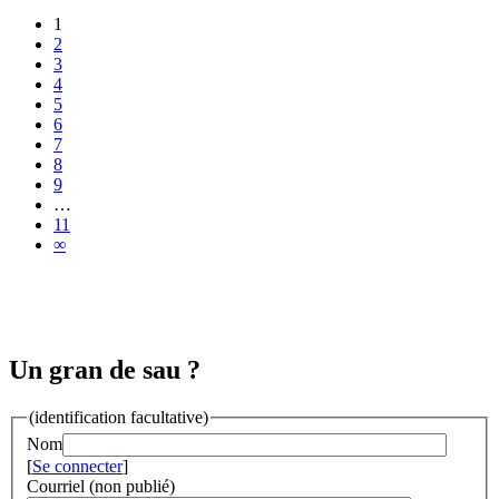
1
2
3
4
5
6
7
8
9
…
11
∞
Un gran de sau ?
(identification facultative)
Nom
[
Se connecter
]
Courriel (non publié)