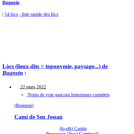
Bugnein
|
54 lòcs
- liste rapide des lòcs
Lòcs (lieux-dits = toponymie, paysage...) de
Bugnein
:
22 mars 2022
Noms de voie gascons historiques complets
(Bugnein)
Cami de Sen Jouan
(lo,eth) Camin
Prononcer "(lou) Cami(ng)".