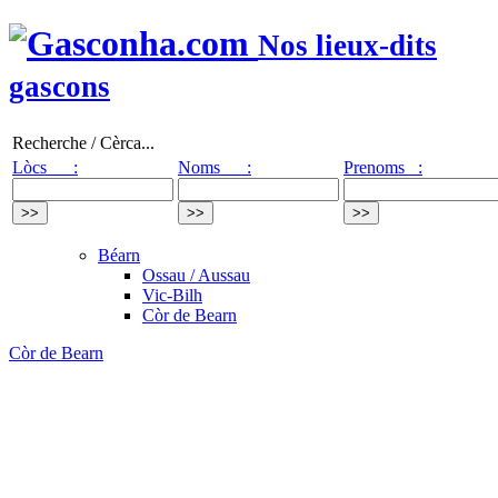
Nos lieux-dits
gascons
Recherche / Cèrca...
Lòcs :
Noms :
Prenoms :
Béarn
Ossau / Aussau
Vic-Bilh
Còr de Bearn
Còr de Bearn