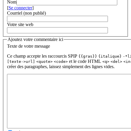
Nom
[
Se connecter
]
Courriel (non publié)
Votre site web
Ajoutez votre commentaire ici
Texte de votre message
Ce champ accepte les raccourcis SPIP
{{gras}}
{italique}
-*l
et le code HTML
[texte->url]
<quote>
<code>
<q>
<del>
<in
créer des paragraphes, laissez simplement des lignes vides.