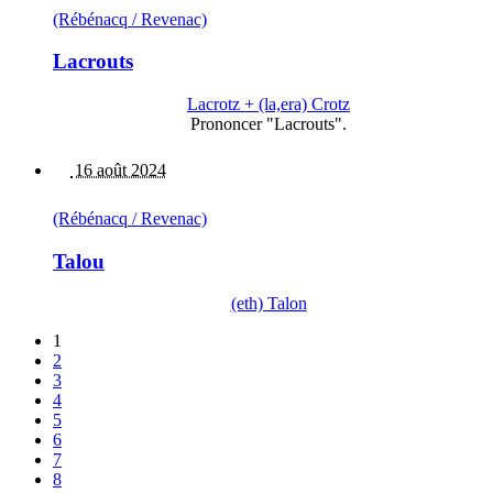
(Rébénacq / Revenac)
Lacrouts
Lacrotz + (la,era) Crotz
Prononcer "Lacrouts".
16 août 2024
(Rébénacq / Revenac)
Talou
(eth) Talon
1
2
3
4
5
6
7
8