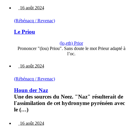
16 août 2024
(Rébénacq / Revenac)
Le Priou
(lo,eth) Prior
Prononcer "(lou) Priou". Sans doute le mot Prieur adapté à
l’oc.
16 août 2024
(Rébénacq / Revenac)
Houn der Naz
Une des sources du Neez. "Naz" résulterait de
l'assimilation de cet hydronyme pyrénéen avec
le (…)
16 août 2024