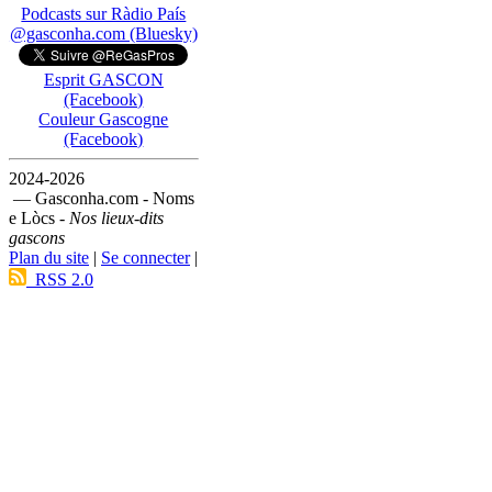
Podcasts sur Ràdio País
@gasconha.com (Bluesky)
Esprit GASCON
(Facebook)
Couleur Gascogne
(Facebook)
2024-2026
— Gasconha.com - Noms
e Lòcs -
Nos lieux-dits
gascons
Plan du site
|
Se connecter
|
RSS 2.0