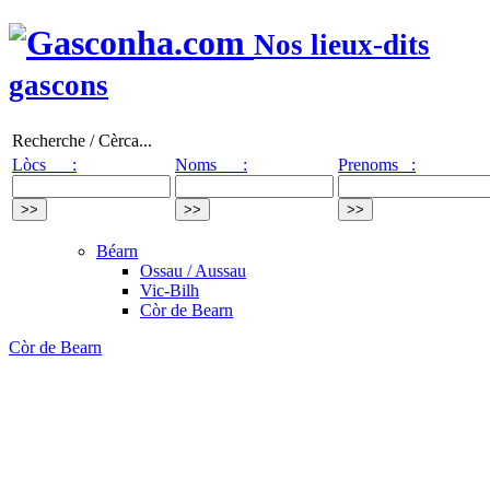
Nos lieux-dits
gascons
Recherche / Cèrca...
Lòcs :
Noms :
Prenoms :
Béarn
Ossau / Aussau
Vic-Bilh
Còr de Bearn
Còr de Bearn