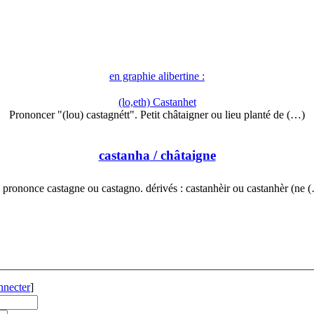
en graphie alibertine :
(lo,eth) Castanhet
Prononcer "(lou) castagnétt". Petit châtaigner ou lieu planté de (…)
castanha
/ châtaigne
 prononce castagne ou castagno. dérivés : castanhèir ou castanhèr (ne 
nnecter
]