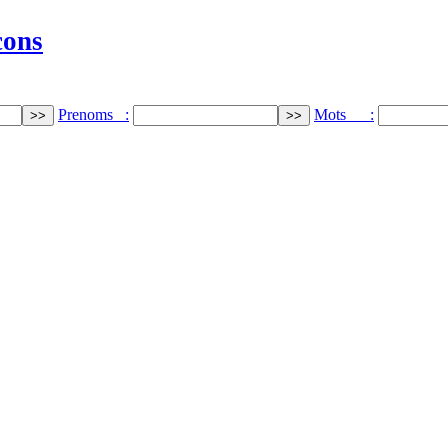
cons
Prenoms :
Mots :