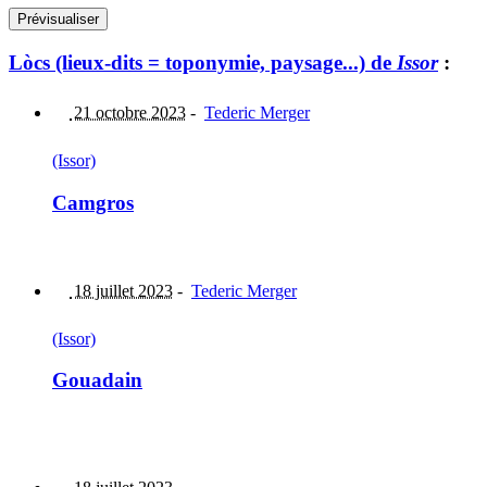
Lòcs (lieux-dits = toponymie, paysage...) de
Issor
:
21 octobre 2023
-
Tederic Merger
(Issor)
Camgros
18 juillet 2023
-
Tederic Merger
(Issor)
Gouadain