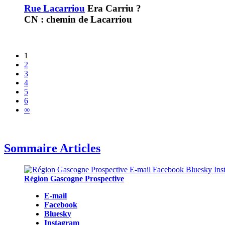
Rue Lacarriou
Era Carriu ?
CN : chemin de Lacarriou
1
2
3
4
5
6
∞
Sommaire Articles
Région Gascogne Prospective
E-mail
Facebook
Bluesky
Instagram