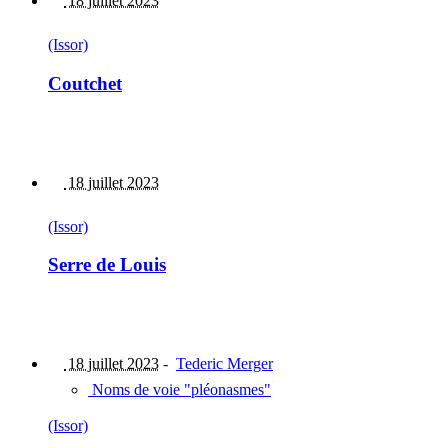
18 juillet 2023
(Issor)
Coutchet
18 juillet 2023
(Issor)
Serre de Louis
18 juillet 2023
-
Tederic Merger
Noms de voie "pléonasmes"
(Issor)