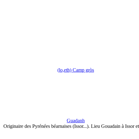
(lo,eth) Camp gròs
Guadanh
Originaire des Pyrénées béarnaises (Issor...). Lieu Gouadain à Issor e