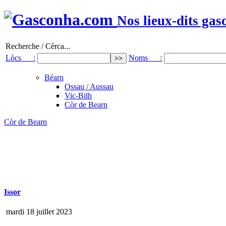
Nos lieux-dits gas
Recherche / Cèrca...
Lòcs :
Noms :
Béarn
Ossau / Aussau
Vic-Bilh
Còr de Bearn
Còr de Bearn
Issor
mardi 18 juillet 2023