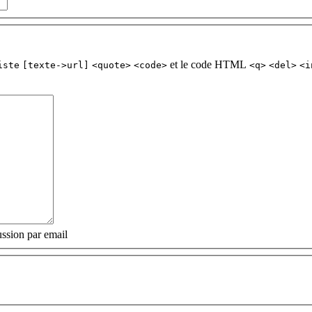
et le code HTML
iste
[texte->url]
<quote>
<code>
<q>
<del>
<i
ssion par email