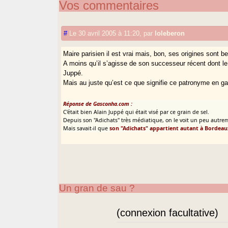
Vos commentaires
#
Le 30 avril 2005 à 11:20
,
par
loleberon
Maire parisien il est vrai mais, bon, ses origines sont be
A moins qu’il s’agisse de son successeur récent dont le 
Juppé.
Mais au juste qu’est ce que signifie ce patronyme en g
Réponse de Gasconha.com :
C’était bien Alain Juppé qui était visé par ce grain de sel.
Depuis son "Adichats" très médiatique, on le voit un peu autre
Mais savait-il que
son "Adichats" appartient autant à Bordeaux 
Un gran de sau ?
(connexion facultative)