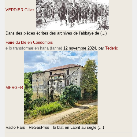
VERDIER Gilles
Dans des pièces écrites des archives de l’abbaye de (…)
Faire du blé en Condomois
e lo transformar en haria (farine)
12 novembre 2024
, par
Tederic
MERGER
Ràdio País · ReGasPros : lo blat en Labrit au sègle (…)