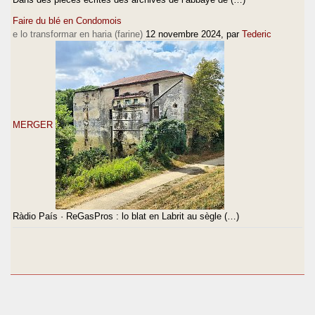
Faire du blé en Condomois
e lo transformar en haria (farine)
12 novembre 2024
, par
Tederic
MERGER
Ràdio País · ReGasPros : lo blat en Labrit au sègle (…)