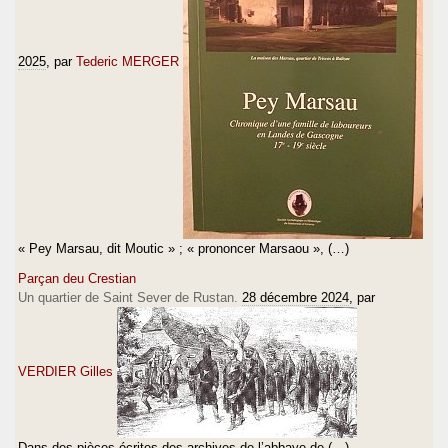
2025
, par
Tederic MERGER
« Pey Marsau, dit Moutic » ; « prononcer Marsaou », (…)
Parçan deu Crestian
Un quartier de Saint Sever de Rustan.
28 décembre 2024
, par
VERDIER Gilles
Dans des pièces écrites des archives de l’abbaye de (…)