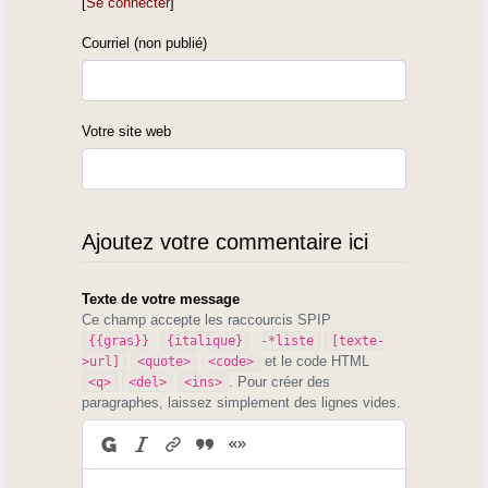
[
Se connecter
]
Courriel (non publié)
Votre site web
Ajoutez votre commentaire ici
Texte de votre message
Ce champ accepte les raccourcis SPIP
{{gras}}
{italique}
-*liste
[texte-
et le code HTML
>url]
<quote>
<code>
. Pour créer des
<q>
<del>
<ins>
paragraphes, laissez simplement des lignes vides.