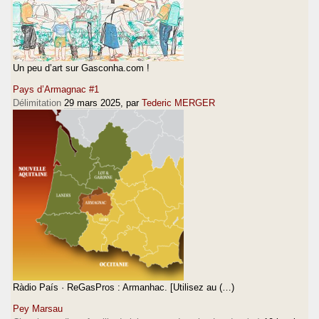
Un peu d’art sur Gasconha.com !
Pays d’Armagnac #1
Délimitation
29 mars 2025
, par
Tederic MERGER
Ràdio País · ReGasPros : Armanhac. [Utilisez au (…)
Pey Marsau