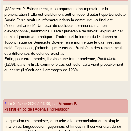
@Vincent P. Evidemment, mon argumentation reposait sur la
prononciation ! Elle est visiblement authentique, d’autant que Bénédicte
Boyrie-Fénié avait un informateur dans la commune.
-N
final est
réellement articulé. Un recul de quelques communes n’a rien
d’exceptionnel, néanmoins il serait préférable de savoir l’expliquer, car
ce n’est jamais automatique. D’autre part la lecture du Dictionnaire
Toponymique de Bénédicte Boyrie-Fénié montre que le cas n’est pas
isolé. Cependant, j’admets que le cas de Preishàs a des raisons peut-
être différentes de celui de Sèishas.
Enfin, pour être complet, il existe une forme ancienne,
Podii Micla
(1239), sans
-n
final. Comme le cas est isolé, cela vient probablement
du scribe (il s’agit des Hommages de 1239).
#
Le 8 février 2020 à 16:36
,
par
Vincent P.
-n final en oc de l’Agenais non-gascon
La question est complexe, et touche à la prononciation du -n simple
final en oc languedocien, guyennais et limousin. Il conviendrait de se