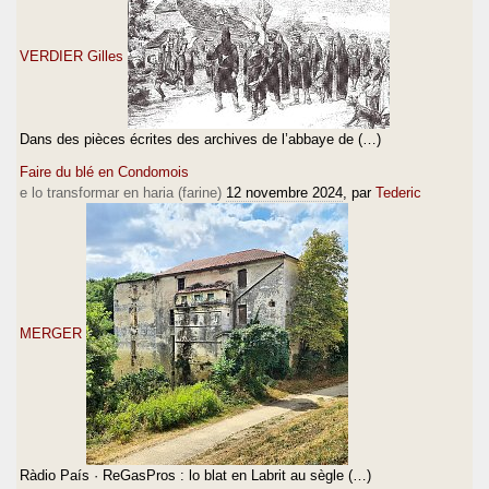
VERDIER Gilles
Dans des pièces écrites des archives de l’abbaye de (…)
Faire du blé en Condomois
e lo transformar en haria (farine)
12 novembre 2024
, par
Tederic
MERGER
Ràdio País · ReGasPros : lo blat en Labrit au sègle (…)