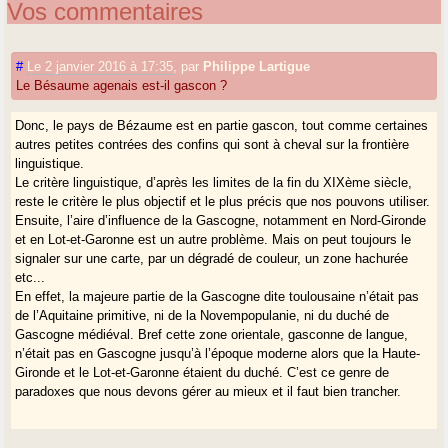
Vos commentaires
#
Le 2 janvier 2016 à 17:35
,
par
Philippe Lartigue
Le Bésaume agenais est-il gascon ?
Donc, le pays de Bézaume est en partie gascon, tout comme certaines
autres petites contrées des confins qui sont à cheval sur la frontière
linguistique.
Le critère linguistique, d’après les limites de la fin du XIXème siècle,
reste le critère le plus objectif et le plus précis que nos pouvons utiliser.
Ensuite, l’aire d’influence de la Gascogne, notamment en Nord-Gironde
et en Lot-et-Garonne est un autre problème. Mais on peut toujours le
signaler sur une carte, par un dégradé de couleur, un zone hachurée
etc...
En effet, la majeure partie de la Gascogne dite toulousaine n’était pas
de l’Aquitaine primitive, ni de la Novempopulanie, ni du duché de
Gascogne médiéval. Bref cette zone orientale, gasconne de langue,
n’était pas en Gascogne jusqu’à l’époque moderne alors que la Haute-
Gironde et le Lot-et-Garonne étaient du duché. C’est ce genre de
paradoxes que nous devons gérer au mieux et il faut bien trancher.