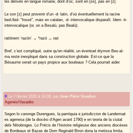
les dérivés en langue romane, dont d’oc, sont en [ss], pas en [z].
Le son [z] peut provenir d’un -d- latin, d’où éventuellement la racine
bed-/bid- "fossé", mais en catalan, -d- intervocalique disparaît. Idem -ti-
intervocalique (or, on a Besalú, pas Bealú).
ratiōnem ’razón’ → *razó → raó
Bref, c’est compliqué, outre qu’en réalité, un éventuel étymon Bes-al-
ma reste inexpliqué dans sa construction globale. Est-ce que la
Bésaume serait un pays propice aux bouleaux ? Cela pourrait aider.
#
Le 7 février 2020 à 14:08
,
par
Joan Pèire Sivadon
Agenés/Vasadés
Segon lo canonge Durengues, la parròquia e jurisdiccion de Landerroat
es agenesa (de la diocèsi d’Agen avant 1790) e en teoria de la ciutat
dels Nitiobroges. Lo Précis de l’histoire religieuse des anciens diocèses
de Bordeaux et Bazas de Dom Reginald Biron dona la metissa limita.