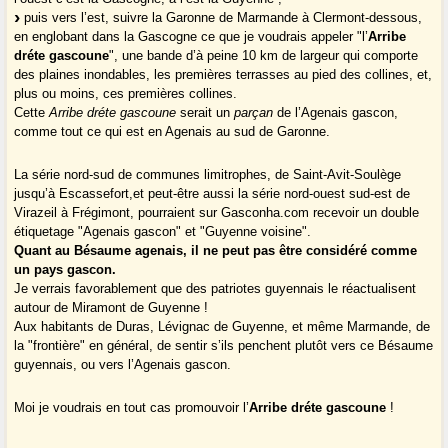
puis vers l’est, suivre la Garonne de Marmande à Clermont-dessous,
en englobant dans la Gascogne ce que je voudrais appeler "l’
Arribe
dréte gascoune
", une bande d’à peine 10 km de largeur qui comporte
des plaines inondables, les premières terrasses au pied des collines, et,
plus ou moins, ces premières collines.
Cette
Arribe dréte gascoune
serait un
parçan
de l’Agenais gascon,
comme tout ce qui est en Agenais au sud de Garonne.
La série nord-sud de communes limitrophes, de Saint-Avit-Soulège
jusqu’à Escassefort,et peut-être aussi la série nord-ouest sud-est de
Virazeil à Frégimont, pourraient sur Gasconha.com recevoir un double
étiquetage "Agenais gascon" et "Guyenne voisine".
Quant au Bésaume agenais, il ne peut pas être considéré comme
un pays gascon.
Je verrais favorablement que des patriotes guyennais le réactualisent
autour de Miramont de Guyenne !
Aux habitants de Duras, Lévignac de Guyenne, et même Marmande, de
la "frontière" en général, de sentir s’ils penchent plutôt vers ce Bésaume
guyennais, ou vers l’Agenais gascon.
Moi je voudrais en tout cas promouvoir l’
Arribe dréte gascoune
!