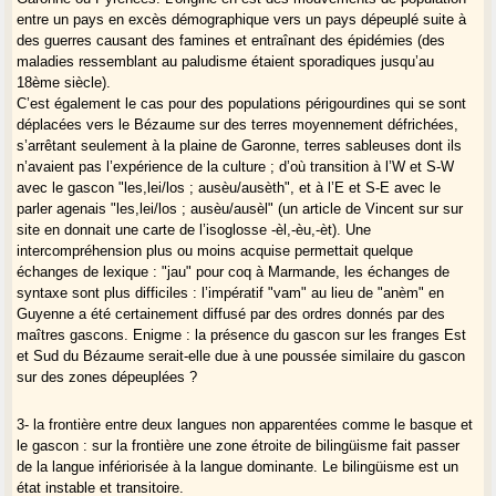
entre un pays en excès démographique vers un pays dépeuplé suite à
des guerres causant des famines et entraînant des épidémies (des
Andriu m’indique aussi :
maladies ressemblant au paludisme étaient sporadiques jusqu’au
que Beaupuy, Sénestis, Agmé et Labretonie faisaient partie de
18ème siècle).
l’archidiaconé de Bésaume ; je vais les colorer en jaune.
C’est également le cas pour des populations périgourdines qui se sont
déplacées vers le Bézaume sur des terres moyennement défrichées,
que "Pour sa partie Guyenne, la limite SE du Bezaume correspond
s’arrêtant seulement à la plaine de Garonne, terres sableuses dont ils
avec la limite du parler "Périgord". Ce parler dans cette zone est du à
n’avaient pas l’expérience de la culture ; d’où transition à l’W et S-W
un repeuplement, comme celà s’est produit pour les Gavacheries."
avec le gascon "les,lei/los ; ausèu/ausèth", et à l’E et S-E avec le
Les limites du Bésaume, si elles ne me semblent guère édifiantes pour
parler agenais "les,lei/los ; ausèu/ausèl" (un article de Vincent sur sur
la Gascogne, seraient donc, par contre, celles de pays mineurs en
site en donnait une carte de l’isoglosse -èl,-èu,-èt). Une
Agenais guyennais ?
intercompréhension plus ou moins acquise permettait quelque
échanges de lexique : "jau" pour coq à Marmande, les échanges de
Et enfin :
syntaxe sont plus difficiles : l’impératif "vam" au lieu de "anèm" en
"Pour sa partie Gascogne, pourquoi ne pas envisager également un
Guyenne a été certainement diffusé par des ordres donnés par des
repeuplement par des Gascons ?"
maîtres gascons. Enigme : la présence du gascon sur les franges Est
et Sud du Bézaume serait-elle due à une poussée similaire du gascon
sur des zones dépeuplées ?
Ah oui, genre la revanche des berceaux au Québec...
3- la frontière entre deux langues non apparentées comme le basque et
le gascon : sur la frontière une zone étroite de bilingüisme fait passer
de la langue infériorisée à la langue dominante. Le bilingüisme est un
état instable et transitoire.