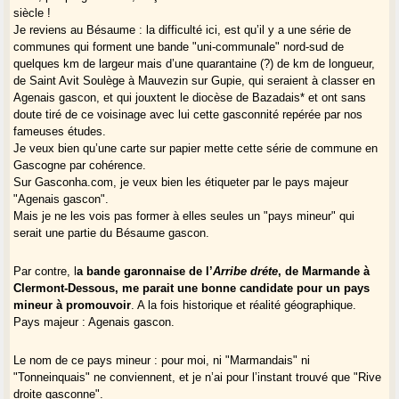
siècle !
Je reviens au Bésaume : la difficulté ici, est qu’il y a une série de
communes qui forment une bande "uni-communale" nord-sud de
quelques km de largeur mais d’une quarantaine (?) de km de longueur,
de Saint Avit Soulège à Mauvezin sur Gupie, qui seraient à classer en
Agenais gascon, et qui jouxtent le diocèse de Bazadais* et ont sans
doute tiré de ce voisinage avec lui cette gasconnité repérée par nos
fameuses études.
Je veux bien qu’une carte sur papier mette cette série de commune en
Gascogne par cohérence.
Sur Gasconha.com, je veux bien les étiqueter par le pays majeur
"Agenais gascon".
Mais je ne les vois pas former à elles seules un "pays mineur" qui
serait une partie du Bésaume gascon.
Par contre, l
a bande garonnaise de l’
Arribe dréte
, de Marmande à
Clermont-Dessous, me parait une bonne candidate pour un pays
mineur à promouvoir
. A la fois historique et réalité géographique.
Pays majeur : Agenais gascon.
Le nom de ce pays mineur : pour moi, ni "Marmandais" ni
"Tonneinquais" ne conviennent, et je n’ai pour l’instant trouvé que "Rive
droite gasconne".