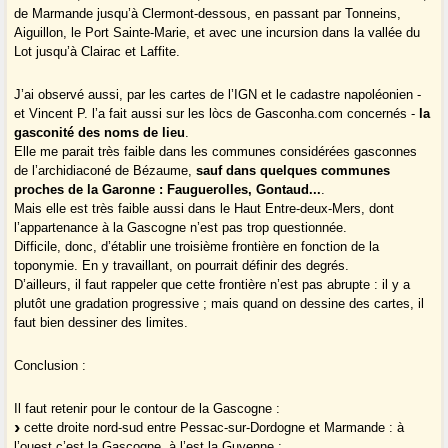
de Marmande jusqu’à Clermont-dessous, en passant par Tonneins,
Aiguillon, le Port Sainte-Marie, et avec une incursion dans la vallée du
Lot jusqu’à Clairac et Laffite.
J’ai observé aussi, par les cartes de l’IGN et le cadastre napoléonien -
et Vincent P. l’a fait aussi sur les lòcs de Gasconha.com concernés -
la
gasconité des noms de lieu
.
Elle me parait très faible dans les communes considérées gasconnes
de l’archidiaconé de Bézaume,
sauf dans quelques communes
proches de la Garonne : Fauguerolles, Gontaud...
.
Mais elle est très faible aussi dans le Haut Entre-deux-Mers, dont
l’appartenance à la Gascogne n’est pas trop questionnée.
Difficile, donc, d’établir une troisième frontière en fonction de la
toponymie. En y travaillant, on pourrait définir des degrés.
D’ailleurs, il faut rappeler que cette frontière n’est pas abrupte : il y a
plutôt une gradation progressive ; mais quand on dessine des cartes, il
faut bien dessiner des limites.
Conclusion :
Il faut retenir pour le contour de la Gascogne :
cette droite nord-sud entre Pessac-sur-Dordogne et Marmande : à
l’ouest c’est la Gascogne, à l’est la Guyenne ;