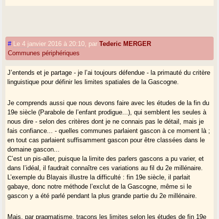
#
Le 4 janvier 2016 à 20:10
,
par
Tederic MERGER
Communes périphériques
J’entends et je partage - je l’ai toujours défendue - la primauté du critère
linguistique pour définir les limites spatiales de la Gascogne.
Je comprends aussi que nous devons faire avec les études de la fin du
19e siècle (Parabole de l’enfant prodigue...), qui semblent les seules à
nous dire - selon des critères dont je ne connais pas le détail, mais je
fais confiance... - quelles communes parlaient gascon à ce moment là ;
en tout cas parlaient suffisamment gascon pour être classées dans le
domaine gascon...
C’est un pis-aller, puisque la limite des parlers gascons a pu varier, et
dans l’idéal, il faudrait connaître ces variations au fil du 2e millénaire.
L’exemple du Blayais illustre la difficulté : fin 19e siècle, il parlait
gabaye, donc notre méthode l’exclut de la Gascogne, même si le
gascon y a été parlé pendant la plus grande partie du 2e millénaire.
Mais, par pragmatisme, traçons les limites selon les études de fin 19e