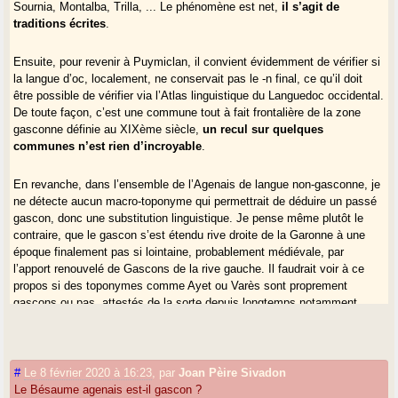
Sournia, Montalba, Trilla, ... Le phénomène est net,
il s’agit de
traditions écrites
.
Ensuite, pour revenir à Puymiclan, il convient évidemment de vérifier si
la langue d’oc, localement, ne conservait pas le -n final, ce qu’il doit
être possible de vérifier via l’Atlas linguistique du Languedoc occidental.
De toute façon, c’est une commune tout à fait frontalière de la zone
gasconne définie au XIXème siècle,
un recul sur quelques
communes n’est rien d’incroyable
.
En revanche, dans l’ensemble de l’Agenais de langue non-gasconne, je
ne détecte aucun macro-toponyme qui permettrait de déduire un passé
gascon, donc une substitution linguistique. Je pense même plutôt le
contraire, que le gascon s’est étendu rive droite de la Garonne à une
époque finalement pas si lointaine, probablement médiévale, par
l’apport renouvelé de Gascons de la rive gauche. Il faudrait voir à ce
propos si des toponymes comme Ayet ou Varès sont proprement
gascons ou pas, attestés de la sorte depuis longtemps notamment.
#
Le 8 février 2020 à 16:23
,
par
Joan Pèire Sivadon
Le Bésaume agenais est-il gascon ?