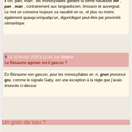
vin, pain, main : les monosyllabes gardent la forme nasalisée
vin
,
pan
,
man
, contrairement aux languedocien, limousin et auvergnat.
Le mot
un
conserve toujours sa nasalité en oc, et plus ou moins
également
quauqu’un
/
qualqu’un
,
digun
/
degun
peut-être par proximité
sémantique.
#
Le 10 février 2020 à 11:44
,
par
Andriu
Le Bésaume agenais est-il gascon ?
En Bézaume non gascon, pour les monosyllabes en -n,
grun
prononcé
gru
, comme le signale Gaby, est une exception à la régle que j’avais
énoncée ci-dessus
Un gran de sau ?