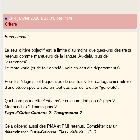
#
Le 4 janvier 2016 à 18:34
,
par
PJM
Critère
Bona anada !
Le seul critère objectif est la limite d’au moins quelques-uns des traits
retenus comme marqueurs de la langue. Au-delà, plus de
"gasconnité"...
Le reste varie (et de fait a varié : voir les actuels départements).
Pour les "degrés" et fréquences de ces traits, les cartographier relève
d’une étude spécialisée, en tout cas pas de la carte "générale".
Quel nom pour cette
Arribe dréte
qu’on ne doit pas négliger ?
Marmandais ? Toneinquais ?
Pays d’Outre-Garonne ?
,
Tresgaronna ?
Cela dépend aussi des PMA et PMI retenus. Compléter par un
déterminant : Outre-Garonne,
Tres-,
delà de...
G.
?