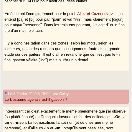
pencher sur l’ALLOc pour avoir des idées claires.
En écoutant l’enregistrement pour le point
Allez-et-Cazeneuve
, l’on
entend [pa] et [bi] pour
pan
"pain" et
vin
"vin", mais clairement [digun]
pour
digun
"personne". Dans les trois cas pourtant, il s’agit d’un -n final
tiré d’un n simple latin.
Il y a donc hésitation dans ces zones, selon les mots, selon les
locuteurs, selon des ressorts que nous ignorons, faute d’une grande
étude sur ces parlers. Il est clair en revanche que ce n’est pas le -n
final gascon vélaire ("ng") mais plutôt un n dental.
#
Le 8 février 2020 à 18:09
,
par
Gaby
Le Bésaume agenais est-il gascon ?
Intéressant car c’est exactement le même phénomène que j’ai observé
(ou plutôt écouté) en Duraquois lorsque j’ai fait des collectages.
-On
,
-
un
et
-in
sont tantôt nasalisés tantôt non (et ce chez une même
personne), et d’ailleurs
-in
et
-un
, lorsqu’ils sont nasalisés, sont