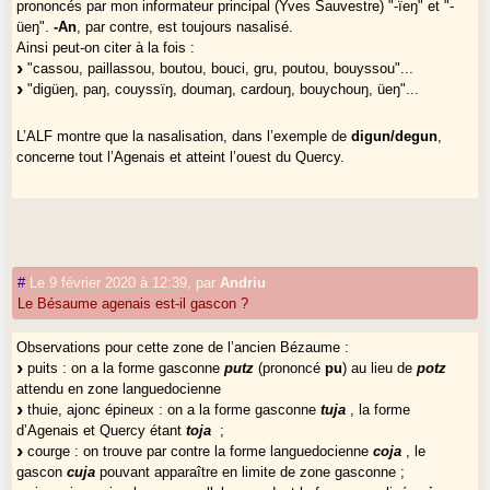
prononcés par mon informateur principal (Yves Sauvestre) "-ïeŋ" et "-
üeŋ".
-An
, par contre, est toujours nasalisé.
Ainsi peut-on citer à la fois :
"cassou, paillassou, boutou, bouci, gru, poutou, bouyssou"...
"digüeŋ, paŋ, couyssïŋ, doumaŋ, cardouŋ, bouychouŋ, üeŋ"...
L’ALF montre que la nasalisation, dans l’exemple de
digun/degun
,
concerne tout l’Agenais et atteint l’ouest du Quercy.
#
Le 9 février 2020 à 12:39
,
par
Andriu
Le Bésaume agenais est-il gascon ?
Observations pour cette zone de l’ancien Bézaume :
puits : on a la forme gasconne
putz
(prononcé
pu
) au lieu de
potz
attendu en zone languedocienne
thuie, ajonc épineux : on a la forme gasconne
tuja
, la forme
d’Agenais et Quercy étant
toja
;
courge : on trouve par contre la forme languedocienne
coja
, le
gascon
cuja
pouvant apparaître en limite de zone gasconne ;