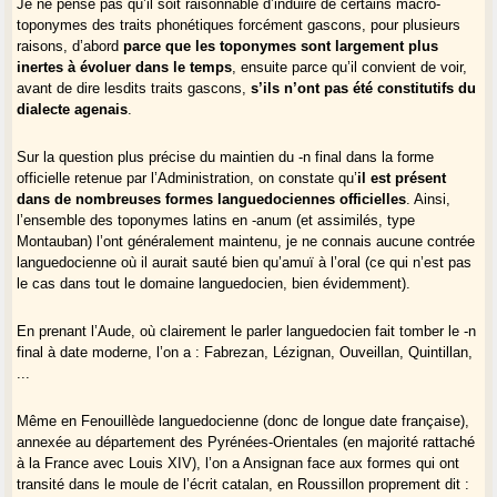
Je ne pense pas qu’il soit raisonnable d’induire de certains macro-
toponymes des traits phonétiques forcément gascons, pour plusieurs
raisons, d’abord
parce que les toponymes sont largement plus
inertes à évoluer dans le temps
, ensuite parce qu’il convient de voir,
avant de dire lesdits traits gascons,
s’ils n’ont pas été constitutifs du
dialecte agenais
.
Sur la question plus précise du maintien du -n final dans la forme
officielle retenue par l’Administration, on constate qu’
il est présent
dans de nombreuses formes languedociennes officielles
. Ainsi,
l’ensemble des toponymes latins en -anum (et assimilés, type
Montauban) l’ont généralement maintenu, je ne connais aucune contrée
languedocienne où il aurait sauté bien qu’amuï à l’oral (ce qui n’est pas
le cas dans tout le domaine languedocien, bien évidemment).
En prenant l’Aude, où clairement le parler languedocien fait tomber le -n
final à date moderne, l’on a : Fabrezan, Lézignan, Ouveillan, Quintillan,
...
Même en Fenouillède languedocienne (donc de longue date française),
annexée au département des Pyrénées-Orientales (en majorité rattaché
à la France avec Louis XIV), l’on a Ansignan face aux formes qui ont
transité dans le moule de l’écrit catalan, en Roussillon proprement dit :