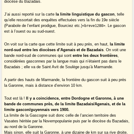
diocèse du Bazadais.
J’ai aussi reporté sur la carte
la limite linguistique du gascon
, telle
qu’elle ressortait des enquêtes effectuées vers la fin du 19e siècle
(Parabole de l’enfant prodigue, Bourciez etc.)
. Le gascon
<breve1280>
est à l’ouest ou au sud-ouest.
On voit sur la carte que cette limite suit à peu près, en haut,
la limite
nord-sud entre les diocèses d’Agenais et de Bazadais
. On voit une
bande nord-sud de communes qui sont
entre les deux frontières
,
considérées gasconnes par la langue mais qui n’étaient pas dans le
Bazadais ; elle va de Saint Avit de Soulège jusqu’à Marmande.
A partir des hauts de Marmande, la frontière du gascon suit à peu près
la Garonne, mais à distance d’environ 10 km.
Tout est là !
Il y a coincidence, entre Dordogne et Garonne, à une
bande de communes près, de la limite Bazadais/Agenais, et de la
limite gascon/guyennais vers 1900.
La limite de la Gascogne suit donc celle de l’ancien territoire des
Vasates héritée par la Novempopulanie puis par le diocèse du Bazadais,
au nord de la Garonne.
Mais sinon, elle suit la Garonne, à une dizaine de km sur sa rive droite,