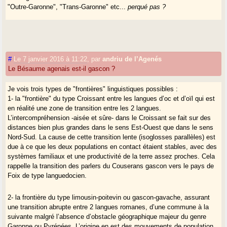
"Outre-Garonne", "Trans-Garonne" etc...
perqué pas ?
"Marmandais" et "Tonneinquais" ne me semblent pas correspondre à
des pays historiques, mais à des bassins de vie modernes ; j’ai affiné
ma réflexion depuis le début de notre débat, et je tiens compte de la
primauté que nous voulons accorder aux vieux diocèses, qui nous
#
Le 7 janvier 2016 à 11:22
,
par
andriu de l’Agenés
disent l’histoire longue. Une commune comme Sainte Bazeille est alors
Le Bésaume agenais est-il gascon ?
en Bazadais...
Et la Garonne est alors une limite à l’intérieur de l’Agenais gascon. Or,
Je vois trois types de "frontières" linguistiques possibles :
le Marmandais et le Tonneinquais sont susceptibles de transcender
1- la "frontière" du type Croissant entre les langues d’oc et d’oïl qui est
cette limite.
en réalité une zone de transition entre les 2 langues.
Cette rive droite gasconne n’étant que partiellement issue de
L’intercompréhension -aisée et sûre- dans le Croissant se fait sur des
l’archiprêtré de Bésaume, il n’est pas non plus possible de l’appeler
distances bien plus grandes dans le sens Est-Ouest que dans le sens
"Bésaume gascon".
Nord-Sud. La cause de cette transition lente (isoglosses parallèles) est
due à ce que les deux populations en contact étaient stables, avec des
Tout devient plus simple avec une carte électronique où chaque
systèmes familiaux et une productivité de la terre assez proches. Cela
commune peut être indexée par plusieurs critères.
rappelle la transition des parlers du Couserans gascon vers le pays de
Les communes périphériques y apparaitront clairement pour ce qu’elles
Foix de type languedocien.
sont, des communes à appartenances mélangées.
2- la frontière du type limousin-poitevin ou gascon-gavache, assurant
* Andriu d’Agenés m’a fait remarquer cependant que Caubon (mais
une transition abrupte entre 2 langues romanes, d’une commune à la
peut-être pas Saint-Sauveur) avait pu faire partie de l’archiprêtré de
suivante malgré l’absence d’obstacle géographique majeur du genre
Monségur, donc du Bazadais.
Garonne ou Pyrénées. L’origine en est des mouvements de population