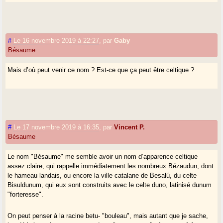
#
Le 16 novembre 2019 à 22:27
,
par
Gaby
Bésaume
Mais d’où peut venir ce nom ? Est-ce que ça peut être celtique ?
#
Le 17 novembre 2019 à 16:35
,
par
Vincent P.
Bésaume
Le nom "Bésaume" me semble avoir un nom d’apparence celtique
assez claire, qui rappelle immédiatement les nombreux Bézaudun, dont
le hameau landais, ou encore la ville catalane de Besalú, du celte
Bisuldunum, qui eux sont construits avec le celte duno, latinisé dunum
"forteresse".
On peut penser à la racine betu- "bouleau", mais autant que je sache,