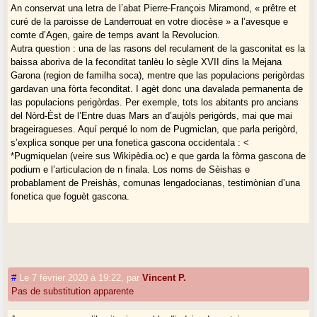
An conservat una letra de l’abat Pierre-François Miramond, « prêtre et
curé de la paroisse de Landerrouat en votre diocèse » a l’avesque e
comte d’Agen, gaire de temps avant la Revolucion.
Autra question : una de las rasons del reculament de la gasconitat es la
baissa aboriva de la feconditat tanlèu lo sègle XVII dins la Mejana
Garona (region de familha soca), mentre que las populacions perigòrdas
gardavan una fòrta feconditat. I agèt donc una davalada permanenta de
las populacions perigòrdas. Per exemple, tots los abitants pro ancians
del Nòrd-Èst de l’Entre duas Mars an d’aujòls perigòrds, mai que mai
brageiragueses. Aquí perqué lo nom de Pugmiclan, que parla perigòrd,
s’explica sonque per una fonetica gascona occidentala : <
*Pugmiquelan (veire sus Wikipèdia.oc) e que garda la fòrma gascona de
podium e l’articulacion de n finala. Los noms de Sèishas e
probablament de Preishàs, comunas lengadocianas, testimònian d’una
fonetica que foguèt gascona.
#
Le 7 février 2020 à 19:22
,
par
Vincent P.
Pas de substitution apparente