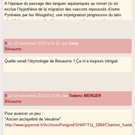
A l’époque du passage des langues aquitaniques au roman (si on
exclue l’hypothèse de la migration des vascons repoussés d’outre
Pyrénées par les Wisigoths), une imprégnation progressive du latin
s’est faite sans vraies frontières, mais avec des zones plus ou moins
"avancées" (un peu comme aujourd’hui pour l’anglais en France). Un
nouveau lexique est toujours assimilé plus facilement qu’une syntaxe
(voir les langues créoles), d’où les traces laissées par un substrat
#
Le 10 novembre 2019 à 01:11
,
par
Gaby
aquitain dans le gascon.
Bésaume
Tederic, il n’y a pas eu de politique nataliste impulsé par un quelconque
Quelle serait l’étymologie de Besaume ? Ça m’a toujours intrigué.
pouvoir.
#
Le 14 novembre 2019 à 21:54
,
par
Tederic MERGER
Bésaume
Pour avancer un peu :
"Ancien archiprêtré de Vesalme"
http://www.guyenne.fr/ArchivesPerigord/SHAP/T11_1884/Chartrier_Sarlat.