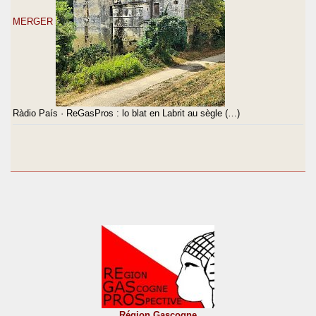
MERGER
Ràdio País · ReGasPros : lo blat en Labrit au sègle (…)
Région Gascogne