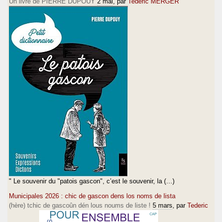
Un livre de PIERRE DUPOUY
2 mai
, par
Tederic MERGER
" Le souvenir du "patois gascon", c’est le souvenir, la (…)
Municipales 2026 : chic de gascon dens los noms de lista
(hère) tchic de gascoûn dén lous noums de liste !
5 mars
, par
Tederic