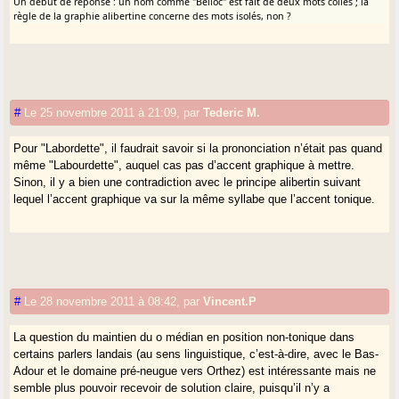
Un début de réponse : un nom comme "Belloc" est fait de deux mots collés ; la
règle de la graphie alibertine concerne des mots isolés, non ?
#
Le 25 novembre 2011 à 21:09
,
par
Tederic M.
Pour "Labordette", il faudrait savoir si la prononciation n’était pas quand
même "Labourdette", auquel cas pas d’accent graphique à mettre.
Sinon, il y a bien une contradiction avec le principe alibertin suivant
lequel l’accent graphique va sur la même syllabe que l’accent tonique.
#
Le 28 novembre 2011 à 08:42
,
par
Vincent.P
La question du maintien du o médian en position non-tonique dans
certains parlers landais (au sens linguistique, c’est-à-dire, avec le Bas-
Adour et le domaine pré-neugue vers Orthez) est intéressante mais ne
semble plus pouvoir recevoir de solution claire, puisqu’il n’y a