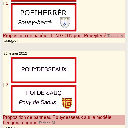
|
1
Proposition de panèu L.E.N.G.O.N pour Poueyferré
Tederic M.
l.e.n.g.o.n
21 février 2012
|
2
Proposition de panneau Pouydesseaux sur le modèle
Lengon/Lengoun
Tederic M.
l.e.n.g.o.n