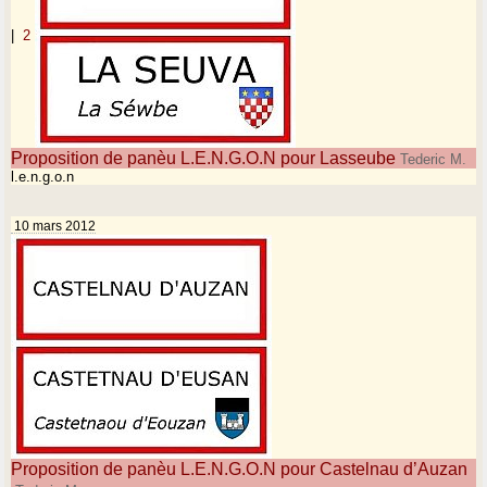
|
2
Proposition de panèu L.E.N.G.O.N pour Lasseube
Tederic M.
l.e.n.g.o.n
10 mars 2012
Proposition de panèu L.E.N.G.O.N pour Castelnau d’Auzan