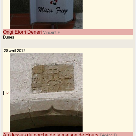
Ongi Etorri Deneri
Vincent.P
Dunes
28 avril 2012
|
5
Au dessus du porche de la maison de Hours
Tédéric D