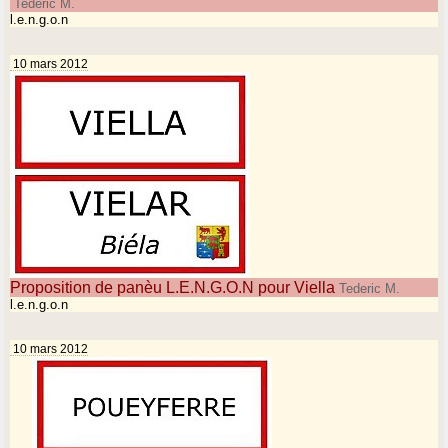
Tederic M.
l.e.n.g.o.n
10 mars 2012
Proposition de panèu L.E.N.G.O.N pour Viella
Tederic M.
l.e.n.g.o.n
10 mars 2012