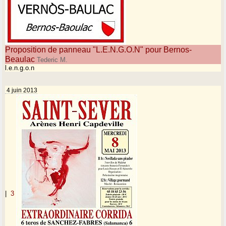
Proposition de panneau "L.E.N.G.O.N" pour Bernos-
Beaulac
Tederic M.
l.e.n.g.o.n
4 juin 2013
|
3