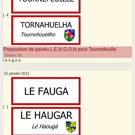
|
4
Proposition de panèu L.E.N.G.O.N pour Tournefeuille
Tederic M.
l.e.n.g.o.n
31 janvier 2012
|
1