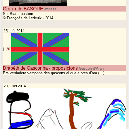
Croix dite BASQUE
jmcasa
Sur Biarn-toustem
© Françoès de Ledeuix - 2014
15 août 2014
|
20
Drapèth de Gasconha - proposicions
Gascon d’Aran
Era verdadèra vergonha des gascons ei que a ores d’ara (…)
20 juillet 2014