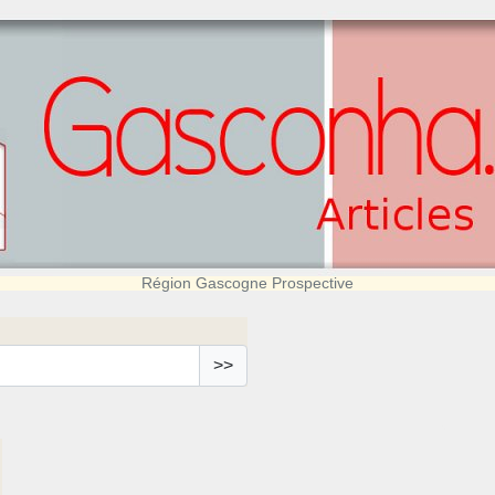
Région Gascogne Prospective
>>