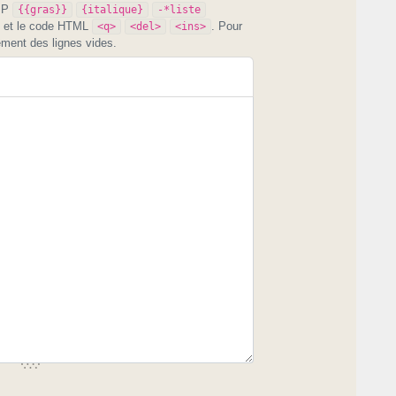
PIP
{{gras}}
{italique}
-*liste
et le code HTML
. Pour
<q>
<del>
<ins>
ement des lignes vides.