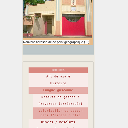
Nouvelle adresse de ce point géographique (…)
RUBRIQUES
Art de vivre
Histoire
Langue gasconne
Nosauts en gascon !
Proverbes (arréprouès)
Valorisation du gascon
dans l’espace public
Divers / Mesclats