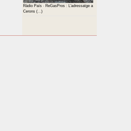
Ràdio País · ReGasPros : L'adressatge a
Cerons (…)