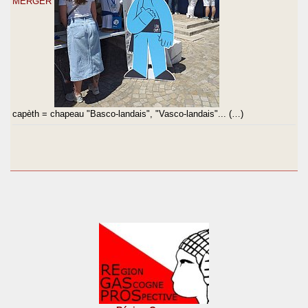
MERGER
capèth = chapeau "Basco-landais", "Vasco-landais"... (…)