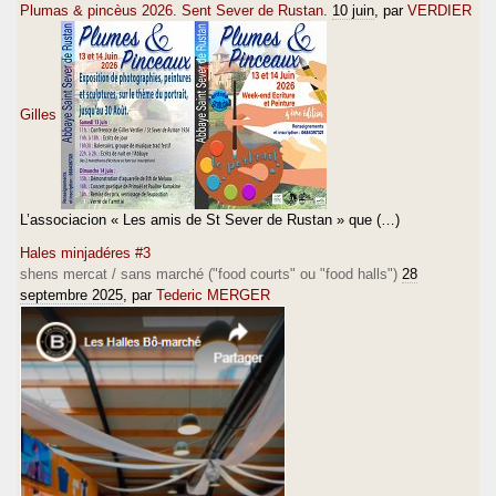
Plumas & pincèus 2026. Sent Sever de Rustan.
10 juin
, par
VERDIER
Gilles
L’associacion « Les amis de St Sever de Rustan » que (…)
Hales minjadéres #3
shens mercat / sans marché ("food courts" ou "food halls")
28
septembre 2025
, par
Tederic MERGER