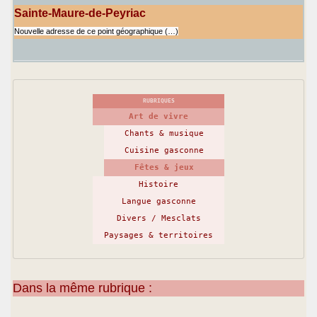
Sainte-Maure-de-Peyriac
Nouvelle adresse de ce point géographique (…)
RUBRIQUES
Art de vivre
Chants & musique
Cuisine gasconne
Fêtes & jeux
Histoire
Langue gasconne
Divers / Mesclats
Paysages & territoires
Dans la même rubrique :