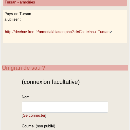
Tursan - armoiries
Pays de Tursan.
à utiliser :
http://dechav.free.fr/armorial/blason.php?id=Castelnau_Tursan
Un gran de sau ?
(connexion facultative)
Nom
[
Se connecter
]
Courriel (non publié)