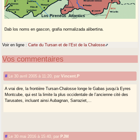
Dab los noms en gascon, grafia normalizada alibertina.
Voir en ligne :
Carte du Tursan et de l’Est de la Chalosse
Vos commentaires
#
Le 30 avril 2005 à 11:20
,
par
Vincent.P
A vrai dire, la frontière Tursan-Chalosse longe le Gabas jusqu’à Eyres
Montcube, qui est la limite la plus occidentale de l’ancienne cité des
Tarusates, incluant ainsi Aubagnan, Sarraziet,...
#
Le 30 mai 2016 à 15:40
,
par
PJM