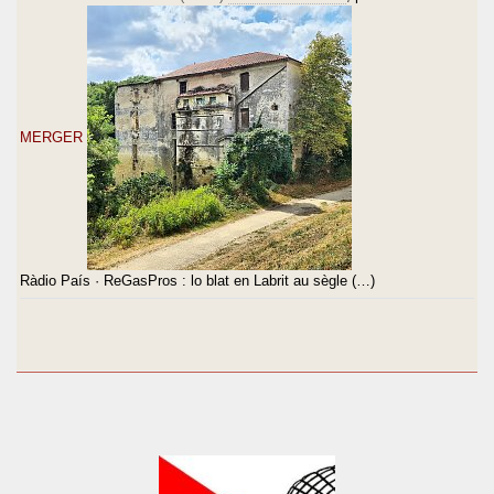
MERGER
Ràdio País · ReGasPros : lo blat en Labrit au sègle (…)