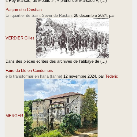
« Pey Marsau, dit Moutic » ; « prononcer Marsaou », (…)
Parçan deu Crestian
Un quartier de Saint Sever de Rustan.
28 décembre 2024
, par
VERDIER Gilles
Dans des pièces écrites des archives de l’abbaye de (…)
Faire du blé en Condomois
e lo transformar en haria (farine)
12 novembre 2024
, par
Tederic
MERGER