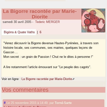
La Bigorre racontée par Marie-
Diorite
samedi 30 avril 2005
-
Tederic MERGER
Bigòrra & Quate Vaths
|
6
"Venez découvrir la Bigorre devenue Hautes-Pyrénées, à travers son
histoire locale, ses communes, ses mairies, quelques leçons de
Gascon ...
Mon secret : un grain de Passion ! Chut ne le dites à personne !"
A lire notamment l’article émouvant sur "Le peuple des cagots".
Voir en ligne :
La Bigorre racontée par Marie-Diorite
Vos commentaires
#
Le 25 novembre 2015 à 14:49
,
par
Torné-Sarte