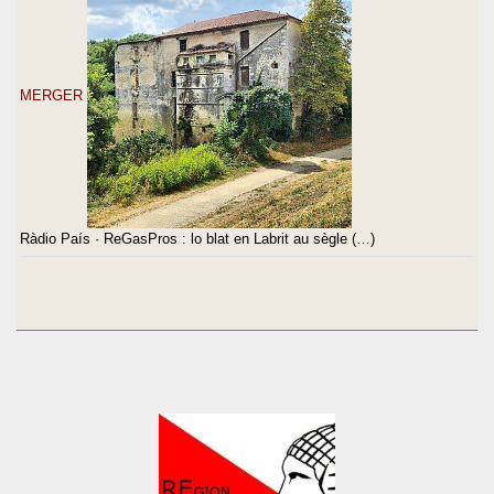
MERGER
Ràdio País · ReGasPros : lo blat en Labrit au sègle (…)