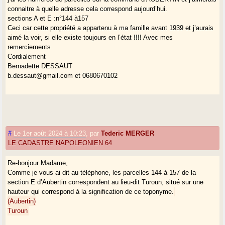
connaitre à quelle adresse cela correspond aujourd’hui.
sections A et E :n°144 à157
Ceci car cette propriété a appartenu à ma famille avant 1939 et j’aurais
aimé la voir, si elle existe toujours en l’état !!!! Avec mes
remerciements
Cordialement
Bernadette DESSAUT
b.dessaut@gmail.com et 0680670102
#
Le 1er août 2024 à 10:23
,
par
Tederic MERGER
LE CADASTRE NAPOLEONIEN 64
Re-bonjour Madame,
Comme je vous ai dit au téléphone, les parcelles 144 à 157 de la
section E d’Aubertin correspondent au lieu-dit Turoun, situé sur une
hauteur qui correspond à la signification de ce toponyme.
(Aubertin)
Turoun