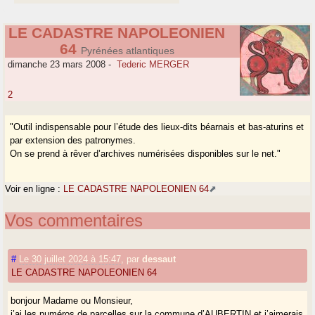
LE CADASTRE NAPOLEONIEN
64
Pyrénées atlantiques
dimanche 23 mars 2008
-
Tederic MERGER
2
"Outil indispensable pour l’étude des lieux-dits béarnais et bas-aturins et
par extension des patronymes.
On se prend à rêver d’archives numérisées disponibles sur le net."
Voir en ligne :
LE CADASTRE NAPOLEONIEN 64
Vos commentaires
#
Le 30 juillet 2024 à 15:47
,
par
dessaut
LE CADASTRE NAPOLEONIEN 64
bonjour Madame ou Monsieur,
j’ai les numéros de parcelles sur la commune d’AUBERTIN et j’aimerais