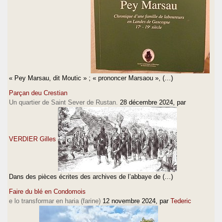
« Pey Marsau, dit Moutic » ; « prononcer Marsaou », (…)
Parçan deu Crestian
Un quartier de Saint Sever de Rustan.
28 décembre 2024
, par
VERDIER Gilles
Dans des pièces écrites des archives de l’abbaye de (…)
Faire du blé en Condomois
e lo transformar en haria (farine)
12 novembre 2024
, par
Tederic