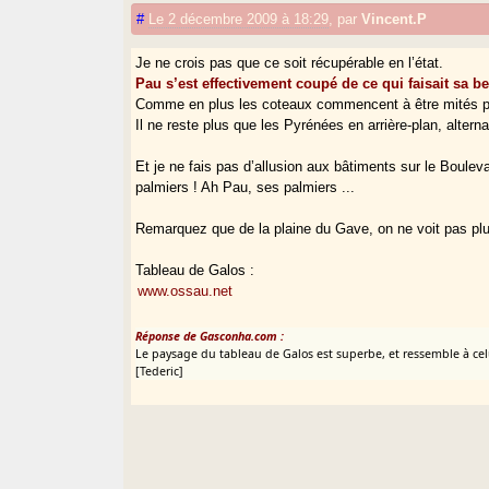
#
Le 2 décembre 2009 à 18:29
,
par
Vincent.P
Je ne crois pas que ce soit récupérable en l’état.
Pau s’est effectivement coupé de ce qui faisait sa be
Comme en plus les coteaux commencent à être mités pa
Il ne reste plus que les Pyrénées en arrière-plan, altern
Et je ne fais pas d’allusion aux bâtiments sur le Bouleva
palmiers ! Ah Pau, ses palmiers ...
Remarquez que de la plaine du Gave, on ne voit pas pl
Tableau de Galos :
www.ossau.net
Réponse de Gasconha.com :
Le paysage du tableau de Galos est superbe, et ressemble à celui
[Tederic]