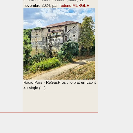
novembre 2024
, par
Tederic MERGER
Ràdio País · ReGasPros : lo blat en Labrit
au sègle (…)