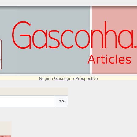
Région Gascogne Prospective
>>
rrasse