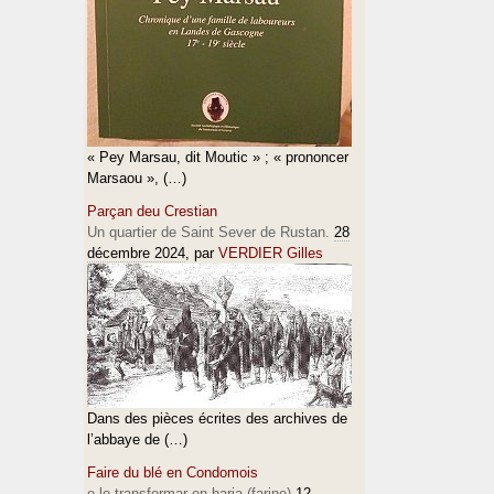
« Pey Marsau, dit Moutic » ; « prononcer
Marsaou », (…)
Parçan deu Crestian
Un quartier de Saint Sever de Rustan.
28
décembre 2024
, par
VERDIER Gilles
Dans des pièces écrites des archives de
l’abbaye de (…)
Faire du blé en Condomois
e lo transformar en haria (farine)
12