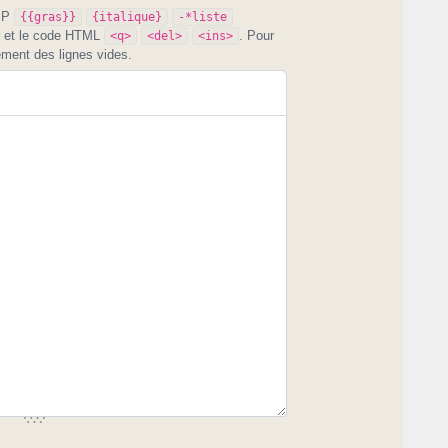
PIP
{{gras}}
{italique}
-*liste
et le code HTML
. Pour
<q>
<del>
<ins>
ement des lignes vides.