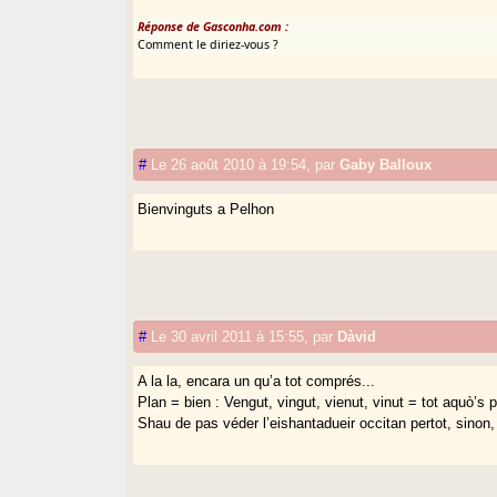
Réponse de Gasconha.com :
Comment le diriez-vous ?
#
Le 26 août 2010 à 19:54
,
par
Gaby Balloux
Bienvinguts a Pelhon
#
Le 30 avril 2011 à 15:55
,
par
Dàvid
A la la, encara un qu’a tot comprés...
Plan = bien : Vengut, vingut, vienut, vinut = tot aquò’s p
Shau de pas véder l’eishantadueir occitan pertot, sinon, 