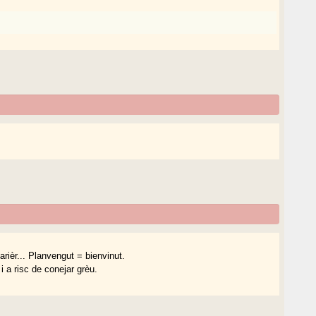
arièr... Planvengut = bienvinut.
i a risc de conejar grèu.