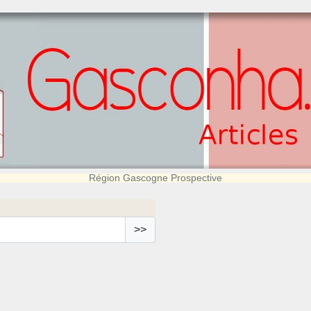
Région Gascogne Prospective
>>