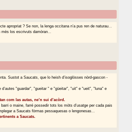
cte apropriat ? Se non, la lenga occitana n’a pus ren de naturau...
an mès los escrivuts damòran...
nenta. Sustot a Saucats, que lo heish d’isoglòsses nòrd-gascon -
’autes "guardar", "gueitar " e "güeitar", "uit" e "ueit", "luna" e
itan com las autas, ne’n sui d’acòrd.
 barri o maine, farré possedir tots los mòts d’usatge per cada pais
emplegar a Saucats fòrmas pessaquesas o lengonesas...
ertinents a Saucats.