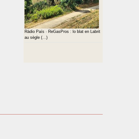
Ràdio País · ReGasPros : lo blat en Labrit
au sègle (…)