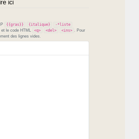
e ici
PIP
{{gras}}
{italique}
-*liste
et le code HTML
. Pour
<q>
<del>
<ins>
ement des lignes vides.