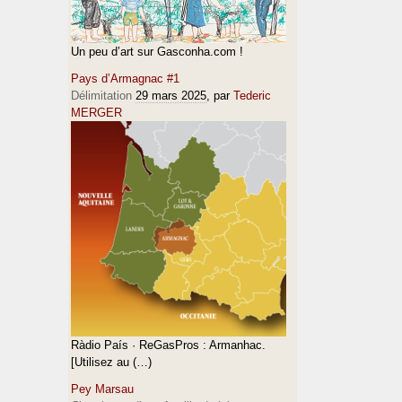
Un peu d’art sur Gasconha.com !
Pays d’Armagnac #1
Délimitation
29 mars 2025
, par
Tederic
MERGER
Ràdio País · ReGasPros : Armanhac.
[Utilisez au (…)
Pey Marsau