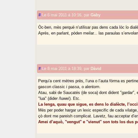
#
Le 6 mai 2011 à 10:16
,
par
Gaby
Òc-ben, mès perqué n’utilisar pas dens cada lòc lo dialè
Après, en parlant, pòden meilar... las paraulas s’envol
#
Le 8 mai 2011 à 18:39
,
par
Dàvid
Perqu’a cent mètres près, l’una o l’auta fòrma es perti
gascon classic i passa, o alentorn.
Atau, sabi de Saucatés (de soca) dont dident "gardar", e d
"lua" (dider /luwe/). Etc.
La lenga, quau que sigue, es dens lo dialècte, l’occ
Mès per poder hargar un lexic especific de cada vilatge,
çò dont me pareish complicat. Lavetz, fau acceptar d’
Amei d’aquò, "vengut" e "vienut" son tots los dus p