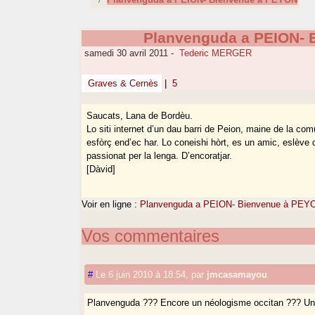
Planvenguda a PEION- 
samedi 30 avril 2011
-
Tederic MERGER
Graves & Cernès
|
5
Saucats, Lana de Bordèu.
Lo siti internet d’un dau barri de Peion, maine de la co
esfòrç end’ec har. Lo coneishi hòrt, es un amic, eslève
passionat per la lenga. D’encoratjar.
[Dàvid]
Voir en ligne :
Planvenguda a PEION- Bienvenue à PEY
Vos commentaires
#
Le 6 juin 2010 à 18:54
,
par
jmcasamayou
Planvenguda ??? Encore un néologisme occitan ??? Une t