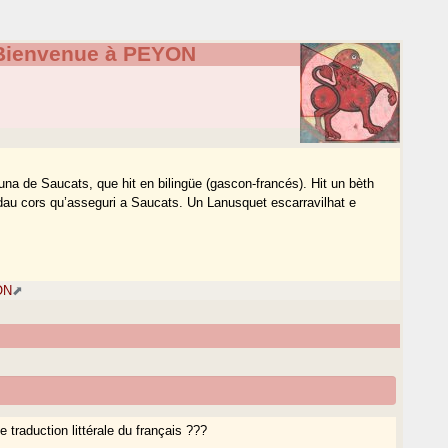
Bienvenue à PEYON
muna de Saucats, que hit en bilingüe (gascon-francés). Hit un bèth
 dau cors qu’asseguri a Saucats. Un Lanusquet escarravilhat e
ON
raduction littérale du français ???