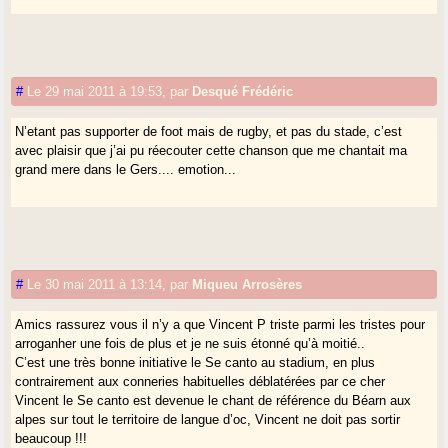
#
Le 29 mai 2011 à 19:53
,
par
Desqué Frédéric
N’etant pas supporter de foot mais de rugby, et pas du stade, c’est
avec plaisir que j’ai pu réecouter cette chanson que me chantait ma
grand mere dans le Gers.... emotion...
#
Le 30 mai 2011 à 13:14
,
par
Miqueu Arrosères
Amics rassurez vous il n’y a que Vincent P triste parmi les tristes pour
arroganher une fois de plus et je ne suis étonné qu’à moitié..
C’est une très bonne initiative le Se canto au stadium, en plus
contrairement aux conneries habituelles déblatérées par ce cher
Vincent le Se canto est devenue le chant de référence du Béarn aux
alpes sur tout le territoire de langue d’oc, Vincent ne doit pas sortir
beaucoup !!!