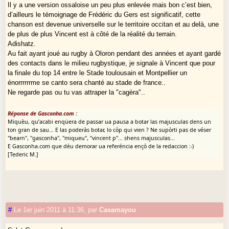
Il y a une version ossaloise un peu plus enlevée mais bon c’est bien,
d’ailleurs le témoignage de Frédéric du Gers est significatif, cette
chanson est devenue universelle sur le territoire occitan et au delà, une
de plus de plus Vincent est à côté de la réalité du terrain.
Adishatz.
Au fait ayant joué au rugby à Oloron pendant des années et ayant gardé
des contacts dans le milieu rugbystique, je signale à Vincent que pour
la finale du top 14 entre le Stade toulousain et Montpellier un
énorrrrrrme se canto sera chanté au stade de france..
Ne regarde pas ou tu vas attraper la "cagèra"..
Réponse de Gasconha.com :
Miquèu, qu’acabi enqüera de passar ua pausa a botar las majusculas dens un
ton gran de sau... E las poderàs botar, lo còp qui vien ? Ne supòrti pas de véser
"bearn", "gasconha", "miqueu", "vincent p"... shens majusculas...
E Gasconha.com que dèu demorar ua referéncia ençò de la redaccion :-)
[Tederic M.]
#
Le 1er juin 2011 à 11:36
,
par
Casamayou