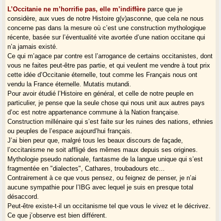
L’Occitanie ne m’horrifie pas, elle m’indiffère
parce que je
considère, aux vues de notre Histoire g(v)asconne, que cela ne nous
concerne pas dans la mesure où c’est une construction mythologique
récente, basée sur l’éventualité vite avortée d’une nation occitane qui
n’a jamais existé.
Ce qui m’agace par contre est l’arrogance de certains occitanistes, dont
vous ne faites peut-être pas partie, et qui veulent me vendre à tout prix
cette idée d’Occitanie éternelle, tout comme les Français nous ont
vendu la France éternelle. Mutatis mutandi.
Pour avoir étudié l’Histoire en général, et celle de notre peuple en
particulier, je pense que la seule chose qui nous unit aux autres pays
d’oc est notre appartenance commune à la Nation française.
Construction millénaire qui s’est faite sur les ruines des nations, ethnies
ou peuples de l’espace aujourd’hui français.
J’ai bien peur que, malgré tous les beaux discours de façade,
l’occitanisme ne soit affligé des mêmes maux depuis ses origines.
Mythologie pseudo nationale, fantasme de la langue unique qui s’est
fragmentée en "dialectes", Cathares, troubadours etc...
Contrairement à ce que vous pensez, ou feignez de penser, je n’ai
aucune sympathie pour l’IBG avec lequel je suis en presque total
désaccord.
Peut-être existe-t-il un occitanisme tel que vous le vivez et le décrivez.
Ce que j’observe est bien différent.