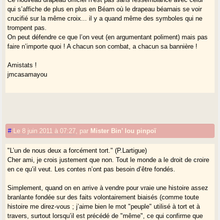
qui s’affiche de plus en plus en Béarn où le drapeau béarnais se voir
crucifié sur la même croix... il y a quand même des symboles qui ne
trompent pas.
On peut défendre ce que l’on veut (en argumentant poliment) mais pas
faire n’importe quoi ! A chacun son combat, a chacun sa bannière !
Amistats !
jmcasamayou
#
Le 8 juin 2011 à 07:27
,
par
Mister Bin’ lou pinpoï
"L’un de nous deux a forcément tort." (P.Lartigue)
Cher ami, je crois justement que non. Tout le monde a le droit de croire
en ce qu’il veut. Les contes n’ont pas besoin d’être fondés.
Simplement, quand on en arrive à vendre pour vraie une histoire assez
branlante fondée sur des faits volontairement biaisés (comme toute
histoire me direz-vous ; j’aime bien le mot "peuple" utilisé à tort et à
travers, surtout lorsqu’il est précédé de "même", ce qui confirme que