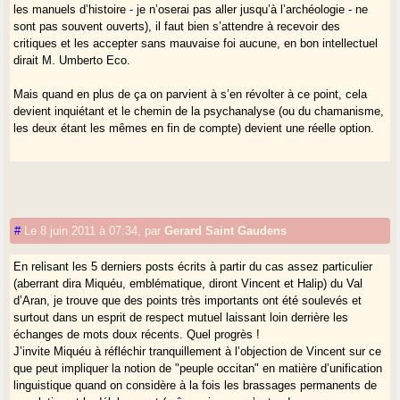
les manuels d’histoire - je n’oserai pas aller jusqu’à l’archéologie - ne
sont pas souvent ouverts), il faut bien s’attendre à recevoir des
critiques et les accepter sans mauvaise foi aucune, en bon intellectuel
dirait M. Umberto Eco.
Mais quand en plus de ça on parvient à s’en révolter à ce point, cela
devient inquiétant et le chemin de la psychanalyse (ou du chamanisme,
les deux étant les mêmes en fin de compte) devient une réelle option.
#
Le 8 juin 2011 à 07:34
,
par
Gerard Saint Gaudens
En relisant les 5 derniers posts écrits à partir du cas assez particulier
(aberrant dira Miquéu, emblématique, diront Vincent et Halip) du Val
d’Aran, je trouve que des points très importants ont été soulevés et
surtout dans un esprit de respect mutuel laissant loin derrière les
échanges de mots doux récents. Quel progrès !
J’invite Miquéu à réfléchir tranquillement à l’objection de Vincent sur ce
que peut impliquer la notion de "peuple occitan" en matière d’unification
linguistique quand on considère à la fois les brassages permanents de