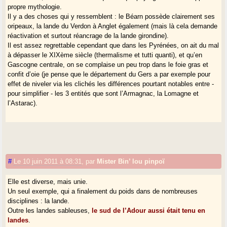
propre mythologie.
Il y a des choses qui y ressemblent : le Béarn possède clairement ses
oripeaux, la lande du Verdon à Anglet également (mais là cela demande
réactivation et surtout réancrage de la lande girondine).
Il est assez regrettable cependant que dans les Pyrénées, on ait du mal
à dépasser le XIXème siècle (thermalisme et tutti quanti), et qu’en
Gascogne centrale, on se complaise un peu trop dans le foie gras et
confit d’oie (je pense que le département du Gers a par exemple pour
effet de niveler via les clichés les différences pourtant notables entre -
pour simplifier - les 3 entités que sont l’Armagnac, la Lomagne et
l’Astarac).
#
Le 10 juin 2011 à 08:31
,
par
Mister Bin’ lou pinpoï
Elle est diverse, mais unie.
Un seul exemple, qui a finalement du poids dans de nombreuses
disciplines : la lande.
Outre les landes sableuses,
le sud de l’Adour aussi était tenu en
landes
.