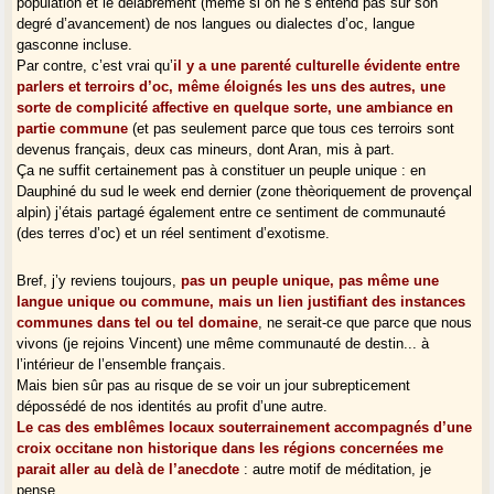
population et le délabrement (même si on ne s’entend pas sur son
degré d’avancement) de nos langues ou dialectes d’oc, langue
gasconne incluse.
Par contre, c’est vrai qu’
il y a une parenté culturelle évidente entre
parlers et terroirs d’oc, même éloignés les uns des autres, une
sorte de complicité affective en quelque sorte, une ambiance en
partie commune
(et pas seulement parce que tous ces terroirs sont
devenus français, deux cas mineurs, dont Aran, mis à part.
Ça ne suffit certainement pas à constituer un peuple unique : en
Dauphiné du sud le week end dernier (zone thèoriquement de provençal
alpin) j’étais partagé également entre ce sentiment de communauté
(des terres d’oc) et un réel sentiment d’exotisme.
Bref, j’y reviens toujours,
pas un peuple unique, pas même une
langue unique ou commune, mais un lien justifiant des instances
communes dans tel ou tel domaine
, ne serait-ce que parce que nous
vivons (je rejoins Vincent) une même communauté de destin... à
l’intérieur de l’ensemble français.
Mais bien sûr pas au risque de se voir un jour subrepticement
dépossédé de nos identités au profit d’une autre.
Le cas des emblêmes locaux souterrainement accompagnés d’une
croix occitane non historique dans les régions concernées me
parait aller au delà de l’anecdote
: autre motif de méditation, je
pense.