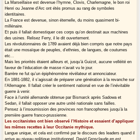
La Marseillaise est devenue l’hymne, Clovis, Charlemagne, le bon roi
Henri ou Jeanne d’Arc ont étés promus au rang de symboles
identitaires.
La France est devenue, sinon éternelle, du moins quasiment bi-
millénaire.
Et puis il fallait domestiquer ces corps qu’on destinait aux machines
des usines. Relisez Ferry, il le dit ouvertement.
Les révolutionnaires de 1789 avaient déjà bien compris que notre pays
était une mosaïque de peuples, d’ethnies, de langues, de coutumes
etc...
Mais les priorités étaient ailleurs et, jusqu’à Guizot, aucune velléité en
faveur de l’éducation de masse n’avait vu le jour.
Barrère ne fut qu’un épiphénomène révélateur et annonciateur.
En 1881-1882, il s’agissait de préparer une génération à la revanche sur
l’Allemagne. Il fallait créer le sentiment national en vue de l’inévitable
guerre à venir.
Face à l’unité allemande obtenue par Bismarck après Sadowa et
Sedan, il fallait opposer une autre unité nationale sans failles.
Pensez à l’insoumission des provinces non francophones jusqu’à la
première guerre franco-prussienne.
Les occitanistes ont bien observé l’Histoire et essaient d’appliquer
les mêmes recettes à leur Occitanie mythique.
Langue unique, et cela est confirmé par le discours des leaders quand il
arrive au niveau politique institutionnel, David Grosclaude en est