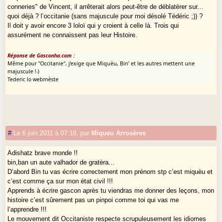
conneries" de Vincent, il arrêterait alors peut-être de déblatérer sur...
quoi déjà ? l’occitanie (sans majuscule pour moi désolé Tédéric ;)) ?
Il doit y avoir encore 3 loloï qui y croient à celle là. Trois qui
assurément ne connaissent pas leur Histoire.
Réponse de Gasconha.com :
Même pour "Occitanie", j’exige que Miquèu, Bin’ et les autres mettent une
majuscule !-)
Tederic lo webmèste
#
Le 6 juin 2011 à 07:18
,
par
Miqueu Arrosères
Adishatz brave monde !!
bin,ban un aute valhador de gratèra...
D’abord Bin tu vas écrire correctement mon prénom stp c’est miquèu et
c’est comme ça sur mon état civil !!!
Apprends à écrire gascon après tu viendras me donner des leçons, mon
histoire c’est sûrement pas un pinpoi comme toi qui vas me
l’apprendre !!!
Le mouvement dit Occitaniste respecte scrupuleusement les idiomes