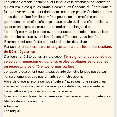
Les jeunes Aranais tiennent à leur langue et la défendent par contre ce
qui est vrai c’est que les Aranais comme les Gascons du Béarn dont je
fait parti se reconnaissent dans cette notion de peuple Occitan car tous
issus de la même famille et même peuple cela n’empêche pas de
garder ses ses spéficifités linguistique locale d’ailleurs c’est celles là
qui sont enseignées partout sur le territoire de langue d’oc.
Je me répète mais je pense avant tout que cette notion d’occitanie ou
de territoire occitan avec bien sûr ces différences vous horrifie.
Pourtant c’est une réalité et le salut de notre de culture.
Par contre
je suis contre une langue centrale unifiée et les occitans
du Béarn également
.
D’ailleurs la réalité du terrain le prouve,
l’enseignement dispensé que
ce soit en immersion ou dans les écoles publiques est dispensé
en respectant les différentes formes parlées
.
Je rappelle également que la sauvegarde de notre langue passe par
l’enseignement et que nos enfants sont notre avenir.
Alors de grâce arrêtons de nous "pélejer" avec des luttes intestines
stériles et unissons plutôt nos énergies à défendre, sauvegarder et
transmettre ce que nous avons reçus vous et moi.
Nous avons un devoir de transmission chacun avec nos compétences.
Mercès dera voste escota.
A beth leu.
Eth miquèu.