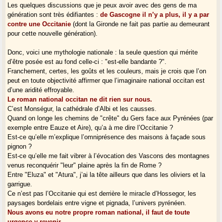
Les quelques discussions que je peux avoir avec des gens de ma
génération sont très édifiantes :
de Gascogne il n’y a plus, il y a par
contre une Occitanie
(dont la Gironde ne fait pas partie au demeurant
pour cette nouvelle génération).
Donc, voici une mythologie nationale : la seule question qui mérite
d’être posée est au fond celle-ci : "est-elle bandante ?".
Franchement, certes, les goûts et les couleurs, mais je crois que l’on
peut en toute objectivité affirmer que l’imaginaire national occitan est
d’une aridité effroyable.
Le roman national occitan ne dit rien sur nous.
C’est Monségur, la cathédrale d’Albi et les causses.
Quand on longe les chemins de "crête" du Gers face aux Pyrénées (par
exemple entre Eauze et Aire), qu’a à me dire l’Occitanie ?
Est-ce qu’elle m’explique l’omniprésence des maisons à façade sous
pignon ?
Est-ce qu’elle me fait vibrer à l’évocation des Vascons des montagnes
venus reconquérir "leur" plaine après la fin de Rome ?
Entre "Eluza" et "Atura", j’ai la tête ailleurs que dans les oliviers et la
garrigue.
Ce n’est pas l’Occitanie qui est derrière le miracle d’Hossegor, les
paysages bordelais entre vigne et pignada, l’univers pyrénéen.
Nous avons eu notre propre roman national, il faut de toute
urgence y revenir.