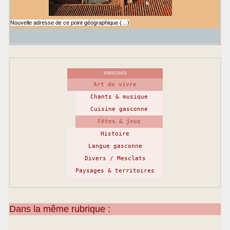
Nouvelle adresse de ce point géographique (…)
RUBRIQUES
Art de vivre
Chants & musique
Cuisine gasconne
Fêtes & jeux
Histoire
Langue gasconne
Divers / Mesclats
Paysages & territoires
Dans la même rubrique :