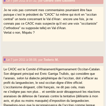
#
Le 7 juin 2011 à 07:32
,
par
Gerard Sent Gaudens
Je ne vois pas comment mes commentaires pourraient être faux
puisque c’est le président du "CAOC" lui même qui écrit en "occitan
central" un texte concernant le Val d’Aran : encore une fois, je ne
connais pas ce CAOC mais suspecte qu’il est une voix "occitaniste"
("orthodoxe" ou supposée telle) en Val d’Aran.
Vertat o non, Miquèu ?
#
Le 7 juin 2011 à 08:08
,
par
Tederic M.
Le CAOC est le Comité d’Afrairament/Agermanament Occitan-Catalan.
Son dirigeant principal est Enric Garriga Trullols, qui considère que
l’aranais, selon lui dialecte périphérique de l’occitan, doit s’effacer au
profit du languedocien, le seul occitan digne d’être officiel.
L’occitanisme dirigeant, côté français, ne dit pas cela, mais
ne s’indigne pas non plus... et semble avoir désapprouvé les réactions
aranaises de défense de l’aranais contre la tentative (délirante à mon
avis, et plus ou moins masquée) d’imposition du languedocien.
Rappelons-nous que la reconnaissance de l’occitan comme langue