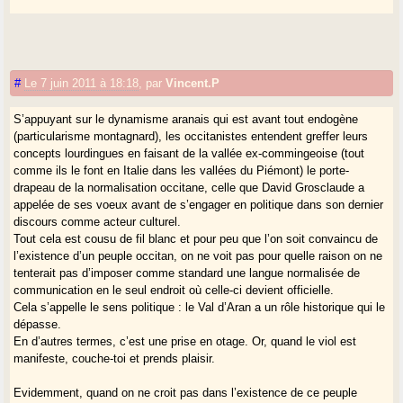
#
Le 7 juin 2011 à 18:18
,
par
Vincent.P
S’appuyant sur le dynamisme aranais qui est avant tout endogène
(particularisme montagnard), les occitanistes entendent greffer leurs
concepts lourdingues en faisant de la vallée ex-commingeoise (tout
comme ils le font en Italie dans les vallées du Piémont) le porte-
drapeau de la normalisation occitane, celle que David Grosclaude a
appelée de ses voeux avant de s’engager en politique dans son dernier
discours comme acteur culturel.
Tout cela est cousu de fil blanc et pour peu que l’on soit convaincu de
l’existence d’un peuple occitan, on ne voit pas pour quelle raison on ne
tenterait pas d’imposer comme standard une langue normalisée de
communication en le seul endroit où celle-ci devient officielle.
Cela s’appelle le sens politique : le Val d’Aran a un rôle historique qui le
dépasse.
En d’autres termes, c’est une prise en otage. Or, quand le viol est
manifeste, couche-toi et prends plaisir.
Evidemment, quand on ne croit pas dans l’existence de ce peuple