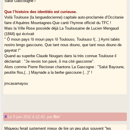
Salut Gascougne !
Que l’histoire des identités est curieuse.
Voilà Toulouse (la languedocienne) capitale auto-proclamée d’Occitanie
faire d’Aquéres Mountagnes-Que canti l’hymne officiel du TFC !
Mais la Ville Rose possède déjà La Toulousaine de Lucien Mengaud
(1844) qui écrivait
" Ô moun pays !ô moun pays !ô Toulouso, Toulouso !(...) Aymi tabès
nostro lengo gascouno, Que tant nous douno, que tant nous douno de
gayetat !"
Quand au superbe Claude Nougaro dans la très connue Toulouse il
déclamait : "Je revois ton pavé, ô ma cité gasconne".
Alors comme Pierre Rectoran chantons La Gascogne : "Salut Bayoune,
peutite flou,(...) Maynade a la berbe gascoune (...)" !
jmcasamayou
#
Le 5 juin 2011 à 12:42
,
par
Bin’
Miqueou ferait justement mieux de lire un peu plus souvent "les