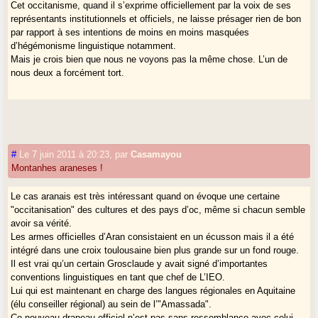
Cet occitanisme, quand il s’exprime officiellement par la voix de ses
représentants institutionnels et officiels, ne laisse présager rien de bon
par rapport à ses intentions de moins en moins masquées
d’hégémonisme linguistique notamment.
Mais je crois bien que nous ne voyons pas la même chose. L’un de
nous deux a forcément tort.
#
Le 7 juin 2011 à 20:23
,
par
Casamayou
Montanhes araneses !
Le cas aranais est très intéressant quand on évoque une certaine
"occitanisation" des cultures et des pays d’oc, même si chacun semble
avoir sa vérité.
Les armes officielles d’Aran consistaient en un écusson mais il a été
intégré dans une croix toulousaine bien plus grande sur un fond rouge.
Il est vrai qu’un certain Grosclaude y avait signé d’importantes
conventions linguistiques en tant que chef de L’IEO.
Lui qui est maintenant en charge des langues régionales en Aquitaine
(élu conseiller régional) au sein de l’"Amassada".
Ce nouveau drapeau officiel n’est pas sans ressemblance avec celui