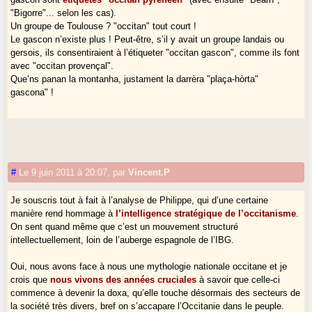
"Bigorre"... selon les cas).
Un groupe de Toulouse ? "occitan" tout court !
Le gascon n’existe plus ! Peut-être, s’il y avait un groupe landais ou
gersois, ils consentiraient à l’étiqueter "occitan gascon", comme ils font
avec "occitan provençal".
Que’ns panan la montanha, justament la darrèra "plaça-hòrta"
gascona" !
#
Le 9 juin 2011 à 20:07
,
par
Vincent.P
Je souscris tout à fait à l’analyse de Philippe, qui d’une certaine
manière rend hommage à
l’intelligence stratégique de l’occitanisme
.
On sent quand même que c’est un mouvement structuré
intellectuellement, loin de l’auberge espagnole de l’IBG.
Oui, nous avons face à nous une mythologie nationale occitane et je
crois que
nous vivons des années cruciales
à savoir que celle-ci
commence à devenir la doxa, qu’elle touche désormais des secteurs de
la société très divers, bref on s’accapare l’Occitanie dans le peuple.