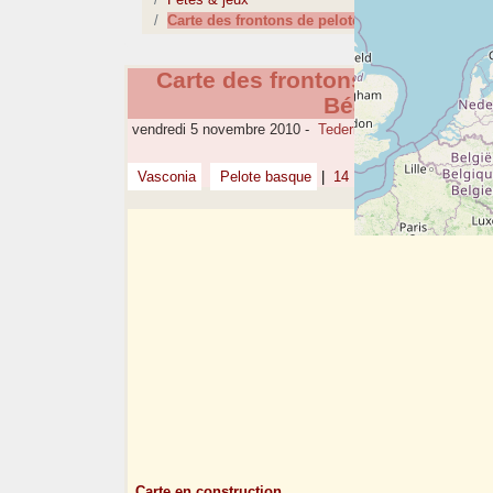
Carte des frontons de pelote basque hors pays
Carte des frontons de pelote
Béarn et dépt 
vendredi 5 novembre 2010
-
Tederic MERGER
Vasconia
Pelote basque
|
14
Carte en construction.