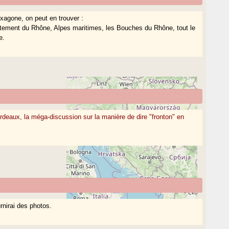
hexagone, on peut en trouver :
rtement du Rhône, Alpes maritimes, les Bouches du Rhône, tout le
e.
ordeaux, la méga-discussion sur la manière de dire "fronton" en
rnirai des photos.