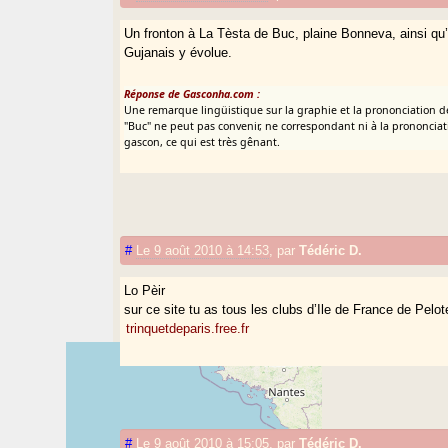
Un fronton à La Tèsta de Buc, plaine Bonneva, ainsi qu
Gujanais y évolue.
Réponse de Gasconha.com :
Une remarque lingüistique sur la graphie et la prononciation d
"Buc" ne peut pas convenir, ne correspondant ni à la prononciatio
gascon, ce qui est très gênant.
#
Le 9 août 2010 à 14:53
,
par
Tédéric D.
Lo Pèir
sur ce site tu as tous les clubs d’Ile de France de Pel
trinquetdeparis.free.fr
#
Le 9 août 2010 à 15:05
,
par
Tédéric D.