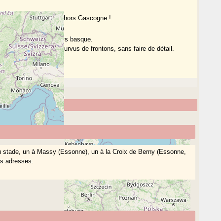
 nous, même s’ils sont hors Gascogne !
 basque en dehors du Pays basque.
és comme fortement pourvus de frontons, sans faire de détail.
e d’information.
u stade, un à Massy (Essonne), un à la Croix de Berny (Essonne,
es adresses.