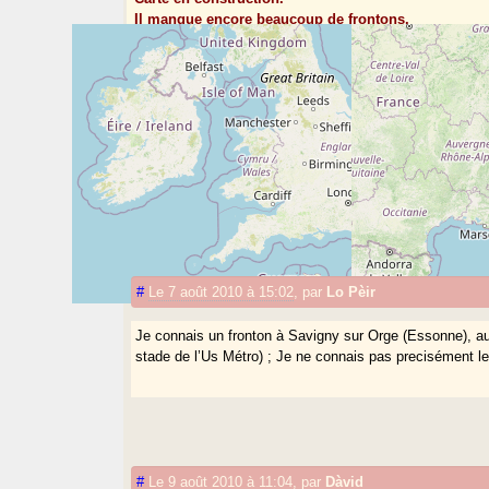
Il manque encore beaucoup de frontons.
Si vous en connaissez qui n’y sont pas, soumettez-les
Le but est de cerner la diffusion de ce sport d’origine
Pour l’instant, les départements 64 et 40 sont considér
En cliquant sur les repères, vous pouvez obtenir du text
Voir en ligne :
Frontons.net
Vos commentaires
#
Le 7 août 2010 à 15:02
,
par
Lo Pèir
Je connais un fronton à Savigny sur Orge (Essonne), a
stade de l’Us Métro) ; Je ne connais pas precisément l
#
Le 9 août 2010 à 11:04
,
par
Dàvid