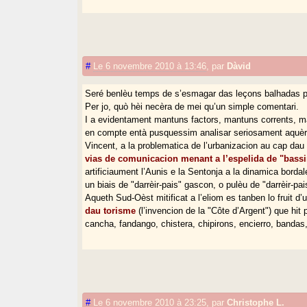
#
Le 6 novembre 2010 à 13:46
,
par
Dàvid
Seré benlèu temps de s’esmagar das leçons balhadas p
Per jo, quò hèi necèra de mei qu’un simple comentari.
I a evidentament mantuns factors, mantuns corrents, 
en compte entà pusquessim analisar seriosament aquèr
Vincent, a la problematica de l’urbanizacion au cap dau s
vias de comunicacion menant a l’espelida de "bassi
artificiaument l’Aunis e la Sentonja a la dinamica borda
un biais de "darrèir-pais" gascon, o pulèu de "darrèir-p
Aqueth Sud-Oèst mitificat a l’eliom es tanben lo fruit d
dau torisme
(l’invencion de la "Côte d’Argent") que hi
cancha, fandango, chistera, chipirons, encierro, bandas,
#
Le 6 novembre 2010 à 23:25
,
par
Christophe L.