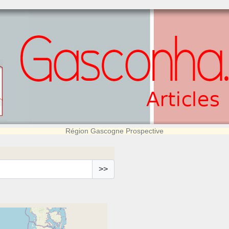
Région Gascogne Prospective
>>