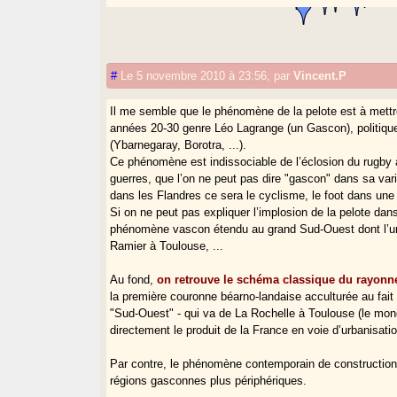
#
Le 5 novembre 2010 à 23:56
,
par
Vincent.P
Il me semble que le phénomène de la pelote est à mettre
années 20-30 genre Léo Lagrange (un Gascon), politique
(Ybarnegaray, Borotra, ...).
Ce phénomène est indissociable de l’éclosion du rugby à
guerres, que l’on ne peut pas dire "gascon" dans sa va
dans les Flandres ce sera le cyclisme, le foot dans une 
Si on ne peut pas expliquer l’implosion de la pelote dan
phénomène vascon étendu au grand Sud-Ouest dont l’un
Ramier à Toulouse, ...
Au fond,
on retrouve le schéma classique du rayonn
la première couronne béarno-landaise acculturée au fait
"Sud-Ouest" - qui va de La Rochelle à Toulouse (le mond
directement le produit de la France en voie d’urbanisati
Par contre, le phénomène contemporain de construction
régions gasconnes plus périphériques.