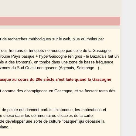
rtir de recherches méthodiques sur le web, plus ou moins par
te des frontons et trinquets ne recoupe pas celle de la Gascogne.
 groupe Pays basque + hyperGascogne (en gros - le Bazadais fait un
ais a des frontons), on tombe dans une zone de basse fréquence
zones du Sud-Ouest non gascon (Agenais, Saintonge...).
basque au cours du 20e siècle s’est faite quand la Gascogne
sent comme des champignons en Gascogne, et se fassent rares dès
de pelote qui donnent parfois l’historique, les motivations et
ue chose dans les commentaires clicables de la carte.
le développer une sorte de culture "basque" qui dépasse la
lanc...