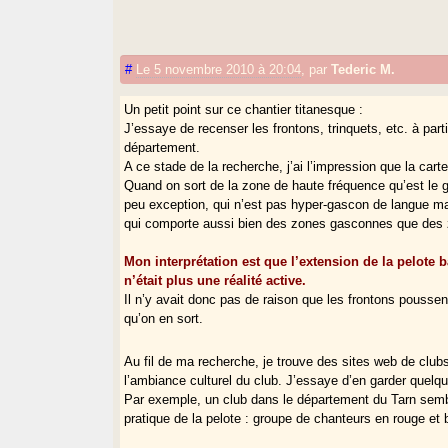
#
Le 5 novembre 2010 à 20:04
,
par
Tederic M.
Un petit point sur ce chantier titanesque :
J’essaye de recenser les frontons, trinquets, etc. à pa
département.
A ce stade de la recherche, j’ai l’impression que la car
Quand on sort de la zone de haute fréquence qu’est le
peu exception, qui n’est pas hyper-gascon de langue m
qui comporte aussi bien des zones gasconnes que des 
Mon interprétation est que l’extension de la pelote 
n’était plus une réalité active.
+
−
Il n’y avait donc pas de raison que les frontons pous
©
OpenStreetMap
contributors
qu’on en sort.
Au fil de ma recherche, je trouve des sites web de clubs 
l’ambiance culturel du club. J’essaye d’en garder quelq
Par exemple, un club dans le département du Tarn semb
pratique de la pelote : groupe de chanteurs en rouge et b