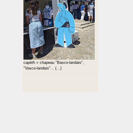
capèth = chapeau "Basco-landais",
"Vasco-landais"... (…)