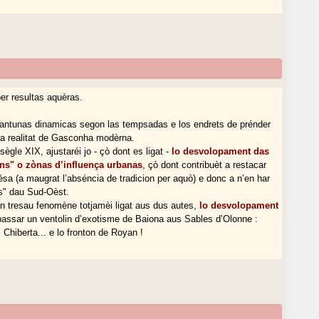
er resultas aquèras.
mantunas dinamicas segon las tempsadas e los endrets de prénder
a realitat de Gasconha modèrna.
ègle XIX, ajustaréi jo - çò dont es ligat -
lo desvolopament das
ns" o zònas d’influença urbanas
, çò dont contribuèt a restacar
lésa (a maugrat l’abséncia de tradicion per aquò) e donc a n’en har
ais" dau Sud-Oèst.
’un tresau fenomène totjamèi ligat aus dus autes,
lo desvolopament
t passar un ventolin d’exotisme de Baiona aus Sables d’Olonne :
 Chiberta... e lo fronton de Royan !