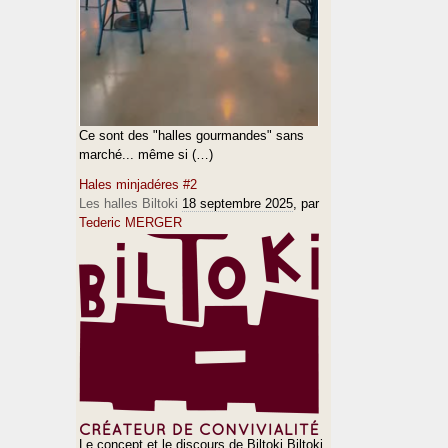
Ce sont des "halles gourmandes" sans
marché... même si (…)
Hales minjadéres #2
Les halles Biltoki
18 septembre 2025
, par
Tederic MERGER
Le concept et le discours de Biltoki Biltoki