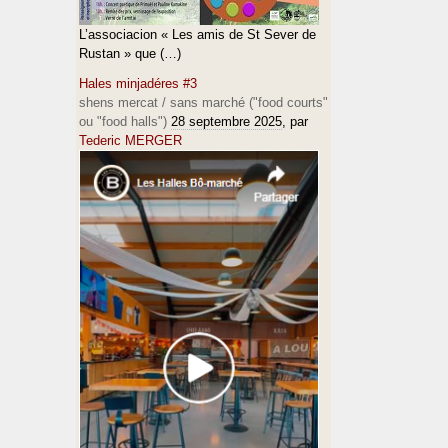
L’associacion « Les amis de St Sever de
Rustan » que (…)
Hales minjadéres #3
shens mercat / sans marché ("food courts"
ou "food halls")
28 septembre 2025
, par
Tederic MERGER