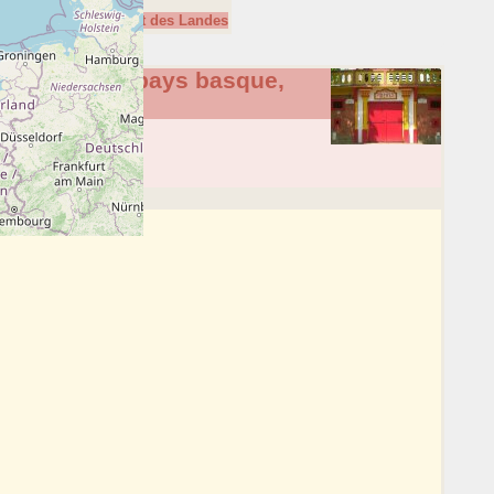
 basque, Béarn et dépt des Landes
 basque hors pays basque,
des Landes