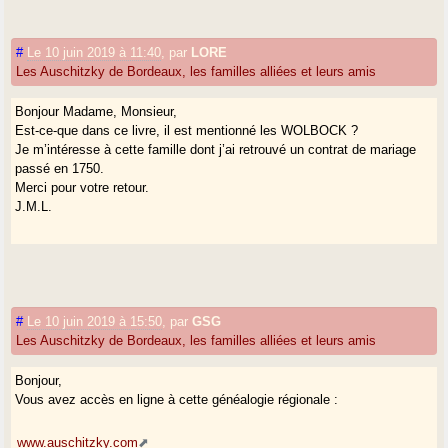
#
Le 10 juin 2019 à 11:40
,
par
LORE
Les Auschitzky de Bordeaux, les familles alliées et leurs amis
Bonjour Madame, Monsieur,
Est-ce-que dans ce livre, il est mentionné les WOLBOCK ?
Je m’intéresse à cette famille dont j’ai retrouvé un contrat de mariage
passé en 1750.
Merci pour votre retour.
J.M.L.
#
Le 10 juin 2019 à 15:50
,
par
GSG
Les Auschitzky de Bordeaux, les familles alliées et leurs amis
Bonjour,
Vous avez accès en ligne à cette généalogie régionale :
www.auschitzky.com