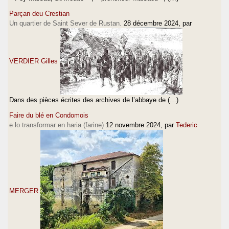
Parçan deu Crestian
Un quartier de Saint Sever de Rustan.
28 décembre 2024
, par
VERDIER Gilles
Dans des pièces écrites des archives de l’abbaye de (…)
Faire du blé en Condomois
e lo transformar en haria (farine)
12 novembre 2024
, par
Tederic
MERGER