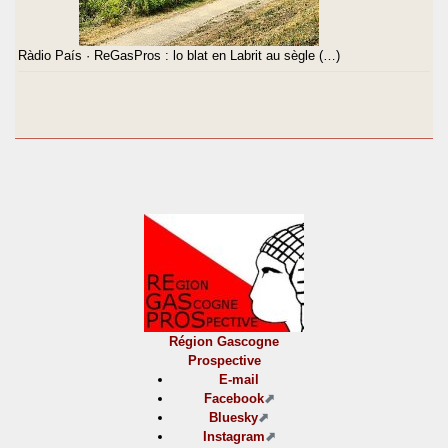
Ràdio País · ReGasPros : lo blat en Labrit au sègle (…)
Région Gascogne
Prospective
E-mail
Facebook
Bluesky
Instagram