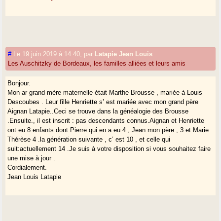
#
Le 19 juin 2019 à 14:40
,
par
Latapie Jean Louis
Les Auschitzky de Bordeaux, les familles alliées et leurs amis
Bonjour.
Mon ar grand-mère maternelle était Marthe Brousse , mariée à Louis
Descoubes . Leur fille Henriette s’ est mariée avec mon grand père
Aignan Latapie..Ceci se trouve dans la généalogie des Brousse
.Ensuite., il est inscrit : pas descendants connus.Aignan et Henriette
ont eu 8 enfants dont Pierre qui en a eu 4 , Jean mon père , 3 et Marie
Thérèse 4 .la génération suivante , c’ est 10 , et celle qui
suit:actuellement 14 .Je suis à votre disposition si vous souhaitez faire
une mise à jour .
Cordialement.
Jean Louis Latapie