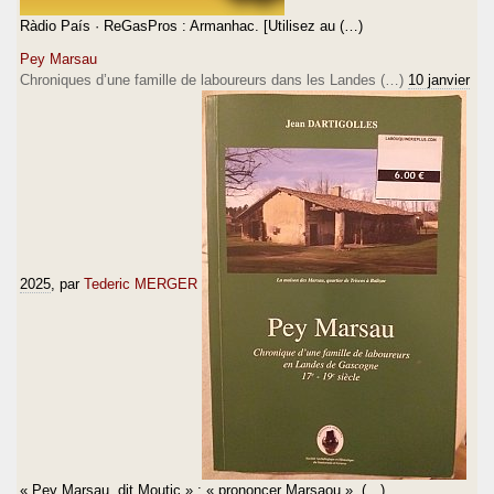
Ràdio País · ReGasPros : Armanhac. [Utilisez au (…)
Pey Marsau
Chroniques d’une famille de laboureurs dans les Landes (…)
10 janvier
2025
, par
Tederic MERGER
« Pey Marsau, dit Moutic » ; « prononcer Marsaou », (…)