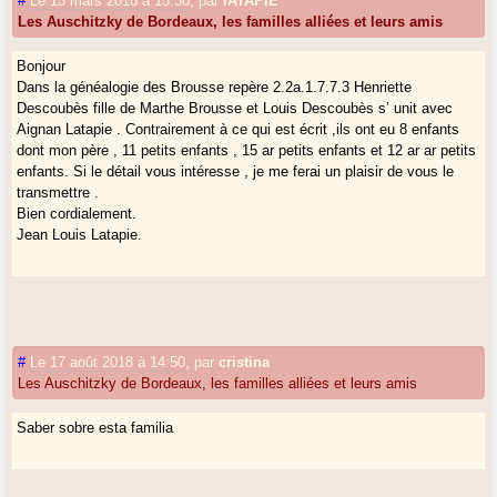
#
Le 13 mars 2018 à 15:30
,
par
lATAPIE
Les Auschitzky de Bordeaux, les familles alliées et leurs amis
Bonjour
Dans la généalogie des Brousse repère 2.2a.1.7.7.3 Henriette
Descoubès fille de Marthe Brousse et Louis Descoubès s’ unit avec
Aignan Latapie . Contrairement à ce qui est écrit ,ils ont eu 8 enfants
dont mon père , 11 petits enfants , 15 ar petits enfants et 12 ar ar petits
enfants. Si le détail vous intéresse , je me ferai un plaisir de vous le
transmettre .
Bien cordialement.
Jean Louis Latapie.
#
Le 17 août 2018 à 14:50
,
par
cristina
Les Auschitzky de Bordeaux, les familles alliées et leurs amis
Saber sobre esta familia