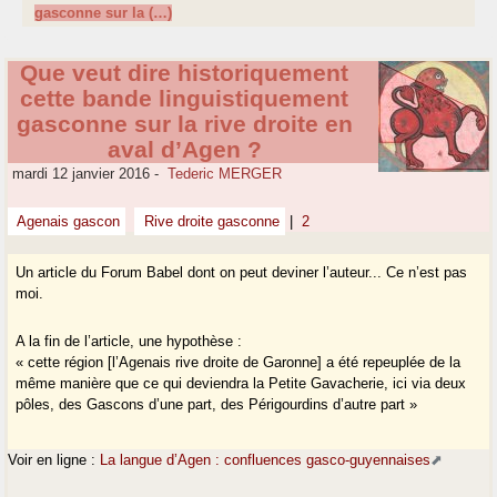
gasconne sur la (…)
Que veut dire historiquement
cette bande linguistiquement
gasconne sur la rive droite en
aval d’Agen ?
mardi 12 janvier 2016
-
Tederic MERGER
Agenais gascon
Rive droite gasconne
|
2
Un article du Forum Babel dont on peut deviner l’auteur... Ce n’est pas
moi.
A la fin de l’article, une hypothèse :
« cette région [l’Agenais rive droite de Garonne] a été repeuplée de la
même manière que ce qui deviendra la Petite Gavacherie, ici via deux
pôles, des Gascons d’une part, des Périgourdins d’autre part »
Voir en ligne :
La langue d’Agen : confluences gasco-guyennaises