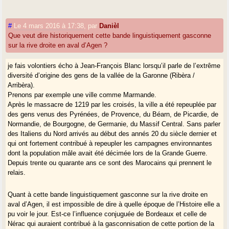
#
Le 4 mars 2016 à 17:38
,
par
Danièl
Que veut dire historiquement cette bande linguistiquement gasconne
sur la rive droite en aval d’Agen ?
je fais volontiers écho à Jean-François Blanc lorsqu’il parle de l’extrême
diversité d’origine des gens de la vallée de la Garonne (Ribèra /
Arribèra).
Prenons par exemple une ville comme Marmande.
Après le massacre de 1219 par les croisés, la ville a été repeuplée par
des gens venus des Pyrénées, de Provence, du Béarn, de Picardie, de
Normandie, de Bourgogne, de Germanie, du Massif Central. Sans parler
des Italiens du Nord arrivés au début des annés 20 du siècle dernier et
qui ont fortement contribué à repeupler les campagnes environnantes
dont la population mâle avait été décimée lors de la Grande Guerre.
Depuis trente ou quarante ans ce sont des Marocains qui prennent le
relais.
Quant à cette bande linguistiquement gasconne sur la rive droite en
aval d’Agen, il est impossible de dire à quelle époque de l’Histoire elle a
pu voir le jour. Est-ce l’influence conjuguée de Bordeaux et celle de
Nérac qui auraient contribué à la gasconnisation de cette portion de la