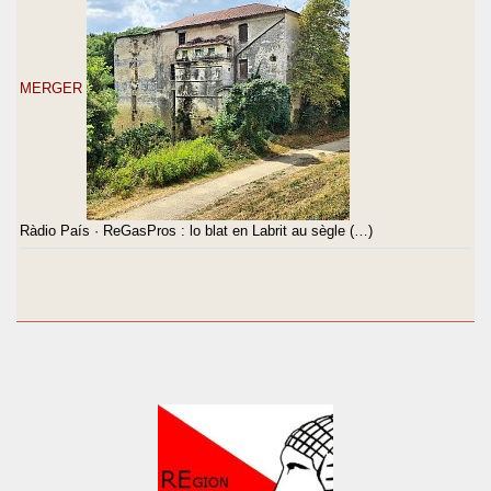
MERGER
Ràdio País · ReGasPros : lo blat en Labrit au sègle (…)