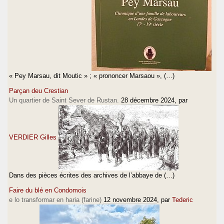
« Pey Marsau, dit Moutic » ; « prononcer Marsaou », (…)
Parçan deu Crestian
Un quartier de Saint Sever de Rustan.
28 décembre 2024
, par
VERDIER Gilles
Dans des pièces écrites des archives de l’abbaye de (…)
Faire du blé en Condomois
e lo transformar en haria (farine)
12 novembre 2024
, par
Tederic