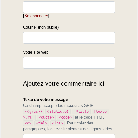
[
Se connecter
]
Courriel (non publié)
Votre site web
Ajoutez votre commentaire ici
Texte de votre message
Ce champ accepte les raccourcis SPIP
{{gras}}
{italique}
-*liste
[texte-
et le code HTML
>url]
<quote>
<code>
. Pour créer des
<q>
<del>
<ins>
paragraphes, laissez simplement des lignes vides.