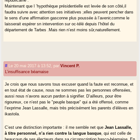
républicaine .
Maintenant que l ’hypothèque présidentielle est levée de son côté,il
faudra suivre avec attention ses initiatives ;elles peuvent pencher dans
le sens d’une affirmation gasconne plus poussée à l’avenir,comme le
laisserait espérer sn intervention sur oc-télé depuis l’hôtel du
département de Tarbes .Mais rien n’est moins sûr,naturellement.
#
Le 20 mai 2017 à 13:52
,
par
Vincent P.
L’insuffisance béarnaise
Je crois que nous savons tous excuser quand la faute est reconnue, et
en tout état de cause, nous ne sommes pas les personnes offensées,
aussi nous n’avons aucun pardon à signifier. D’ailleurs, pour être
rigoureux, ce n’est pas le "peuple basque" qui a été offensé, comme
l’exprime Jean Lassalle, mais très précisément les parents d’élèves en
ikastola.
C’est une distinction importante : il me semble net que
Jean Lassalle,
à titre personnel, n’a rien contre la langue basque
, qui est celle de
beaucoup de ses électeurs dans sa circonscription basco-béarnaise. En