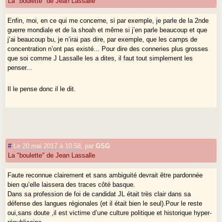
La "boulette" de Jean Lassalle
Enfin, moi, en ce qui me concerne, si par exemple, je parle de la 2nde
guerre mondiale et de la shoah et même si j’en parle beaucoup et que
j’ai beaucoup bu, je n’irai pas dire, par exemple, que les camps de
concentration n’ont pas existé... Pour dire des conneries plus grosses
que soi comme J Lassalle les a dites, il faut tout simplement les
penser...
Il le pense donc il le dit.
#
Le 20 mai 2017 à 10:58
,
par
GSG
La "boulette" de Jean Lassalle
Faute reconnue clairement et sans ambiguité devrait être pardonnée
bien qu’elle laissera des traces côté basque.
Dans sa profession de foi de candidat JL était très clair dans sa
défense des langues régionales (et il était bien le seul).Pour le reste
oui,sans doute ,il est victime d’une culture politique et historique hyper-