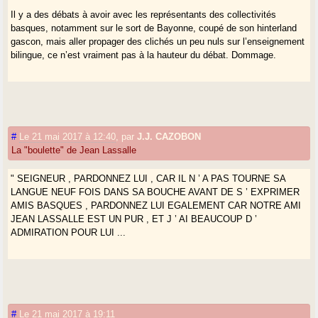
Il y a des débats à avoir avec les représentants des collectivités
basques, notamment sur le sort de Bayonne, coupé de son hinterland
gascon, mais aller propager des clichés un peu nuls sur l’enseignement
bilingue, ce n’est vraiment pas à la hauteur du débat. Dommage.
#
Le 21 mai 2017 à 12:40
,
par
J.J. CAZOBON
La "boulette" de Jean Lassalle
" SEIGNEUR , PARDONNEZ LUI , CAR IL N ’ A PAS TOURNE SA
LANGUE NEUF FOIS DANS SA BOUCHE AVANT DE S ’ EXPRIMER
AMIS BASQUES , PARDONNEZ LUI EGALEMENT CAR NOTRE AMI
JEAN LASSALLE EST UN PUR , ET J ’ AI BEAUCOUP D ’
ADMIRATION POUR LUI ...
#
Le 21 mai 2017 à 19:11