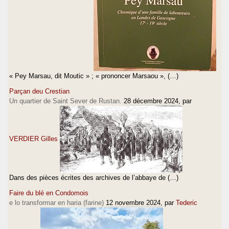
« Pey Marsau, dit Moutic » ; « prononcer Marsaou », (…)
Parçan deu Crestian
Un quartier de Saint Sever de Rustan.
28 décembre 2024
, par
VERDIER Gilles
Dans des pièces écrites des archives de l’abbaye de (…)
Faire du blé en Condomois
e lo transformar en haria (farine)
12 novembre 2024
, par
Tederic