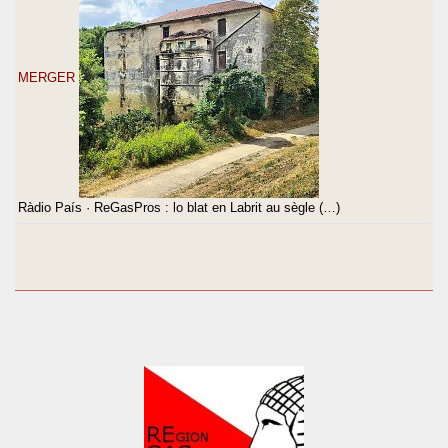
MERGER
Ràdio País · ReGasPros : lo blat en Labrit au sègle (…)