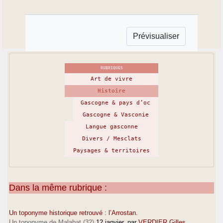
RUBRIQUES
Art de vivre
Histoire
Gascogne & pays d’oc
Gascogne & Vasconie
Langue gasconne
Divers / Mesclats
Paysages & territoires
Dans la même rubrique :
Un toponyme historique retrouvé : l’Arrostan.
Un toponyme de Malabat (32)
12 janvier
, par
VERDIER Gilles