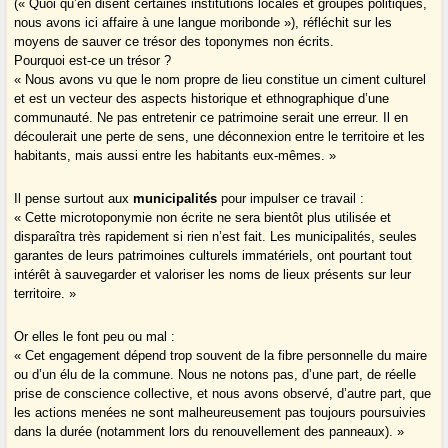
(« Quoi qu’en disent certaines institutions locales et groupes politiques,
nous avons ici affaire à une langue moribonde »), réfléchit sur les
moyens de sauver ce trésor des toponymes non écrits.
Pourquoi est-ce un trésor ?
« Nous avons vu que le nom propre de lieu constitue un ciment culturel
et est un vecteur des aspects historique et ethnographique d’une
communauté. Ne pas entretenir ce patrimoine serait une erreur. Il en
découlerait une perte de sens, une déconnexion entre le territoire et les
habitants, mais aussi entre les habitants eux-mêmes. »
Il pense surtout aux
municipalités
pour impulser ce travail :
« Cette microtoponymie non écrite ne sera bientôt plus utilisée et
disparaîtra très rapidement si rien n’est fait. Les municipalités, seules
garantes de leurs patrimoines culturels immatériels, ont pourtant tout
intérêt à sauvegarder et valoriser les noms de lieux présents sur leur
territoire. »
Or elles le font peu ou mal :
« Cet engagement dépend trop souvent de la fibre personnelle du maire
ou d’un élu de la commune. Nous ne notons pas, d’une part, de réelle
prise de conscience collective, et nous avons observé, d’autre part, que
les actions menées ne sont malheureusement pas toujours poursuivies
dans la durée (notamment lors du renouvellement des panneaux). »