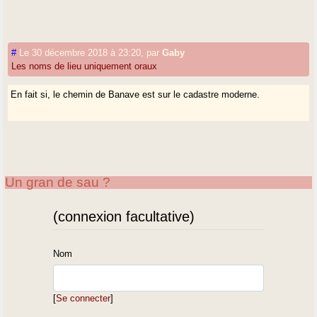
#
Le 30 décembre 2018 à 23:20
,
par
Gaby
Les noms de lieu uniquement oraux
En fait si, le chemin de Banave est sur le cadastre moderne.
Un gran de sau ?
(connexion facultative)
Nom
[
Se connecter
]