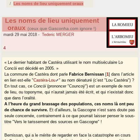
Les noms de lieu uniquement oraux
Les noms de lieu uniquement
oraux
(ceux que Gasconha.com ignore !)
mardi 29 mai 2018
-
Tederic MERGER
4
« Le dernier habitant de Castéra utilisant le nom multiséculaire Lo
Concòi est décédé en 2005. »
La commune de Castéra dont parle
Fabrice Bernissan
[
1
]
dans l’article
en lien est-elle "
Castéra-Lou
" au nom dénaturé (c’est "Lou Castéra") ?
En tout cas, ce
Concòi
(prononcer "Councoÿ") est un exemple de nom
de lieu, ou toponyme, qui n’aurait jamais été écrit, et qui n’existait donc
que dans l’oralité.
A l’heure du grand brassage des populations, ces noms là ont peu
de chance de survivre.
Et d’ailleurs, la Gascogne n’est sans doute pas
seule concernée, contrairement à ce que pourrait laisser penser le sous-
titre "Vers le tarissement des sources en Gascogne" !
Bernissan, qui a le mérite de regarder en face la catastrophe en cours