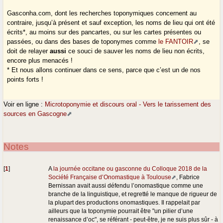
Gasconha.com, dont les recherches toponymiques concernent au
contraire, jusqu’à présent et sauf exception, les noms de lieu qui ont été
écrits*, au moins sur des pancartes, ou sur les cartes présentes ou
passées, ou dans des bases de toponymes comme
le FANTOIR
, se
doit de relayer
aussi
ce souci de sauver les noms de lieu non écrits,
encore plus menacés !
* Et nous allons continuer dans ce sens, parce que c’est un de nos
points forts !
Voir en ligne :
Microtoponymie et discours oral - Vers le tarissement des
sources en Gascogne
Notes
[
1
]
A
la journée occitane ou gasconne du Colloque 2018 de la
Société Française d’Onomastique à Toulouse
, Fabrice
Bernissan avait aussi défendu l’onomastique comme une
branche de la linguistique, et regretté le manque de rigueur de
la plupart des productions onomastiques. Il rappelait par
ailleurs que la toponymie pourrait être "un pilier d’une
renaissance d’oc", se référant - peut-être, je ne suis plus sûr - à