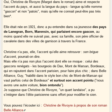
Oui, Christine de Rivoyre (Margot dans le roman) aime et respecte
l’accent du pays, et aussi la langue du pays - langue qu’elle nomme
"gascon" et non "patois", mais qu’elle ne connait peut-être pas très
bien*.
Elle était née en 1921, donc a pu entendre dans sa jeunesse
des pays
de Lanegran, Born, Marensin, qui parlaient encore gascon
, au
moins quand elle ne suivait pas, avec sa famille, son père officier de
cavalerie dans des villes de garnison à travers la France.
Christine n’a pas, elle, l’accent qu’elle aime retrouver :
sen brigue
d’accent
, pourrait-on dire.
Mais elle n’a pas non plus l’accent dont elle se moque : celui des
gascons renégats - les bourgeois de Dax, Mont de Marsan, Bordeaux,
qui en rajoutent dans l’accent parisien, pour faire plus chic ; dans Belle
Alliance, Guy, "habillé dans le style bon chic de Mont-de-Marsan qui
vaut parfois celui de Bordeaux"
et surtout son accent pointu
("nous
avons une autre voiture,
bion ontondu
").
Je suppose que Christine de Rivoyre, "un quart landaise", a pu
s’intégrer dans l’élite parisienne sans effort pour modifier le sien.
Vous pouvez l’écouter ici :
Christine de Rivoyre à propos de son roman
Belle Alliance