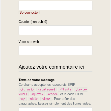
[
Se connecter
]
Courriel (non publié)
Votre site web
Ajoutez votre commentaire ici
Texte de votre message
Ce champ accepte les raccourcis SPIP
{{gras}}
{italique}
-*liste
[texte-
et le code HTML
>url]
<quote>
<code>
. Pour créer des
<q>
<del>
<ins>
paragraphes, laissez simplement des lignes vides.