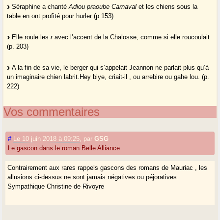
Séraphine a chanté
Adiou praoube Carnaval
et les chiens sous la
table en ont profité pour hurler (p 153)
Elle roule les
r
avec l’accent de la Chalosse, comme si elle roucoulait
(p. 203)
A la fin de sa vie, le berger qui s’appelait Jeannon ne parlait plus qu’à
un imaginaire chien labrit.Hey biye, criait-il , ou arrebire ou gahe lou. (p.
222)
Vos commentaires
#
Le 10 juin 2018 à 09:25
,
par
GSG
Le gascon dans le roman Belle Alliance
Contrairement aux rares rappels gascons des romans de Mauriac , les
allusions ci-dessus ne sont jamais négatives ou péjoratives.
Sympathique Christine de Rivoyre