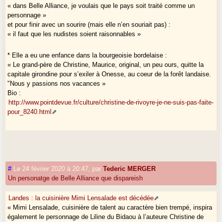
« dans Belle Alliance, je voulais que le pays soit traité comme un
personnage »
et pour finir avec un sourire (mais elle n’en souriait pas) :
« il faut que les nudistes soient raisonnables »
* Elle a eu une enfance dans la bourgeoisie bordelaise :
« Le grand-père de Christine, Maurice, original, un peu ours, quitte la
capitale girondine pour s’exiler à Onesse, au coeur de la forêt landaise.
"Nous y passions nos vacances »
Bio :
http://www.pointdevue.fr/culture/christine-de-rivoyre-je-ne-suis-pas-faite-
pour_8240.html
#
Le 24 février 2020 à 20:47
,
par
Tederic MERGER
Un personatge de Belle Alliance que dispareish
Landes : la cuisinière Mimi Lensalade est décédée
« Mimi Lensalade, cuisinière de talent au caractère bien trempé, inspira
également le personnage de Liline du Bidaou à l’auteure Christine de