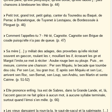
chansons à birebourer les têtes (p. 44)
Petit trot, grand trot, petit galop, canter du Tounedou au Baqué, de
Perrac à Branelongue, de Tuyenet à Lestajaou, de Bordessoule à
Plinguet (p. 46)
Comment l’appelles-tu ? - Hé té, Cagnotte. Cagnotte sen Brigue de
coude puisqu’elle n’a pas de queue. (p. 47)
Sa mère [...] y mêlait des adages, des proverbes qu’elle récitait
souvent en gascon, roulant les
r
, mouillant les
ll
, écrasant les
gn
et
Margot l’imite,se met à réciter : Aoube rouge ben ou plouje. Puis , en
mesure, comme une chanson : Per sen Miquéu, le becade que toumbe
dou céu. Per sen Luc, lou gran truc. E après sen Miquéu et sen Luc,
arrivent sen Roc, sen Bernat, sen Loup, sen Andriu, sen Martin et sente
Catrine. (p. 51-52)
Elle prononce enfing. Isa est de Sabres, dans la Grande Lande, et, là,
l’accent gascon ne fait grâce à aucun mot, à aucune syllabe terminale,
surtout quand l’émoi s’en mêle. (p. 66)
Les vieux dansaient la roun-la-la, le saut-de-sacul et la sabringote. [...]