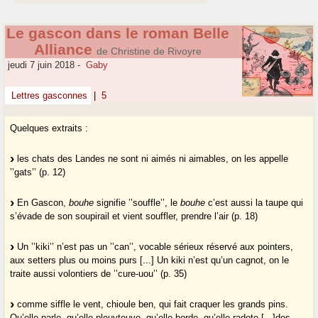
Le gascon dans le roman Belle
Alliance
de Christine de Rivoyre
jeudi 7 juin 2018
-
Gaby
Lettres gasconnes
|
5
Quelques extraits :
les chats des Landes ne sont ni aimés ni aimables, on les appelle
’’gats’’ (p. 12)
En Gascon,
bouhe
signifie ’’souffle’’, le
bouhe
c’est aussi la taupe qui
s’évade de son soupirail et vient souffler, prendre l’air (p. 18)
Un ’’kiki’’ n’est pas un ’’can’’, vocable sérieux réservé aux pointers,
aux setters plus ou moins purs [...] Un kiki n’est qu’un cagnot, on le
traite aussi volontiers de ’’cure-uou’’ (p. 35)
comme siffle le vent, chioule ben, qui fait craquer les grands pins.
Qu’elle parle, qu’elle pleuyteuye, qu’elle borde, qu’elle radote [...]des