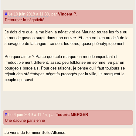
#
Le 10 juin 2018 à 11:30
,
par
Vincent P.
Retourner la négativité
Je dois dire que j’aime bien la négativité de Mauriac toutes les fois où
le monde gascon surgit dans son oeuvre. Et cela va bien au delà de la
sauvagerie de la langue : ce sont les êtres, quasi phénotypiquement.
Pourquoi aimer ? Parce que cela marque un monde inquiétant et
irréductiblement différent, assez peu folklorisé en somme, vu par un
bourgeois bordelais. Pour ces raisons, je pense qu’il faut toujours se
réjouir des stéréotypes négatifs propagés par la ville, ils marquent le
peuple qui survit.
#
Le 4 juin 2019 à 11:45
,
par
Tederic MERGER
Une daoune parisienne
Je viens de terminer Belle Alliance.