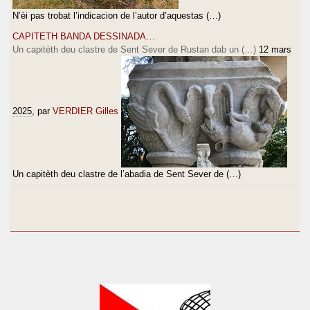
N’èi pas trobat l’indicacion de l’autor d’aquestas (…)
CAPITETH BANDA DESSINADA…
Un capitèth deu clastre de Sent Sever de Rustan dab un (…)
12 mars
2025
, par
VERDIER Gilles
Un capitèth deu clastre de l’abadia de Sent Sever de (…)