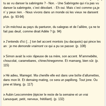
tu as vu danser la sabringote ? - Non. - Une Sabringote qui n’a pas vu
danser la sabringote, c’est désolant. - Eh oui. Mais c’est comme ça,je
n’ y peux rien. - Nous vivons dans un monde où les vieux ne dansent
plus. (p. 93-94)
Un méchoui au pays du panturon, du salegras et de l’aillère, ça ne te
fait pas deuil, comme dirait Adèle ? (p. 94)
J’entends d’ici [...] ton bel accent montois (ou dacquois) qui pince les
an : je me
demonde vraimont
ce qui a pu se passer. (p. 108)
Simon avait la voix râpeuse de sa mère, son accent. M’ammebête,
choucolat, caramebares, chinechinegomme. Et mamang, bien sûr. (p.
115)
Hé adieu, Marregot. Ma chenille elle est dans une boîte d’allumettes,
dans mon lit. Et demaing mating, ce sera un papillong. Tout jone. Ou
jone et blang. (p. 117)
Aubin Lescommère (épicier le reste de la semaine et un vrai
Lanusquet, petit, nerveux, frétillant). (p. 132)